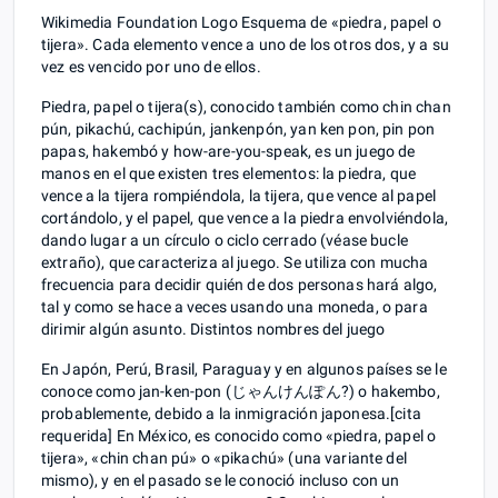
Wikimedia Foundation Logo Esquema de «piedra, papel o
tijera». Cada elemento vence a uno de los otros dos, y a su
vez es vencido por uno de ellos.
Piedra, papel o tijera(s), conocido también como chin chan
pún, pikachú, cachipún, jankenpón, yan ken pon, pin pon
papas, hakembó y how-are-you-speak, es un juego de
manos en el que existen tres elementos: la piedra, que
vence a la tijera rompiéndola, la tijera, que vence al papel
cortándolo, y el papel, que vence a la piedra envolviéndola,
dando lugar a un círculo o ciclo cerrado (véase bucle
extraño), que caracteriza al juego. Se utiliza con mucha
frecuencia para decidir quién de dos personas hará algo,
tal y como se hace a veces usando una moneda, o para
dirimir algún asunto. Distintos nombres del juego
En Japón, Perú, Brasil, Paraguay y en algunos países se le
conoce como jan-ken-pon (じゃんけんぽん?) o hakembo,
probablemente, debido a la inmigración japonesa.[cita
requerida] En México, es conocido como «piedra, papel o
tijera», «chin chan pú» o «pikachú» (una variante del
mismo), y en el pasado se le conoció incluso con un