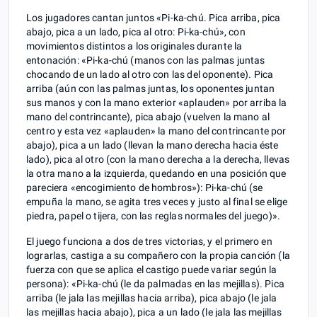
Los jugadores cantan juntos «Pi-ka-chú. Pica arriba, pica
abajo, pica a un lado, pica al otro: Pi-ka-chú», con
movimientos distintos a los originales durante la
entonación: «Pi-ka-chú (manos con las palmas juntas
chocando de un lado al otro con las del oponente). Pica
arriba (aún con las palmas juntas, los oponentes juntan
sus manos y con la mano exterior «aplauden» por arriba la
mano del contrincante), pica abajo (vuelven la mano al
centro y esta vez «aplauden» la mano del contrincante por
abajo), pica a un lado (llevan la mano derecha hacia éste
lado), pica al otro (con la mano derecha a la derecha, llevas
la otra mano a la izquierda, quedando en una posición que
pareciera «encogimiento de hombros»): Pi-ka-chú (se
empuña la mano, se agita tres veces y justo al final se elige
piedra, papel o tijera, con las reglas normales del juego)».
El juego funciona a dos de tres victorias, y el primero en
lograrlas, castiga a su compañero con la propia canción (la
fuerza con que se aplica el castigo puede variar según la
persona): «Pi-ka-chú (le da palmadas en las mejillas). Pica
arriba (le jala las mejillas hacia arriba), pica abajo (le jala
las mejillas hacia abajo), pica a un lado (le jala las mejillas