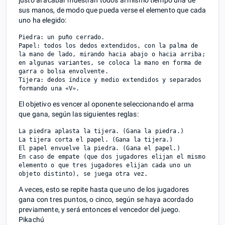
justo al acabar muestran todos al mismo tiempo una de
sus manos, de modo que pueda verse el elemento que cada
uno ha elegido:
Piedra: un puño cerrado.

Papel: todos los dedos extendidos, con la palma de 
la mano de lado, mirando hacia abajo o hacia arriba; 
en algunas variantes, se coloca la mano en forma de 
garra o bolsa envolvente.

Tijera: dedos índice y medio extendidos y separados 
El objetivo es vencer al oponente seleccionando el arma
que gana, según las siguientes reglas:
La piedra aplasta la tijera. (Gana la piedra.)

La tijera corta el papel. (Gana la tijera.)

El papel envuelve la piedra. (Gana el papel.)

En caso de empate (que dos jugadores elijan el mismo 
elemento o que tres jugadores elijan cada uno un 
A veces, esto se repite hasta que uno de los jugadores
gana con tres puntos, o cinco, según se haya acordado
previamente, y será entonces el vencedor del juego.
Pikachú