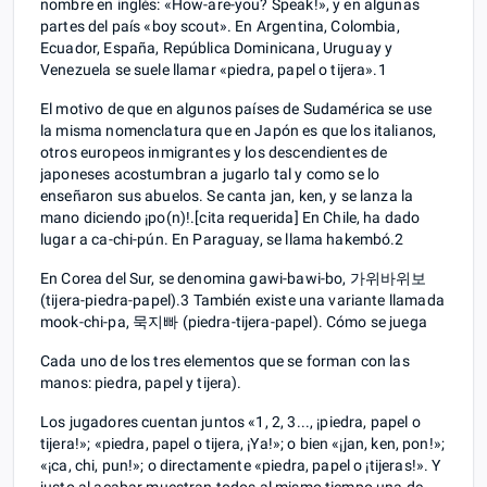
nombre en inglés: «How-are-you? Speak!», y en algunas
partes del país «boy scout». En Argentina, Colombia,
Ecuador, España, República Dominicana, Uruguay y
Venezuela se suele llamar «piedra, papel o tijera».1​
El motivo de que en algunos países de Sudamérica se use
la misma nomenclatura que en Japón es que los italianos,
otros europeos inmigrantes y los descendientes de
japoneses acostumbran a jugarlo tal y como se lo
enseñaron sus abuelos. Se canta jan, ken, y se lanza la
mano diciendo ¡po(n)!.[cita requerida] En Chile, ha dado
lugar a ca-chi-pún. En Paraguay, se llama hakembó.2​
En Corea del Sur, se denomina gawi-bawi-bo, 가위바위보
(tijera-piedra-papel).3​ También existe una variante llamada
mook-chi-pa, 묵지빠 (piedra-tijera-papel). Cómo se juega
Cada uno de los tres elementos que se forman con las
manos: piedra, papel y tijera).
Los jugadores cuentan juntos «1, 2, 3..., ¡piedra, papel o
tijera!»; «piedra, papel o tijera, ¡Ya!»; o bien «¡jan, ken, pon!»;
«¡ca, chi, pun!»; o directamente «piedra, papel o ¡tijeras!». Y