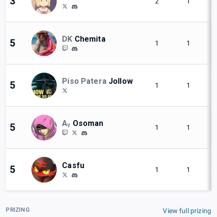
3
2
1
DK
Chemita
5
1
1
Piso Patera
Jollow
5
1
1
Aᵧ
Osoman
5
1
1
Casfu
5
1
1
PRIZING
View full prizing