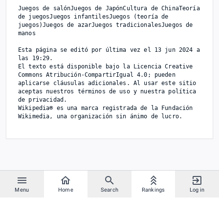
Juegos de salónJuegos de JapónCultura de ChinaTeoría 
de juegosJuegos infantilesJuegos (teoría de 
juegos)Juegos de azarJuegos tradicionalesJuegos de 
manos

Esta página se editó por última vez el 13 jun 2024 a 
las 19:29.

El texto está disponible bajo la Licencia Creative 
Commons Atribución-CompartirIgual 4.0; pueden 
aplicarse cláusulas adicionales. Al usar este sitio 
aceptas nuestros términos de uso y nuestra política 
de privacidad.

Wikipedia® es una marca registrada de la Fundación 
Menu
Home
Search
Rankings
Log in