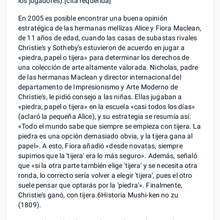
los jugadores).[cita requerida]
En 2005 es posible encontrar una buena opinión
estratégica de las hermanas mellizas Alice y Fiora Maclean,
de 11 años de edad, cuando las casas de subastas rivales
Christie's y Sotheby's estuvieron de acuerdo en jugar a
«piedra, papel o tijera» para determinar los derechos de
una colección de arte altamente valorada. Nicholas, padre
de las hermanas Maclean y director internacional del
departamento de Impresionismo y Arte Moderno de
Christie's, le pidió consejo a las niñas. Ellas jugaban a
«piedra, papel o tijera» en la escuela «casi todos los días»
(aclaró la pequeña Alice), y su estrategia se resumía así:
«Todo el mundo sabe que siempre se empieza con tijera. La
piedra es una opción demasiado obvia, y la tijera gana al
papel». A esto, Fiora añadió «desde novatas, siempre
supimos que la 'tijera' era lo más seguro». Además, señaló
que «si la otra parte también elige 'tijera' y se necesita otra
ronda, lo correcto sería volver a elegir 'tijera', pues el otro
suele pensar que optarás por la 'piedra'». Finalmente,
Christie's ganó, con tijera.6​ Historia Mushi-ken no zu
(1809).