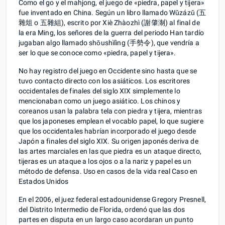
Como el go y el mahjong, el juego de «piedra, papel y tijera»
fue inventado en China. Según un libro llamado Wǔzázǔ (五
雜俎 o 五雜組), escrito por Xiè Zhàozhì (謝肇淛) al final de
la era Ming, los señores de la guerra del periodo Han tardío
jugaban algo llamado shǒushìlìng (手勢令), que vendría a
ser lo que se conoce como «piedra, papel y tijera».
No hay registro del juego en Occidente sino hasta que se
tuvo contacto directo con los asiáticos. Los escritores
occidentales de finales del siglo XIX simplemente lo
mencionaban como un juego asiático. Los chinos y
coreanos usan la palabra tela con piedra y tijera, mientras
que los japoneses emplean el vocablo papel, lo que sugiere
que los occidentales habrían incorporado el juego desde
Japón a finales del siglo XIX. Su origen japonés deriva de
las artes marciales en las que piedra es un ataque directo,
tijeras es un ataque a los ojos o a la nariz y papel es un
método de defensa. Uso en casos de la vida real Caso en
Estados Unidos
En el 2006, el juez federal estadounidense Gregory Presnell,
del Distrito Intermedio de Florida, ordenó que las dos
partes en disputa en un largo caso acordaran un punto