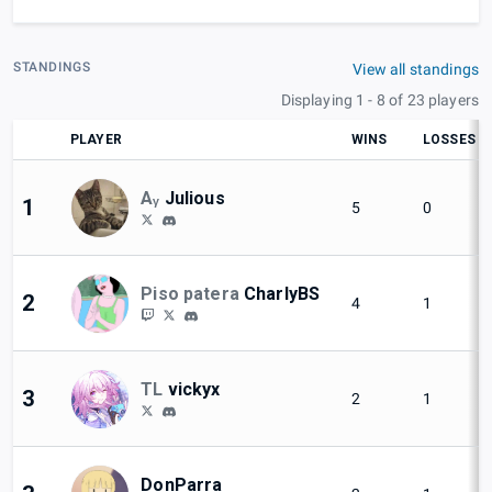
STANDINGS
View all standings
Displaying 1 - 8 of 23 players
PLAYER
WINS
LOSSES
Aᵧ
Julious
1
5
0
Piso patera
CharlyBS
2
4
1
TL
vickyx
3
2
1
DonParra