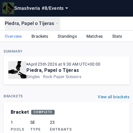
Smashveria #8
/
Events
Piedra, Papel o Tijeras
Overview
Brackets
Standings
Matches
Stats
SUMMARY
April 25th 2026 at 9:30 AM UTC+00:00
Piedra, Papel o Tijeras
Singles
Rock Paper Scissors
BRACKETS
View all brackets
Bracket
COMPLETE
1
SE
23
POOLS
TYPE
ENTRANTS