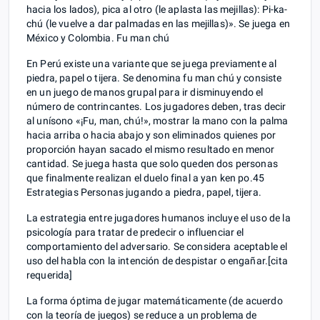
hacia los lados), pica al otro (le aplasta las mejillas): Pi-ka-
chú (le vuelve a dar palmadas en las mejillas)». Se juega en
México y Colombia. Fu man chú
En Perú existe una variante que se juega previamente al
piedra, papel o tijera. Se denomina fu man chú y consiste
en un juego de manos grupal para ir disminuyendo el
número de contrincantes. Los jugadores deben, tras decir
al unísono «¡Fu, man, chú!», mostrar la mano con la palma
hacia arriba o hacia abajo y son eliminados quienes por
proporción hayan sacado el mismo resultado en menor
cantidad. Se juega hasta que solo queden dos personas
que finalmente realizan el duelo final a yan ken po.4​5​
Estrategias Personas jugando a piedra, papel, tijera.
La estrategia entre jugadores humanos incluye el uso de la
psicología para tratar de predecir o influenciar el
comportamiento del adversario. Se considera aceptable el
uso del habla con la intención de despistar o engañar.[cita
requerida]
La forma óptima de jugar matemáticamente (de acuerdo
con la teoría de juegos) se reduce a un problema de