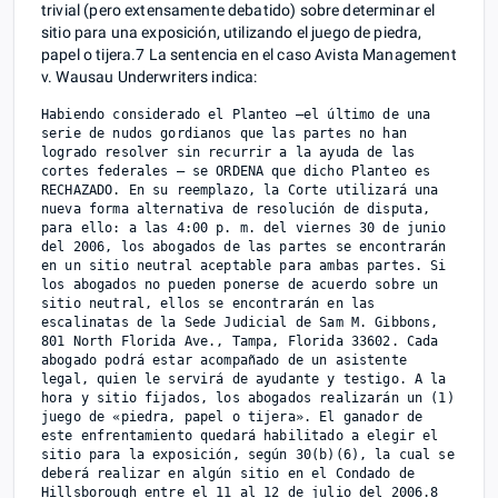
trivial (pero extensamente debatido) sobre determinar el
sitio para una exposición, utilizando el juego de piedra,
papel o tijera.7​ La sentencia en el caso Avista Management
v. Wausau Underwriters indica:
Habiendo considerado el Planteo —el último de una 
serie de nudos gordianos que las partes no han 
logrado resolver sin recurrir a la ayuda de las 
cortes federales — se ORDENA que dicho Planteo es 
RECHAZADO. En su reemplazo, la Corte utilizará una 
nueva forma alternativa de resolución de disputa, 
para ello: a las 4:00 p. m. del viernes 30 de junio 
del 2006, los abogados de las partes se encontrarán 
en un sitio neutral aceptable para ambas partes. Si 
los abogados no pueden ponerse de acuerdo sobre un 
sitio neutral, ellos se encontrarán en las 
escalinatas de la Sede Judicial de Sam M. Gibbons, 
801 North Florida Ave., Tampa, Florida 33602. Cada 
abogado podrá estar acompañado de un asistente 
legal, quien le servirá de ayudante y testigo. A la 
hora y sitio fijados, los abogados realizarán un (1) 
juego de «piedra, papel o tijera». El ganador de 
este enfrentamiento quedará habilitado a elegir el 
sitio para la exposición, según 30(b)(6), la cual se 
deberá realizar en algún sitio en el Condado de 