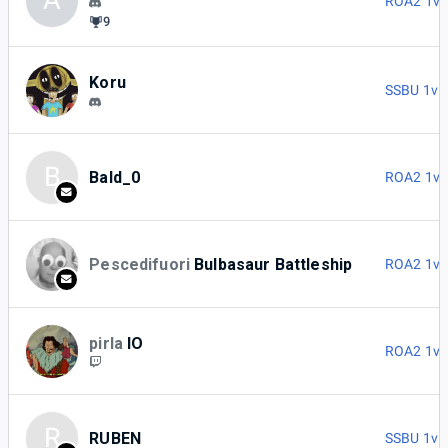
A
ROA2 1v
9
Koru
SSBU 1v1
B
Bald_0
ROA2 1v
Pescedifuori
Bulbasaur Battleship
ROA2 1v
pirla
IO
ROA2 1v
R
RUBEN
SSBU 1v1