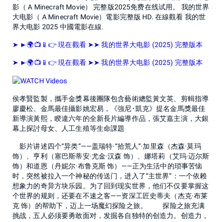
影（ A Minecraft Movie） 完整版2025免费在线试用。 我的世界
大电影（ A Minecraft Movie）電影完整版 HD. 在線觀看 我的世
界大电影 2025 中國電影在線.
➤ ►🌍📺📱👉 現在觀看 ➤➤ 我的世界大电影 (2025) 完整版本
➤ ►🌍📺📱👉 現在觀看 ➤➤ 我的世界大电影 (2025) 完整版本
侯孝賢監製，攜手金獎幕後團隊包含藝術總監黃文英、剪輯指導
廖慶松、金馬最佳攝影姚宏易，《強尼･凱克》提名金馬獎最佳
新導演黃熙，睽違六年的全新長片編導作品，張艾嘉主演，大銀
幕上探討母女、人工生殖等生命課題
影片讲述四个“异类”——盖瑞特·“拾荒人”·加里森（杰森·莫玛
饰）、亨利（塞巴斯蒂安·尤金·汉森 饰）、娜塔莉（艾玛·迈尔斯
饰）和道恩（丹妮尔·布鲁克斯 饰）——正为生活中的琐事苦恼
时，突然被拉入一个神秘的传送门，进入了“主世界”：一个依赖
想象力的奇异方块乐园。为了回到现实世界，他们不仅要掌握这
个世界的规则，还要在不速之客——资深工匠史蒂夫（杰克·布莱
克 饰）的帮助下，迈上一场魔幻探险之旅。 探险之旅充满
挑战，五人必须要勇敢面对，发掘各自独特的创造力。创造力，