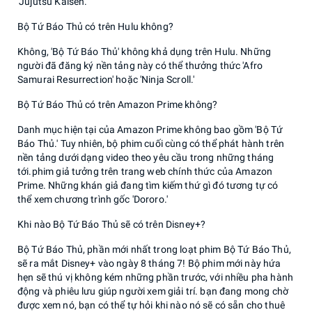
'Jujutsu Kaisen.'
Bộ Tứ Báo Thủ có trên Hulu không?
Không, 'Bộ Tứ Báo Thủ' không khả dụng trên Hulu. Những
người đã đăng ký nền tảng này có thể thưởng thức 'Afro
Samurai Resurrection' hoặc 'Ninja Scroll.'
Bộ Tứ Báo Thủ có trên Amazon Prime không?
Danh mục hiện tại của Amazon Prime không bao gồm 'Bộ Tứ
Báo Thủ.' Tuy nhiên, bộ phim cuối cùng có thể phát hành trên
nền tảng dưới dạng video theo yêu cầu trong những tháng
tới.phim giả tưởng trên trang web chính thức của Amazon
Prime. Những khán giả đang tìm kiếm thứ gì đó tương tự có
thể xem chương trình gốc 'Dororo.'
Khi nào Bộ Tứ Báo Thủ sẽ có trên Disney+?
Bộ Tứ Báo Thủ, phần mới nhất trong loạt phim Bộ Tứ Báo Thủ,
sẽ ra mắt Disney+ vào ngày 8 tháng 7! Bộ phim mới này hứa
hẹn sẽ thú vị không kém những phần trước, với nhiều pha hành
động và phiêu lưu giúp người xem giải trí. bạn đang mong chờ
được xem nó, bạn có thể tự hỏi khi nào nó sẽ có sẵn cho thuê