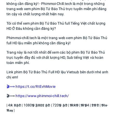
không cần đăng ký! - Phimmoi-Chill.tech là một trong những
trang web xem phim Bộ Tứ Báo Thủ trực tuyến miễn phí đáng
tin cậy và chất lượng nhất hiện nay.
Tôi có thể xem phim Bộ Tứ Báo Thủ full Tiếng Việt chất lượng
HD Ở Đâu không cần đăng ký?
Phimmoi-chill.tech là một trang web xem phim Bộ Tứ Báo Thủ
full HD lậu miễn phí không cần đăng ký!
Trang này là nơi tốt nhất để xem các bộ phim Bộ Tứ Báo Thủ
trực tuyến đầy đủ với chất lượng HD, Sub tiếng Việt và hoàn
toàn miễn phí.
Link phim Bộ Tứ Báo Thủ Full HD lậu Vietsub bên dưới nhé anh
chị em!
🎬⟹ https://t.co/RtEvhMovie
🎬⟹
https://www.phimmoi-chill.tech/
| 4𝕶 𝖀𝕳𝕯 | 1080𝕻 𝕱𝖀𝕷𝕷 𝕳𝕯 | 720𝕻 𝕳𝕯 | 𝕸𝕶𝖁 | 𝕸𝕻4 | 𝕯𝖁𝕯 | 𝕭𝖑𝖚-
𝕽𝖆𝖞 |