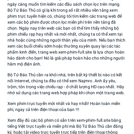
ngày càng muốn tìm kiếm các đầu sách chọn lọc trên mạng.
Bộ Tứ Báo Thủ có gì lạ khi trong số rất nhiều nền tảng xem
phim trực tuyến hiện có, chúng tôi tìm kiếm các trang web để
xem các bộ phim được chọn lọc miễn phí trên nền tảng đã
chọn. Ngày nay trên web các bạn có thể tìm thấy những bộ
phim chiếu rạp hay nhất và mới nhất, chúng ta có thể xem tại
nhà hoặc cùng những người thân yêu của mình. Nếu bạn thích
xem các buổi chiếu sớm hoặc thường xuyên quay lại các tác
phẩm kinh điển, trang web xem-phim-full.site là lựa chọn hoàn
hảo dành cho bạn! Nó là giải pháp hoàn hảo cho những người
hâm mộ điện ảnh.
Bộ Tứ Báo Thủ cần ra khỏi nhà, trên bất kỳ thiết bị nào có kết
nối Internet, chúng ta đều có thể xem Najmro. Anh ấy yêu,
trộm, tôn trọng việc chiếu rạp - ở chất lượng HD cao nhất. Hãy
nhớ sử dụng các trang web hợp pháp khi chọn một trang web.
Xem phim trực tuyến mới nhất và hay nhất! Hoàn toàn miễn
phí, ngay cả trên điện thoại của bạn !!!
Xem đầy đủ các bộ phim có sẵn trên xem-phim-full.site bằng
tiếng Việt trực tuyến và miễn phí mà Bộ Tứ Báo Thủ cần đăng
ký, hoặc tải video trực tuyến trực tiếp trên điện thoại thông