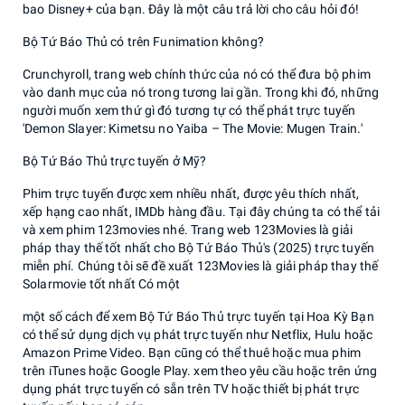
bao Disney+ của bạn. Đây là một câu trả lời cho câu hỏi đó!
Bộ Tứ Báo Thủ có trên Funimation không?
Crunchyroll, trang web chính thức của nó có thể đưa bộ phim
vào danh mục của nó trong tương lai gần. Trong khi đó, những
người muốn xem thứ gì đó tương tự có thể phát trực tuyến
'Demon Slayer: Kimetsu no Yaiba – The Movie: Mugen Train.'
Bộ Tứ Báo Thủ trực tuyến ở Mỹ?
Phim trực tuyến được xem nhiều nhất, được yêu thích nhất,
xếp hạng cao nhất, IMDb hàng đầu. Tại đây chúng ta có thể tải
và xem phim 123movies nhé. Trang web 123Movies là giải
pháp thay thế tốt nhất cho Bộ Tứ Báo Thủ's (2025) trực tuyến
miễn phí. Chúng tôi sẽ đề xuất 123Movies là giải pháp thay thế
Solarmovie tốt nhất Có một
một số cách để xem Bộ Tứ Báo Thủ trực tuyến tại Hoa Kỳ Bạn
có thể sử dụng dịch vụ phát trực tuyến như Netflix, Hulu hoặc
Amazon Prime Video. Bạn cũng có thể thuê hoặc mua phim
trên iTunes hoặc Google Play. xem theo yêu cầu hoặc trên ứng
dụng phát trực tuyến có sẵn trên TV hoặc thiết bị phát trực