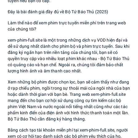
tuyến nếu bạn có cáp.
Đây là bài đánh giá đầy đủ về Bộ Tứ Báo Thủ (2025)
Làm thế nào để xem phim trực tuyến miễn phí trên trang web
của chúng tôi?
xem-phim-full.site là một trong những dịch vụ VOD hiện đại và
dễ sử dụng nhất dành cho phim bộ và phim trực tuyến. Sau khi
đăng ký ngắn hạn trên nền tảng của chúng tôi, bạn sẽ có
quyền truy cập vào nhiều loạt phim khác nhau - Bộ Tứ Báo Thủ
có quảng cáo và hạn chế. Ngoài ra, chúng tôi đảm bảo chất
lượng hình ảnh và âm thanh cao nhất.
Xem những bộ phim được chọn lọc, bạn sẽ cảm thấy như đang
ở rạp chiếu phim, ngồi trong sự thoải mái của ngôi nhà của bạn
hoặc dành thời gian với bạn bè. Trang web xem-phim-full.site
mang đến cho bạn cơ hội sử dụng công cụ tìm kiếm các bộ
phim Việt Nam và nước ngoài nổi tiếng nhất cũng như các tác
phẩm kinh điển của điện ảnh với hình thức thanh toán một lần.
Bộ Tứ Báo Thủ cần đăng ký hàng tháng.
Bằng cách tạo tài khoản miễn phí tại xem-phim-full.site, người
xem có cơ hội tạo danh sách các bộ phim yêu thích của họ,