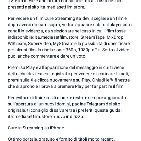
TV, Film in HD e addirittura consultare tutta la lista dei film
presenti nel sito ita.mediasetfilm.store.
Per vedere un film Cure Streaming ita devi scegliere un film e
dopo averci cliccato sopra, vedrai apparire subito il player con i
canali in evidenza, da selezionare nel caso in cui il film fosse
indisponibile: ita.mediasetfilm.store, StreamTape, MixDrop,
WStream, SuperVideo, MyStream e la possibilità di specificare,
per alcuni film, la risoluzione: 360p, 1080p e 2k. Sotto al video
puoi anche commentare e dare un voto.
Premi su Play e all’apparizione del messaggio in cui ti viene
detto che devi essere registrato per vedere o scaricare filmati,
premi sulla X e clicca nuovamente su Play. Chiudi le ¾ finestre
che si aprono e riprova a premere Play per far partire il film.
Per evitare di finire in siti clone, e restare sempre aggiornato
sull’apertura di un nuovi domini, pagine Telegram del sito
originale, ti consiglio di salvare tra i preferiti questa guida:
ita.mediasetfilm.store nuovo indirizzo.
Cure in Streaming su iPhone
Ottimo portale, gratuito e fornito di titoli molto recenti,