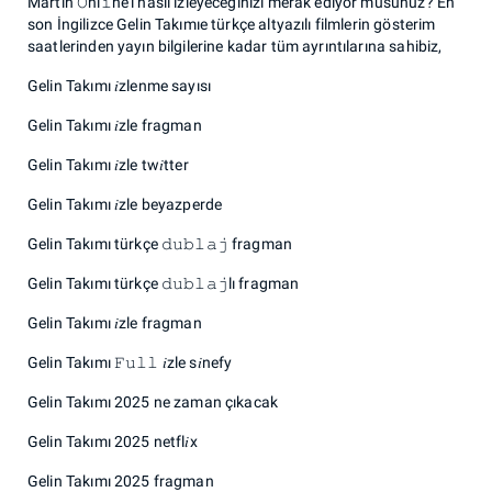
Martin 𝙾nl𝚒ne'ı nasıl izleyeceğinizi merak ediyor musunuz? En
son İngilizce Gelin Takımıe türkçe altyazılı filmlerin gösterim
saatlerinden yayın bilgilerine kadar tüm ayrıntılarına sahibiz,
Gelin Takımı 𝑖zlenme sayısı
Gelin Takımı 𝑖zle fragman
Gelin Takımı 𝑖zle tw𝑖tter
Gelin Takımı 𝑖zle beyazperde
Gelin Takımı türkçe 𝚍𝚞𝚋𝚕𝚊𝚓 fragman
Gelin Takımı türkçe 𝚍𝚞𝚋𝚕𝚊𝚓lı fragman
Gelin Takımı 𝑖zle fragman
Gelin Takımı 𝙵𝚞𝚕𝚕 𝑖zle s𝑖nefy
Gelin Takımı 2025 ne zaman çıkacak
Gelin Takımı 2025 netfl𝑖x
Gelin Takımı 2025 fragman