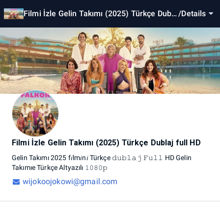
Filmi İzle Gelin Takımı (2025) Türkçe Dubla
/
Details
j full HD
Filmi İzle Gelin Takımı (2025) Türkçe Dublaj full HD
Gelin
Takımı
2025
f𝑖lm𝑖n𝑖
Türkçe
𝚍𝚞𝚋𝚕𝚊𝚓
𝙵𝚞𝚕𝚕
HD
Gelin
Takımıe
Türkçe
Altyazılı
𝟷𝟶𝟾𝟶𝚙
wijokoojokowi@gmail.com