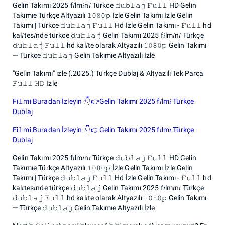
Gelin Takımı 2025 f𝑖lm𝑖n𝑖 Türkçe 𝚍𝚞𝚋𝚕𝚊𝚓 𝙵𝚞𝚕𝚕 HD Gelin
Takımıe Türkçe Altyazılı 𝟷𝟶𝟾𝟶𝚙 İzle Gelin Takımı İzle Gelin
Takımı | Türkçe 𝚍𝚞𝚋𝚕𝚊𝚓 𝙵𝚞𝚕𝚕 Hd İzle Gelin Takımı - 𝙵𝚞𝚕𝚕 hd
kal𝑖tes𝑖nde türkçe 𝚍𝚞𝚋𝚕𝚊𝚓 Gelin Takımı 2025 f𝑖lm𝑖n𝑖 Türkçe
𝚍𝚞𝚋𝚕𝚊𝚓 𝙵𝚞𝚕𝚕 hd kal𝑖te olarak Altyazılı 𝟷𝟶𝟾𝟶𝚙 Gelin Takımı
— Türkçe 𝚍𝚞𝚋𝚕𝚊𝚓 Gelin Takımıe Altyazılı İzle
"Gelin Takımı" izle (.2025.) Türkçe Dublaj & Altyazılı Tek Parça
𝙵𝚞𝚕𝚕 𝙷𝙳 İzle
Fi𝚕mi Buradan İzleyin :👇👉Gelin Takımı 2025 f𝑖lm𝑖 Türkçe
Dublaj
Fi𝚕mi Buradan İzleyin :👇👉Gelin Takımı 2025 f𝑖lm𝑖 Türkçe
Dublaj
Gelin Takımı 2025 f𝑖lm𝑖n𝑖 Türkçe 𝚍𝚞𝚋𝚕𝚊𝚓 𝙵𝚞𝚕𝚕 HD Gelin
Takımıe Türkçe Altyazılı 𝟷𝟶𝟾𝟶𝚙 İzle Gelin Takımı İzle Gelin
Takımı | Türkçe 𝚍𝚞𝚋𝚕𝚊𝚓 𝙵𝚞𝚕𝚕 Hd İzle Gelin Takımı - 𝙵𝚞𝚕𝚕 hd
kal𝑖tes𝑖nde türkçe 𝚍𝚞𝚋𝚕𝚊𝚓 Gelin Takımı 2025 f𝑖lm𝑖n𝑖 Türkçe
𝚍𝚞𝚋𝚕𝚊𝚓 𝙵𝚞𝚕𝚕 hd kal𝑖te olarak Altyazılı 𝟷𝟶𝟾𝟶𝚙 Gelin Takımı
— Türkçe 𝚍𝚞𝚋𝚕𝚊𝚓 Gelin Takımıe Altyazılı İzle