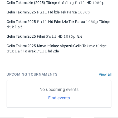
Gelin Takımı 𝑖zle (2025) Türkçe 𝚍𝚞𝚋𝚕𝚊𝚓 𝙵𝚞𝚕𝚕 HD 𝟷𝟶𝟾𝟶𝚙
Gelin Takımı 2025 𝙵𝚞𝚕𝚕 Hd İzle Tek Parça 𝟷𝟶𝟾𝟶𝚙
Gelin Takımı 2025 𝙵𝚞𝚕𝚕 Hd F𝑖lm İzle Tek Parça 𝟷𝟶𝟾𝟶𝚙 Türkçe
𝚍𝚞𝚋𝚕𝚊𝚓
Gelin Takımı 2025 F𝑖lm𝑖 𝙵𝚞𝚕𝚕 HD 𝟷𝟶𝟾𝟶𝚙 𝑖zle
Gelin Takımı 2025 f𝑖lm𝑖n𝑖 türkçe altyazılı Gelin Takımıe türkçe
𝚍𝚞𝚋𝚕𝚊𝚓lı olarak 𝙵𝚞𝚕𝚕 hd 𝑖zle
UPCOMING TOURNAMENTS
View all
No upcoming events
Find events