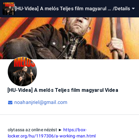
[HU-Videa] A melós Teljes film magyarul Vi
/
Details
dea
[HU-Videa] A melós Teljes film magyarul Videa
noahanjriel@gmail.com
olytassa az online nézést ►
https://box-
locker.org/hu/1197306/a-working-man.html