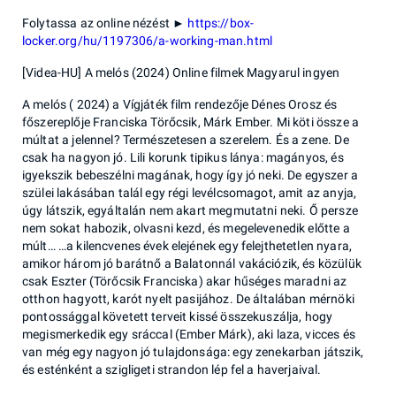
Folytassa az online nézést ►
https://box-
locker.org/hu/1197306/a-working-man.html
[Videa-HU] A melós (2024) Online filmek Magyarul ingyen
A melós ( 2024) a Vígjáték film rendezője Dénes Orosz és
főszereplője Franciska Törőcsik, Márk Ember. Mi köti össze a
múltat a jelennel? Természetesen a szerelem. És a zene. De
csak ha nagyon jó. Lili korunk tipikus lánya: magányos, és
igyekszik bebeszélni magának, hogy így jó neki. De egyszer a
szülei lakásában talál egy régi levélcsomagot, amit az anyja,
úgy látszik, egyáltalán nem akart megmutatni neki. Ő persze
nem sokat habozik, olvasni kezd, és megelevenedik előtte a
múlt… …a kilencvenes évek elejének egy felejthetetlen nyara,
amikor három jó barátnő a Balatonnál vakációzik, és közülük
csak Eszter (Törőcsik Franciska) akar hűséges maradni az
otthon hagyott, karót nyelt pasijához. De általában mérnöki
pontossággal követett terveit kissé összekuszálja, hogy
megismerkedik egy sráccal (Ember Márk), aki laza, vicces és
van még egy nagyon jó tulajdonsága: egy zenekarban játszik,
és esténként a szigligeti strandon lép fel a haverjaival.