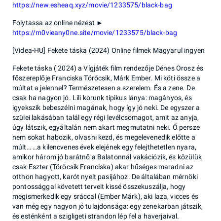
https://new.esheaq.xyz/movie/1233575/black-bag
Folytassa az online nézést ►
https://m0vieany0ne.site/movie/1233575/black-bag
[Videa-HU] Fekete táska (2024) Online filmek Magyarul ingyen
Fekete táska ( 2024) a Vígjáték film rendezője Dénes Orosz és
főszereplője Franciska Törőcsik, Márk Ember. Mi köti össze a
múltat a jelennel? Természetesen a szerelem. És a zene. De
csak ha nagyon jó. Lili korunk tipikus lánya: magányos, és
igyekszik bebeszélni magának, hogy így jó neki. De egyszer a
szülei lakásában talál egy régi levélcsomagot, amit az anyja,
úgy látszik, egyáltalán nem akart megmutatni neki. Ő persze
nem sokat habozik, olvasni kezd, és megelevenedik előtte a
múlt… …a kilencvenes évek elejének egy felejthetetlen nyara,
amikor három jó barátnő a Balatonnál vakációzik, és közülük
csak Eszter (Törőcsik Franciska) akar hűséges maradni az
otthon hagyott, karót nyelt pasijához. De általában mérnöki
pontossággal követett terveit kissé összekuszálja, hogy
megismerkedik egy sráccal (Ember Márk), aki laza, vicces és
van még egy nagyon jó tulajdonsága: egy zenekarban játszik,
és esténként a szigligeti strandon lép fel a haverjaival.