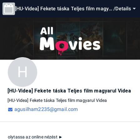
[HU-Videa] Fekete táska Teljes film magya
/
Details
rul Videa
H
[HU-Videa] Fekete táska Teljes film magyarul Videa
[HU-Videa]
Fekete
táska
Teljes
film
magyarul
Videa
agusilham2235@gmail.com
olytassa az online nézést ►