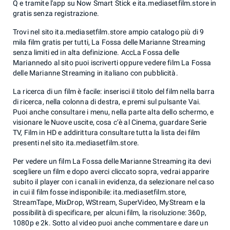
Q e tramite l'app su Now Smart Stick e ita.mediasetfilm.store in
gratis senza registrazione.
Trovi nel sito ita.mediasetfilm.store ampio catalogo più di 9
mila film gratis per tutti, La Fossa delle Marianne Streaming
senza limiti ed in alta definizione. AccLa Fossa delle
Mariannedo al sito puoi iscriverti oppure vedere film La Fossa
delle Marianne Streaming in italiano con pubblicità.
La ricerca di un film è facile: inserisci il titolo del film nella barra
di ricerca, nella colonna di destra, e premi sul pulsante Vai.
Puoi anche consultare i menu, nella parte alta dello schermo, e
visionare le Nuove uscite, cosa c’è al Cinema, guardare Serie
TV, Film in HD e addirittura consultare tutta la lista dei film
presenti nel sito ita.mediasetfilm.store.
Per vedere un film La Fossa delle Marianne Streaming ita devi
scegliere un film e dopo averci cliccato sopra, vedrai apparire
subito il player con i canali in evidenza, da selezionare nel caso
in cui il film fosse indisponibile: ita.mediasetfilm.store,
StreamTape, MixDrop, WStream, SuperVideo, MyStream e la
possibilità di specificare, per alcuni film, la risoluzione: 360p,
1080p e 2k. Sotto al video puoi anche commentare e dare un