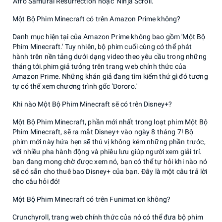
'Afro Samurai Resurrection' hoặc 'Ninja Scroll.'
Một Bộ Phim Minecraft có trên Amazon Prime không?
Danh mục hiện tại của Amazon Prime không bao gồm 'Một Bộ
Phim Minecraft.' Tuy nhiên, bộ phim cuối cùng có thể phát
hành trên nền tảng dưới dạng video theo yêu cầu trong những
tháng tới.phim giả tưởng trên trang web chính thức của
Amazon Prime. Những khán giả đang tìm kiếm thứ gì đó tương
tự có thể xem chương trình gốc 'Dororo.'
Khi nào Một Bộ Phim Minecraft sẽ có trên Disney+?
Một Bộ Phim Minecraft, phần mới nhất trong loạt phim Một Bộ
Phim Minecraft, sẽ ra mắt Disney+ vào ngày 8 tháng 7! Bộ
phim mới này hứa hẹn sẽ thú vị không kém những phần trước,
với nhiều pha hành động và phiêu lưu giúp người xem giải trí.
bạn đang mong chờ được xem nó, bạn có thể tự hỏi khi nào nó
sẽ có sẵn cho thuê bao Disney+ của bạn. Đây là một câu trả lời
cho câu hỏi đó!
Một Bộ Phim Minecraft có trên Funimation không?
Crunchyroll, trang web chính thức của nó có thể đưa bộ phim