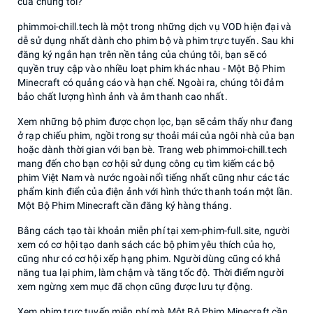
của chúng tôi?
phimmoi-chill.tech là một trong những dịch vụ VOD hiện đại và
dễ sử dụng nhất dành cho phim bộ và phim trực tuyến. Sau khi
đăng ký ngắn hạn trên nền tảng của chúng tôi, bạn sẽ có
quyền truy cập vào nhiều loạt phim khác nhau - Một Bộ Phim
Minecraft có quảng cáo và hạn chế. Ngoài ra, chúng tôi đảm
bảo chất lượng hình ảnh và âm thanh cao nhất.
Xem những bộ phim được chọn lọc, bạn sẽ cảm thấy như đang
ở rạp chiếu phim, ngồi trong sự thoải mái của ngôi nhà của bạn
hoặc dành thời gian với bạn bè. Trang web phimmoi-chill.tech
mang đến cho bạn cơ hội sử dụng công cụ tìm kiếm các bộ
phim Việt Nam và nước ngoài nổi tiếng nhất cũng như các tác
phẩm kinh điển của điện ảnh với hình thức thanh toán một lần.
Một Bộ Phim Minecraft cần đăng ký hàng tháng.
Bằng cách tạo tài khoản miễn phí tại xem-phim-full.site, người
xem có cơ hội tạo danh sách các bộ phim yêu thích của họ,
cũng như có cơ hội xếp hạng phim. Người dùng cũng có khả
năng tua lại phim, làm chậm và tăng tốc độ. Thời điểm người
xem ngừng xem mục đã chọn cũng được lưu tự động.
Xem phim trực tuyến miễn phí mà Một Bộ Phim Minecraft cần