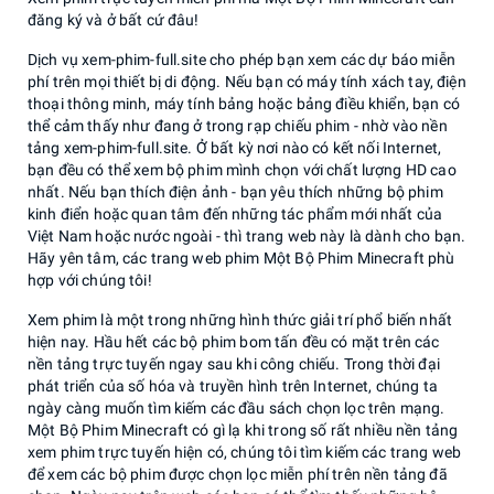
đăng ký và ở bất cứ đâu!
Dịch vụ xem-phim-full.site cho phép bạn xem các dự báo miễn
phí trên mọi thiết bị di động. Nếu bạn có máy tính xách tay, điện
thoại thông minh, máy tính bảng hoặc bảng điều khiển, bạn có
thể cảm thấy như đang ở trong rạp chiếu phim - nhờ vào nền
tảng xem-phim-full.site. Ở bất kỳ nơi nào có kết nối Internet,
bạn đều có thể xem bộ phim mình chọn với chất lượng HD cao
nhất. Nếu bạn thích điện ảnh - bạn yêu thích những bộ phim
kinh điển hoặc quan tâm đến những tác phẩm mới nhất của
Việt Nam hoặc nước ngoài - thì trang web này là dành cho bạn.
Hãy yên tâm, các trang web phim Một Bộ Phim Minecraft phù
hợp với chúng tôi!
Xem phim là một trong những hình thức giải trí phổ biến nhất
hiện nay. Hầu hết các bộ phim bom tấn đều có mặt trên các
nền tảng trực tuyến ngay sau khi công chiếu. Trong thời đại
phát triển của số hóa và truyền hình trên Internet, chúng ta
ngày càng muốn tìm kiếm các đầu sách chọn lọc trên mạng.
Một Bộ Phim Minecraft có gì lạ khi trong số rất nhiều nền tảng
xem phim trực tuyến hiện có, chúng tôi tìm kiếm các trang web
để xem các bộ phim được chọn lọc miễn phí trên nền tảng đã