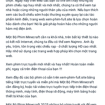
chọn. Ngày nay trên web các bạn có thể tìm thấy những bộ
phim chiếu rạp hay nhất và mới nhất, chúng ta có thể xem tại
nhà hoặc cùng những người thân yêu của mình. Nếu bạn thích
xem các buổi chiếu sớm hoặc thường xuyên quay lại các tác
phẩm kinh điển, trang web xem-phim-full.site là lựa chọn hoàn
hảo dành cho bạn! Nó là giải pháp hoàn hảo cho những người
hâm mộ điện ảnh.
Một Bộ Phim Minecraft cần ra khỏi nhà, trên bất kỳ thiết bị nào
có kết nối Internet, chúng ta đều có thể xem Najmro. Anh ấy
yêu, trộm, tôn trọng việc chiếu rạp - ở chất lượng HD cao nhất.
Hãy nhớ sử dụng các trang web hợp pháp khi chọn một trang
web.
Xem phim trực tuyến mới nhất và hay nhất! Hoàn toàn miễn
phí, ngay cả trên điện thoại của bạn !!!
Xem đầy đủ các bộ phim có sẵn trên xem-phim-full.site bằng
tiếng Việt trực tuyến và miễn phí mà Một Bộ Phim Minecraft
cần đăng ký, hoặc tải video trực tuyến trực tiếp trên điện thoại
thông minh, máy tính, điện thoại di động, máy tính bảng hoặc
thiết bị khác của bạn.
Một Bộ Phim Minecraft 2025 những bộ phim tuyệt vời để xem