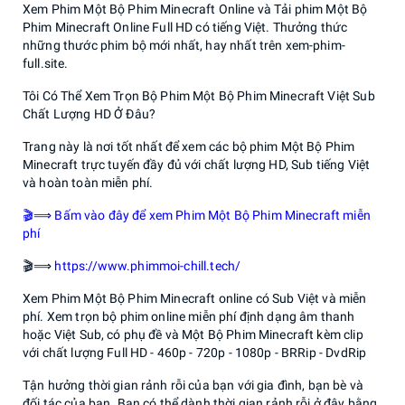
Xem Phim Một Bộ Phim Minecraft Online và Tải phim Một Bộ
Phim Minecraft Online Full HD có tiếng Việt. Thưởng thức
những thước phim bộ mới nhất, hay nhất trên xem-phim-
full.site.
Tôi Có Thể Xem Trọn Bộ Phim Một Bộ Phim Minecraft Việt Sub
Chất Lượng HD Ở Đâu?
Trang này là nơi tốt nhất để xem các bộ phim Một Bộ Phim
Minecraft trực tuyến đầy đủ với chất lượng HD, Sub tiếng Việt
và hoàn toàn miễn phí.
🎬⟹ Bấm vào đây để xem Phim Một Bộ Phim Minecraft miễn
phí
🎬⟹
https://www.phimmoi-chill.tech/
Xem Phim Một Bộ Phim Minecraft online có Sub Việt và miễn
phí. Xem trọn bộ phim online miễn phí định dạng âm thanh
hoặc Việt Sub, có phụ đề và Một Bộ Phim Minecraft kèm clip
với chất lượng Full HD - 460p - 720p - 1080p - BRRip - DvdRip
Tận hưởng thời gian rảnh rỗi của bạn với gia đình, bạn bè và
đối tác của bạn. Bạn có thể dành thời gian rảnh rỗi ở đây bằng