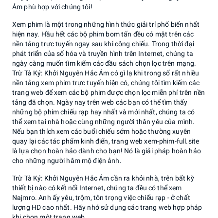
Ám phù hợp với chúng tôi!
Xem phim là một trong những hình thức giải trí phổ biến nhất
hiện nay. Hầu hết các bộ phim bom tấn đều có mặt trên các
nền tảng trực tuyến ngay sau khi công chiếu. Trong thời đại
phát triển của số hóa và truyền hình trên Internet, chúng ta
ngày càng muốn tìm kiếm các đầu sách chọn lọc trên mạng.
Trừ Tà Ký: Khởi Nguyên Hắc Ám có gì lạ khi trong số rất nhiều
nền tảng xem phim trực tuyến hiện có, chúng tôi tìm kiếm các
trang web để xem các bộ phim được chọn lọc miễn phí trên nền
tảng đã chọn. Ngày nay trên web các bạn có thể tìm thấy
những bộ phim chiếu rạp hay nhất và mới nhất, chúng ta có
thể xem tại nhà hoặc cùng những người thân yêu của mình.
Nếu bạn thích xem các buổi chiếu sớm hoặc thường xuyên
quay lại các tác phẩm kinh điển, trang web xem-phim-full.site
là lựa chọn hoàn hảo dành cho bạn! Nó là giải pháp hoàn hảo
cho những người hâm mộ điện ảnh.
Trừ Tà Ký: Khởi Nguyên Hắc Ám cần ra khỏi nhà, trên bất kỳ
thiết bị nào có kết nối Internet, chúng ta đều có thể xem
Najmro. Anh ấy yêu, trộm, tôn trọng việc chiếu rạp - ở chất
lượng HD cao nhất. Hãy nhớ sử dụng các trang web hợp pháp
khi chọn một trang web.