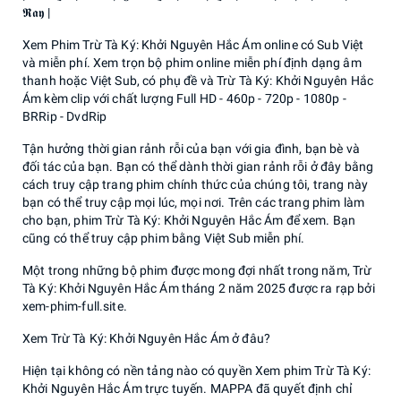
𝕽𝖆𝖞 |
Xem Phim Trừ Tà Ký: Khởi Nguyên Hắc Ám online có Sub Việt
và miễn phí. Xem trọn bộ phim online miễn phí định dạng âm
thanh hoặc Việt Sub, có phụ đề và Trừ Tà Ký: Khởi Nguyên Hắc
Ám kèm clip với chất lượng Full HD - 460p - 720p - 1080p -
BRRip - DvdRip
Tận hưởng thời gian rảnh rỗi của bạn với gia đình, bạn bè và
đối tác của bạn. Bạn có thể dành thời gian rảnh rỗi ở đây bằng
cách truy cập trang phim chính thức của chúng tôi, trang này
bạn có thể truy cập mọi lúc, mọi nơi. Trên các trang phim làm
cho bạn, phim Trừ Tà Ký: Khởi Nguyên Hắc Ám để xem. Bạn
cũng có thể truy cập phim bằng Việt Sub miễn phí.
Một trong những bộ phim được mong đợi nhất trong năm, Trừ
Tà Ký: Khởi Nguyên Hắc Ám tháng 2 năm 2025 được ra rạp bởi
xem-phim-full.site.
Xem Trừ Tà Ký: Khởi Nguyên Hắc Ám ở đâu?
Hiện tại không có nền tảng nào có quyền Xem phim Trừ Tà Ký:
Khởi Nguyên Hắc Ám trực tuyến. MAPPA đã quyết định chỉ