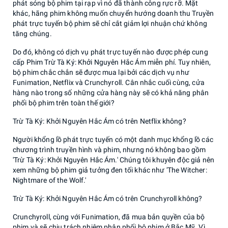
phát sóng bộ phim tại rạp vì nó đã thành công rực rỡ. Mặt
khác, hãng phim không muốn chuyển hướng doanh thu Truyền
phát trực tuyến bộ phim sẽ chỉ cắt giảm lợi nhuận chứ không
tăng chúng.
Do đó, không có dịch vụ phát trực tuyến nào được phép cung
cấp Phim Trừ Tà Ký: Khởi Nguyên Hắc Ám miễn phí. Tuy nhiên,
bộ phim chắc chắn sẽ được mua lại bởi các dịch vụ như
Funimation, Netflix và Crunchyroll. Cân nhắc cuối cùng, cửa
hàng nào trong số những cửa hàng này sẽ có khả năng phân
phối bộ phim trên toàn thế giới?
Trừ Tà Ký: Khởi Nguyên Hắc Ám có trên Netflix không?
Người khổng lồ phát trực tuyến có một danh mục khổng lồ các
chương trình truyền hình và phim, nhưng nó không bao gồm
'Trừ Tà Ký: Khởi Nguyên Hắc Ám.' Chúng tôi khuyên độc giả nên
xem những bộ phim giả tưởng đen tối khác như 'The Witcher:
Nightmare of the Wolf.'
Trừ Tà Ký: Khởi Nguyên Hắc Ám có trên Crunchyroll không?
Crunchyroll, cùng với Funimation, đã mua bản quyền của bộ
phim và sẽ chịu trách nhiệm phân phối bộ phim ở Bắc Mỹ. Vì