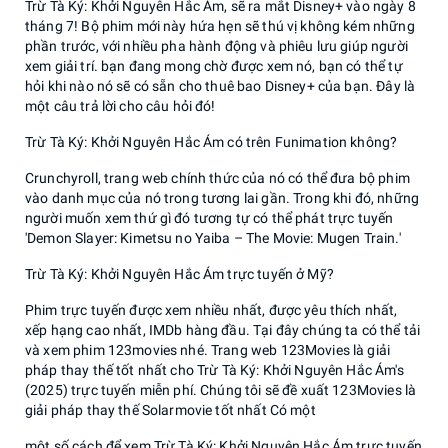
Trừ Tà Ký: Khởi Nguyên Hắc Ám, sẽ ra mắt Disney+ vào ngày 8
tháng 7! Bộ phim mới này hứa hẹn sẽ thú vị không kém những
phần trước, với nhiều pha hành động và phiêu lưu giúp người
xem giải trí. bạn đang mong chờ được xem nó, bạn có thể tự
hỏi khi nào nó sẽ có sẵn cho thuê bao Disney+ của bạn. Đây là
một câu trả lời cho câu hỏi đó!
Trừ Tà Ký: Khởi Nguyên Hắc Ám có trên Funimation không?
Crunchyroll, trang web chính thức của nó có thể đưa bộ phim
vào danh mục của nó trong tương lai gần. Trong khi đó, những
người muốn xem thứ gì đó tương tự có thể phát trực tuyến
'Demon Slayer: Kimetsu no Yaiba – The Movie: Mugen Train.'
Trừ Tà Ký: Khởi Nguyên Hắc Ám trực tuyến ở Mỹ?
Phim trực tuyến được xem nhiều nhất, được yêu thích nhất,
xếp hạng cao nhất, IMDb hàng đầu. Tại đây chúng ta có thể tải
và xem phim 123movies nhé. Trang web 123Movies là giải
pháp thay thế tốt nhất cho Trừ Tà Ký: Khởi Nguyên Hắc Ám's
(2025) trực tuyến miễn phí. Chúng tôi sẽ đề xuất 123Movies là
giải pháp thay thế Solarmovie tốt nhất Có một
một số cách để xem Trừ Tà Ký: Khởi Nguyên Hắc Ám trực tuyến