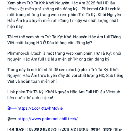
Xem phim Trừ Tà Ký: Khởi Nguyên Hắc Ám 2025 full HD lậu
tiếng việt miễn phí, không cần đăng ký! - Phimmoi-Chill.tech là
một trong những trang web xem phim Trừ Tà Ký: Khởi Nguyên
Hắc Ám trực tuyến miễn phí đáng tin cậy và chất lượng nhất
hiện nay.
Tôi có thể xem phim Trừ Tà Ký: Khởi Nguyên Hắc Ám full Tiếng
Việt chất lượng HD Ở Đâu không cần đăng ký?
Phimmoi-chill.tech là một trang web xem phim Trừ Tà Ký: Khởi
Nguyên Hắc Ám full HD lậu miễn phí không cần đăng ký!
Trang này là nơi tốt nhất để xem các bộ phim Trừ Tà Ký: Khởi
Nguyên Hắc Ám trực tuyến đầy đủ với chất lượng HD, Sub tiếng
Việt và hoàn toàn miễn phí.
Link phim Trừ Tà Ký: Khởi Nguyên Hắc Ám Full HD lậu Vietsub
bên dưới nhé anh chị em!
🎬⟹ https://t.co/RtEvhMovie
🎬⟹
https://www.phimmoi-chill.tech/
| 4𝕶 𝖀𝕳𝕯 | 1080𝕻 𝕱𝖀𝕷𝕷 𝕳𝕯 | 720𝕻 𝕳𝕯 | 𝕸𝕶𝖁 | 𝕸𝕻4 | 𝕯𝖁𝕯 | 𝕭𝖑𝖚-