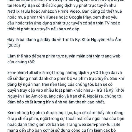
tại Hoa Kỳ Bạn có thể sử dụng dịch vụ phát trực tuyến như
Netflix, Hulu hoặc Amazon Prime Video. Bạn cũng có thể thuê
hoặc mua phim trên iTunes hoặc Google Play. xem theo yêu
cầu hoặc trên ứng dụng phát trực tuyến có sẵn trên TV hoặc
thiết bị phát trực tuyến nếu bạn có cáp.
Đây là bài đánh giá đầy đủ về Trừ Tà Ký: Khởi Nguyên Hắc Ám
(2025)
Làm thế nào để xem phim trực tuyến miễn phí trên trang web
của chúng tôi?
xem-phim-full.site là một trong những dịch vụ VOD hiện đại và
dễ sử dụng nhất dành cho phim bộ và phim trực tuyến. Sau khi
đăng ký ngắn hạn trên nền tảng của chúng tôi, bạn sẽ có
quyền truy cập vào nhiều loạt phim khác nhau - Trừ Tà Ký: Khởi
Nguyên Hắc Ám có quảng cáo và hạn chế. Ngoài ra, chúng tôi
đảm bảo chất lượng hình ảnh và âm thanh cao nhất.
Xem những bộ phim được chọn lọc, bạn sẽ cảm thấy như đang
ở rạp chiếu phim, ngồi trong sự thoải mái của ngôi nhà của bạn
hoặc dành thời gian với bạn bè. Trang web xem-phim-full.site
mang đến cho bạn cơ hội sử dụng công cụ tìm kiếm các bộ