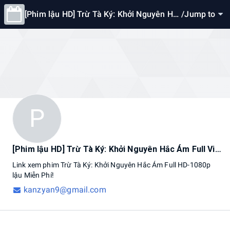
[Phim lậu HD] Trừ Tà Ký: Khởi Nguyên Hắ
/
Jump to
c Ám Full Vietsub Miễn Phí Online
P
[Phim lậu HD] Trừ Tà Ký: Khởi Nguyên Hắc Ám Full Vietsub Miễn Phí Online
Link
xem
phim
Trừ
Tà
Ký:
Khởi
Nguyên
Hắc
Ám
Full
HD-1080p
lậu
Miễn
Phí!
kanzyan9@gmail.com