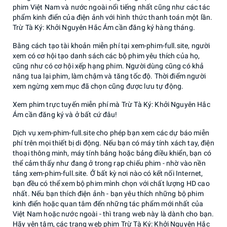
phim Việt Nam và nước ngoài nổi tiếng nhất cũng như các tác
phẩm kinh điển của điện ảnh với hình thức thanh toán một lần.
Trừ Tà Ký: Khởi Nguyên Hắc Ám cần đăng ký hàng tháng.
Bằng cách tạo tài khoản miễn phí tại xem-phim-full.site, người
xem có cơ hội tạo danh sách các bộ phim yêu thích của họ,
cũng như có cơ hội xếp hạng phim. Người dùng cũng có khả
năng tua lại phim, làm chậm và tăng tốc độ. Thời điểm người
xem ngừng xem mục đã chọn cũng được lưu tự động.
Xem phim trực tuyến miễn phí mà Trừ Tà Ký: Khởi Nguyên Hắc
Ám cần đăng ký và ở bất cứ đâu!
Dịch vụ xem-phim-full.site cho phép bạn xem các dự báo miễn
phí trên mọi thiết bị di động. Nếu bạn có máy tính xách tay, điện
thoại thông minh, máy tính bảng hoặc bảng điều khiển, bạn có
thể cảm thấy như đang ở trong rạp chiếu phim - nhờ vào nền
tảng xem-phim-full.site. Ở bất kỳ nơi nào có kết nối Internet,
bạn đều có thể xem bộ phim mình chọn với chất lượng HD cao
nhất. Nếu bạn thích điện ảnh - bạn yêu thích những bộ phim
kinh điển hoặc quan tâm đến những tác phẩm mới nhất của
Việt Nam hoặc nước ngoài - thì trang web này là dành cho bạn.
Hãy yên tâm, các trang web phim Trừ Tà Ký: Khởi Nguyên Hắc