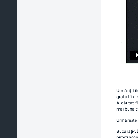
Urmăriți fi
gratuit în 
Ai căutat f
mai buna ca
Urmărește c
Bucurați-vă
puteți acce