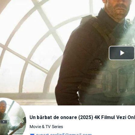
 Online Subtitrat in Română [HD]
Un bărbat de onoare (2025) 4K Filmul Vezi Onl
Movie
&
TV
Series