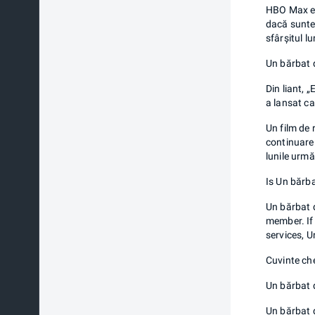
HBO Max es
dacă sunteț
sfârșitul l
Un bărbat d
Din liant, 
a lansat c
Un film de 
continuare 
lunile urm
Is Un bărb
Un bărbat 
member. If 
services, 
Cuvinte ch
Un bărbat 
Un bărbat 