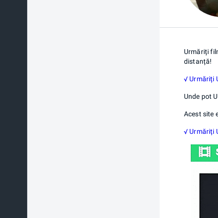
Urmăriți fi
distanță!
√ Urmăriți 
Unde pot U
Acest site 
√ Urmăriți 