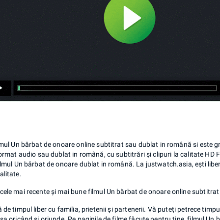
lmul Un bărbat de onoare online subtitrat sau dublat in română si este g
format audio sau dublat in română, cu subtitrări și clipuri la calitate HD 
ilmul Un bărbat de onoare dublat in română. La justwatch.asia, ești liber
litate.
ele mai recente și mai bune filmul Un bărbat de onoare online subtitrat 
 de timpul liber cu familia, prietenii și partenerii. Vă puteți petrece timpu
sa oricând și oriunde. Pe paginile de filme făcute pentru tine, filmul U