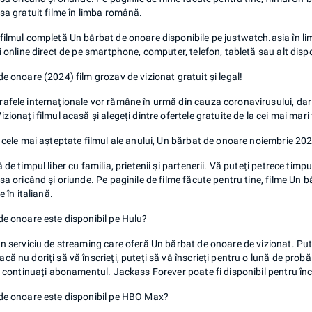
sa gratuit filme în limba română.
ilmul completă Un bărbat de onoare disponibile pe justwatch.asia în li
i online direct de pe smartphone, computer, telefon, tabletă sau alt dispo
e onoare (2024) film grozav de vizionat gratuit și legal!
afele internaționale vor rămâne în urmă din cauza coronavirusului, dar
zionați filmul acasă și alegeți dintre ofertele gratuite de la cei mai mari
 cele mai așteptate filmul ale anului, Un bărbat de onoare noiembrie 202
 de timpul liber cu familia, prietenii și partenerii. Vă puteți petrece timpu
sa oricând și oriunde. Pe paginile de filme făcute pentru tine, filme Un
e în italiană.
de onoare este disponibil pe Hulu?
n serviciu de streaming care oferă Un bărbat de onoare de vizionat. Put
ă nu doriți să vă înscrieți, puteți să vă înscrieți pentru o lună de probă 
ă continuați abonamentul. Jackass Forever poate fi disponibil pentru înc
de onoare este disponibil pe HBO Max?