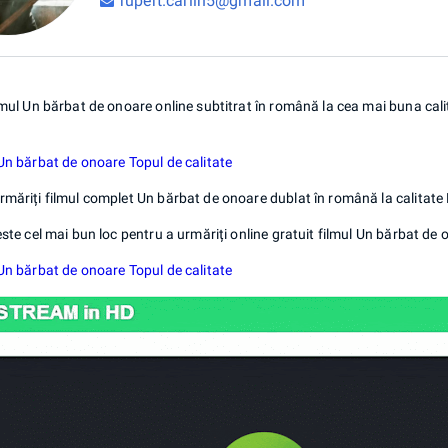
rupert.carlin5@gmail.com
lmul Un bărbat de onoare online subtitrat în română la cea mai buna calitat
Un bărbat de onoare Topul de calitate
rmăriți filmul complet Un bărbat de onoare dublat în română la calitate
este cel mai bun loc pentru a urmăriți online gratuit filmul Un bărbat de 
Un bărbat de onoare Topul de calitate