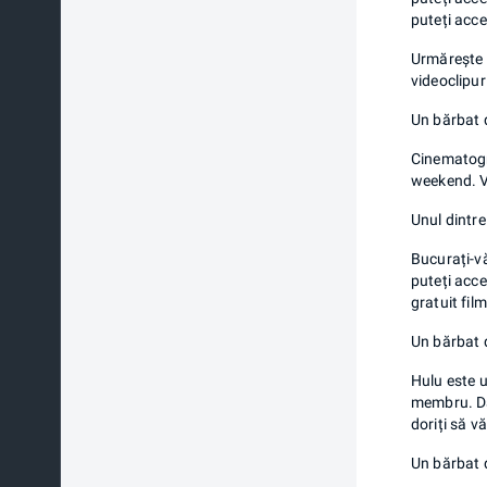
puteți acce
Urmărește f
videoclipur
Un bărbat d
Cinematogr
weekend. Vi
Unul dintre
Bucurați-vă
puteți acce
gratuit film
Un bărbat 
Hulu este u
membru. Dac
doriți să v
Un bărbat 