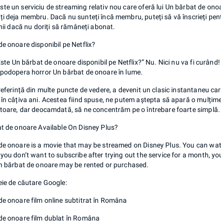
te un serviciu de streaming relativ nou care oferă lui Un bărbat de ono
i deja membru. Dacă nu sunteți încă membru, puteți să vă înscrieți pentr
unii dacă nu doriți să rămâneți abonat.
e onoare disponibil pe Netflix?
„Este Un bărbat de onoare disponibil pe Netflix?” Nu. Nici nu va fi curân
apodopera horror Un bărbat de onoare în lume.
referință din multe puncte de vedere, a devenit un clasic instantaneu car
în câțiva ani. Acestea fiind spuse, ne putem aștepta să apară o mulțime
ătoare, dar deocamdată, să ne concentrăm pe o întrebare foarte simplă.
at de onoare Available On Disney Plus?
de onoare is a movie that may be streamed on Disney Plus. You can watc
you don’t want to subscribe after trying out the service for a month, 
Un bărbat de onoare may be rented or purchased.
eie de căutare Google:
de onoare film online subtitrat în Româna
de onoare film dublat în Româna