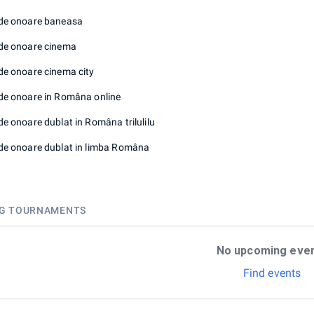
de onoare baneasa
de onoare cinema
de onoare cinema city
de onoare in Româna online
e onoare dublat in Româna trilulilu
de onoare dublat in limba Româna
G TOURNAMENTS
No upcoming eve
Find events