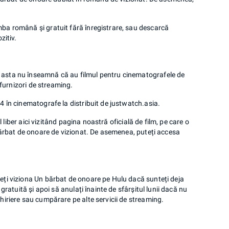
mba română și gratuit fără înregistrare, sau descarcă
zitiv.
 asta nu înseamnă că au filmul pentru cinematografele de
 furnizori de streaming.
4 în cinematografe la distribuit de justwatch.asia.
l liber aici vizitând pagina noastră oficială de film, pe care o
 bărbat de onoare de vizionat. De asemenea, puteți accesa
eți viziona Un bărbat de onoare pe Hulu dacă sunteți deja
gratuită și apoi să anulați înainte de sfârșitul lunii dacă nu
hiriere sau cumpărare pe alte servicii de streaming.