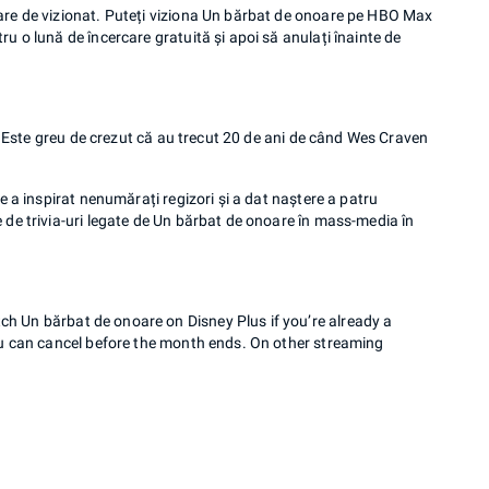
are de vizionat. Puteți viziona Un bărbat de onoare pe HBO Max
u o lună de încercare gratuită și apoi să anulați înainte de
d! Este greu de crezut că au trecut 20 de ani de când Wes Craven
e a inspirat nenumărați regizori și a dat naștere a patru
 de trivia-uri legate de Un bărbat de onoare în mass-media în
h Un bărbat de onoare on Disney Plus if you’re already a
you can cancel before the month ends. On other streaming