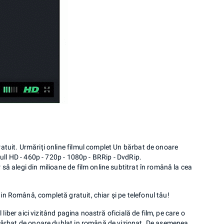
ratuit. Urmăriți online filmul complet Un bărbat de onoare
Full HD - 460p - 720p - 1080p - BRRip - DvdRip.
 să alegi din milioane de film online subtitrat în română la cea
in Română, completă gratuit, chiar și pe telefonul tău!
l liber aici vizitând pagina noastră oficială de film, pe care o
n bărbat de onoare dublat in română de vizionat. De asemenea,