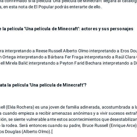
a confirmado si la película 'Una película de Minecraft' llegará al catálo
, en esta nota de El Popular podrás enterarte de ello.
 la película 'Una película de Minecraft': actores y sus personajes
ra interpretando a Reese Russell Alberto Olmo interpretando a Eros Dou
am Ortega interpretando a Bárbara Fer Fraga interpretando a Raúl Clara
ell Mirela Balić interpretando a Peyton Farid Bechara interpretando a D
ata la película 'Una película de Minecraft'?
ell (Eléa Rochera) es una joven de familia adinerada, acostumbrada a l
cuando empieza a recibir amenazas anónimas y a vivir sucesos extraños
ón, se siente vulnerable ante estos acontecimientos que desestabilizan 
la rodea. Será entonces cuando su padre, Bruce Russell (Enrique Arce),
os Douglas (Alberto Olmo).[