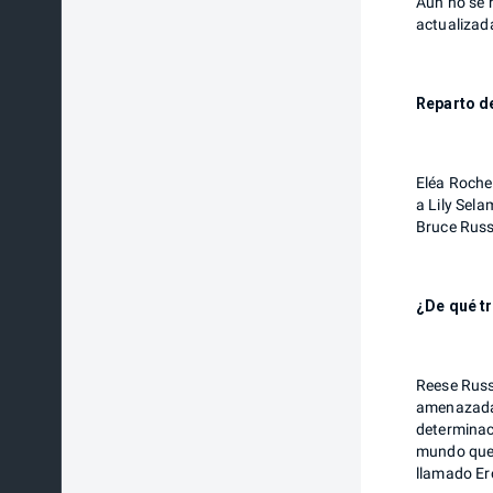
Aún no se h
actualizada
Reparto de
Eléa Roche
a Lily Sel
Bruce Russ
¿De qué tr
Reese Russ
amenazada 
determinaci
mundo que 
llamado Er