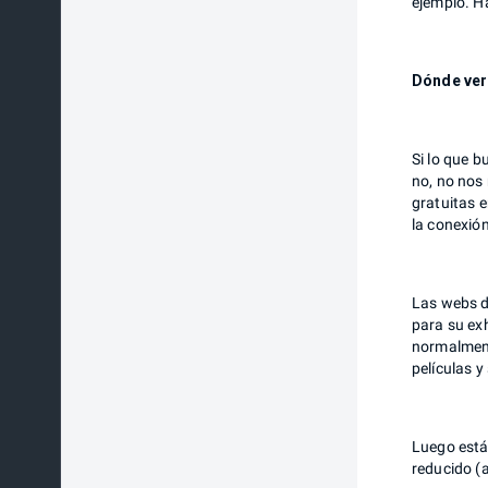
ejemplo. Ha
Dónde ver 
Si lo que b
no, no nos 
gratuitas e
la conexión
Las webs d
para su exh
normalment
películas y
Luego está
reducido (a