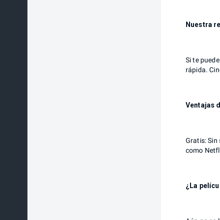
Nuestra r
Si te puede
rápida. Ci
Ventajas d
Gratis: Sin
como Netfli
¿La pelícu