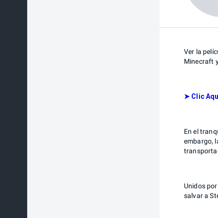
Ver la pelí
Minecraft y
➤ Clic Aqu
En el tranq
embargo, l
transporta
Unidos por 
salvar a St