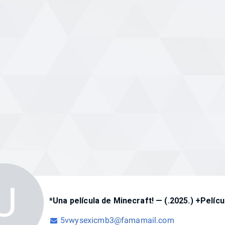
lícula! Ver Online Gratis
U
*Una película de Minecraft! — (.2025.) +Pelícu
5vwysexicmb3@famamail.com