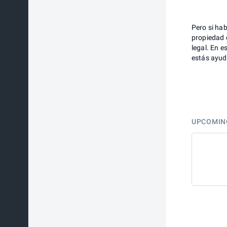
Pero si hab
propiedad 
legal. En e
estás ayuda
UPCOMIN