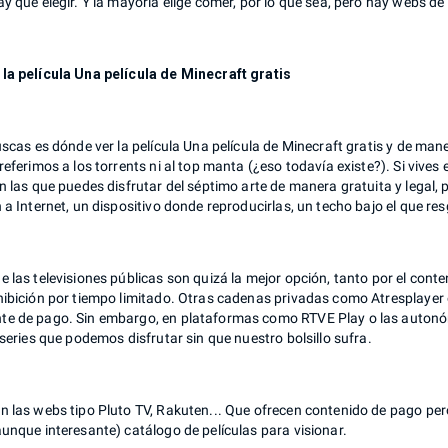
y que elegir. Y la mayoría elige comer, por lo que sea, pero hay webs de
la película Una película de Minecraft gratis
uscas es dónde ver la película Una película de Minecraft gratis y de man
referimos a los torrents ni al top manta (¿eso todavía existe?). Si vi
n las que puedes disfrutar del séptimo arte de manera gratuita y legal,
 a Internet, un dispositivo donde reproducirlas, un techo bajo el que r
e las televisiones públicas son quizá la mejor opción, tanto por el con
ibición por tiempo limitado. Otras cadenas privadas como Atresplayer o 
e de pago. Sin embargo, en plataformas como RTVE Play o las autonó
 series que podemos disfrutar sin que nuestro bolsillo sufra.
n las webs tipo Pluto TV, Rakuten... Que ofrecen contenido de pago per
unque interesante) catálogo de películas para visionar.