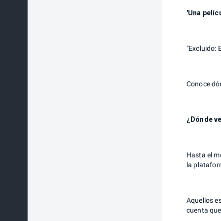
'Una pelíc
"Excluido: 
Conoce dónd
¿Dónde ver
Hasta el mo
la platafo
Aquellos es
cuenta que 