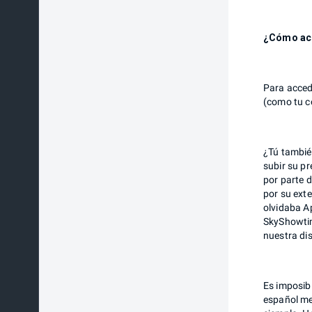
¿Cómo acc
Para accede
(como tu c
¿Tú tambié
subir su p
por parte 
por su exte
olvidaba Ap
SkyShowtim
nuestra dis
Es imposibl
español me