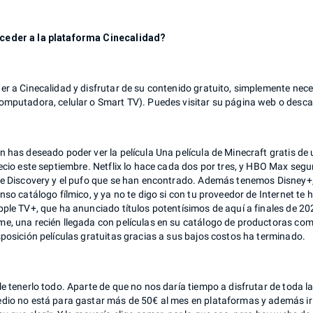
eder a la plataforma Cinecalidad?
r a Cinecalidad y disfrutar de su contenido gratuito, simplemente nece
omputadora, celular o Smart TV). Puedes visitar su página web o descarg
n has deseado poder ver la película Una película de Minecraft gratis d
recio este septiembre. Netflix lo hace cada dos por tres, y HBO Max s
de Discovery y el pufo que se han encontrado. Además tenemos Disney+,
nso catálogo fílmico, y ya no te digo si con tu proveedor de Internet te
ple TV+, que ha anunciado títulos potentísimos de aquí a finales de 2023
e, una recién llegada con películas en su catálogo de productoras com
posición películas gratuitas gracias a sus bajos costos ha terminado.
e tenerlo todo. Aparte de que no nos daría tiempo a disfrutar de toda l
dio no está para gastar más de 50€ al mes en plataformas y además ir a