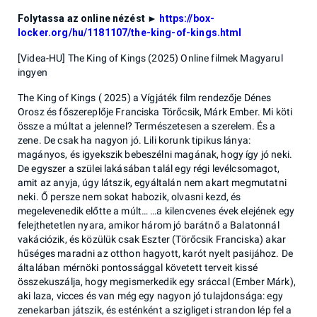
Folytassa az online nézést ►
https://box-
locker.org/hu/1181107/the-king-of-kings.html
[Videa-HU] The King of Kings (2025) Online filmek Magyarul
ingyen
The King of Kings ( 2025) a Vígjáték film rendezője Dénes
Orosz és főszereplője Franciska Törőcsik, Márk Ember. Mi köti
össze a múltat a jelennel? Természetesen a szerelem. És a
zene. De csak ha nagyon jó. Lili korunk tipikus lánya:
magányos, és igyekszik bebeszélni magának, hogy így jó neki.
De egyszer a szülei lakásában talál egy régi levélcsomagot,
amit az anyja, úgy látszik, egyáltalán nem akart megmutatni
neki. Ő persze nem sokat habozik, olvasni kezd, és
megelevenedik előtte a múlt… …a kilencvenes évek elejének egy
felejthetetlen nyara, amikor három jó barátnő a Balatonnál
vakációzik, és közülük csak Eszter (Törőcsik Franciska) akar
hűséges maradni az otthon hagyott, karót nyelt pasijához. De
általában mérnöki pontossággal követett terveit kissé
összekuszálja, hogy megismerkedik egy sráccal (Ember Márk),
aki laza, vicces és van még egy nagyon jó tulajdonsága: egy
zenekarban játszik, és esténként a szigligeti strandon lép fel a