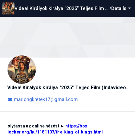
Videa! Királyok királya "2025" Teljes Film (I
/
Details
ndavideo) Magyarul [1080p]
Videa! Királyok királya "2025" Teljes Film (Indavideo) Magyarul [1080p]
marlongkretek17@gmail.com
olytassa az online nézést ►
https://box-
locker.org/hu/1181107/the-king-of-kings.html