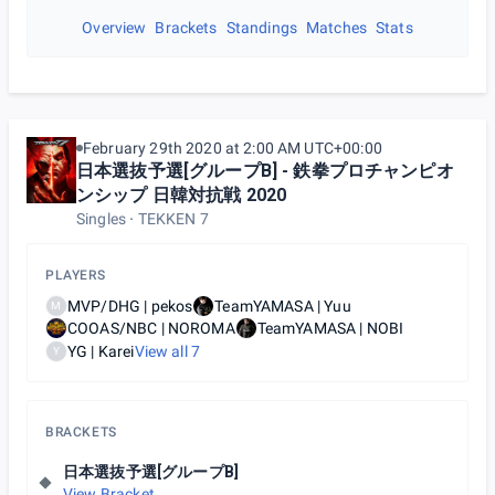
Overview
Brackets
Standings
Matches
Stats
February 29th 2020 at 2:00 AM UTC+00:00
日本選抜予選[グループB] - 鉄拳プロチャンピオ
ンシップ 日韓対抗戦 2020
Singles
TEKKEN 7
PLAYERS
MVP/DHG | pekos
TeamYAMASA | Yuu
M
COOAS/NBC | NOROMA
TeamYAMASA | NOBI
YG | Karei
View all
7
Y
BRACKETS
日本選抜予選[グループB]
View Bracket