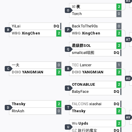
AS
Xl
夜
2
O
Torch
0
YiLai
DQ
BackToThe90s
0
B
P
WBG
XingChen
2
WBG
XingChen
2
AT
星级群SOL
2
Q
smallcat喵囿
DQ
一夫
0
TEC
Lancer
1
C
R
DOIO
YANGMIAN
2
DOIO
YANGMIAN
2
AU
OTONABLUE
2
S
BabyFace
DQ
Thesky
2
FALCONS
xiaohai
DQ
D
T
RInAsh
0
Thesky
2
AV
Wu
Upds
2
U
GZ
旅行的魔女
DQ