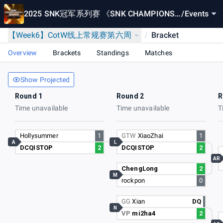
2025 SNK冠军系列赛 《SNK CHAMPIONSH
/
Events
IP SERIES 2025》
【Week6】CotW线上常规赛第六周
/
Bracket
Overview
Brackets
Standings
Matches
Show Projected
Round 1
Round 2
R
Time unavailable
Time unavailable
T
Hollysummer
1
GTW
XiaoZhai
1
A
L
DCQISTOP
2
DCQISTOP
2
AR
ChengLong
2
M
rockpon
0
GG
Xian
DQ
N
VP
mi2ha4
2