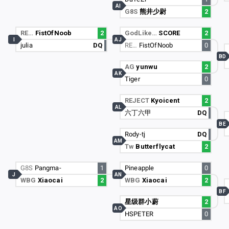
AI
G8S
熊井少尉
2
RE…
FistOfNoob
2
GodLike…
SCORE
2
I
AJ
julia
DQ
RE…
FistOfNoob
0
BD
AG
yunwu
2
AK
Tiger
0
REJECT
Kyoicent
2
AL
六丁六甲
DQ
BE
Rody-tj
DQ
AM
Tw
Butterflycat
2
G8S
Pangma-
1
Pineapple
0
J
AN
WBG
Xiaocai
2
WBG
Xiaocai
2
BF
星级群小蔚
2
AO
HSPETER
0