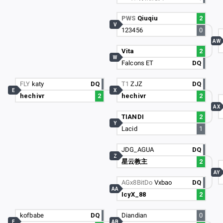
PWS
Qiuqiu
2
V
123456
0
AW
Vita
2
W
Falcons ET
DQ
FLY
katy
DQ
T1
ZJZ
DQ
E
X
hechivr
2
hechivr
2
AX
TIANDI
2
Y
Lacid
1
JDG_AGUA
DQ
Z
星云教主
2
AY
AGx8BitDo
Vxbao
DQ
AA
IcyX_88
2
kofbabe
DQ
Diandian
0
F
AB