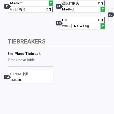
Madkof
2
星级群猴头
DQ
K
AP
GZ
口嗨佬
DQ
Madkof
2
BG
C O
DQ
AQ
WBG丨
NaiWang
2
TIEBREAKERS
3rd Place Tiebreak
Time unavailable
QANBA
小罗
BW
TIANDI