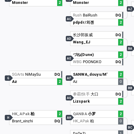
Monster
2
Monster
2
AZ
Rush
BaiRush
DQ
AC
pdpdr/외곈
2
长沙郭振威
DQ
AD
Wang_EJ
2
BA
づね(Dune)
2
AE
WBG
POONGKO
DQ
SGArts
NiMaySu
DQ
SANWA_douyu/M'
2
G
AF
Az
2
Az
0
BB
拳霸|快手
大口
DQ
AG
Lizspark
2
HK_APak
柏
2
QANBA
小罗
2
H
AH
Brant_xinzhi
DQ
HK_APak
柏
0
BC
DaTeZi
1