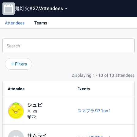
鬼灯火#27
/
Attendees
Attendees
Teams
Filters
Displaying 1 - 10 of 10 attendees
Attendee
Events
シュピ
スマブラSP 1on1
72
サムライ