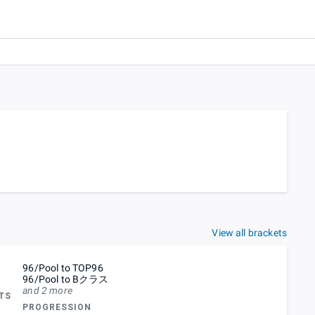
View all brackets
96/Pool to TOP96
96/Pool to Bクラス
and 2 more
TS
PROGRESSION