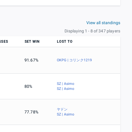
View all standings
Displaying 1 - 8 of 347 players
SSES
SET WIN
LOST TO
91.67%
OKPG | コリンク1219
SZ | Asimo
80%
SZ | Asimo
ヤドン
77.78%
SZ | Asimo