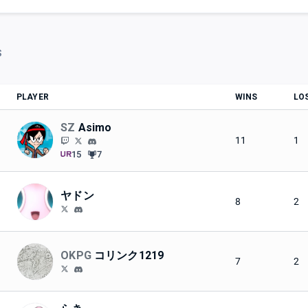
S
PLAYER
WINS
LO
SZ
Asimo
11
1
15
7
ヤドン
8
2
OKPG
コリンク1219
7
2