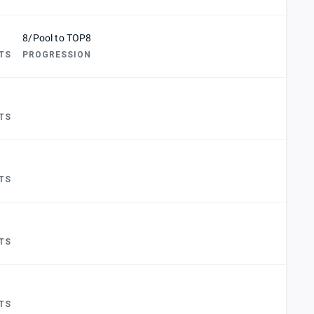
8/Pool to TOP8
TS
PROGRESSION
TS
TS
TS
TS