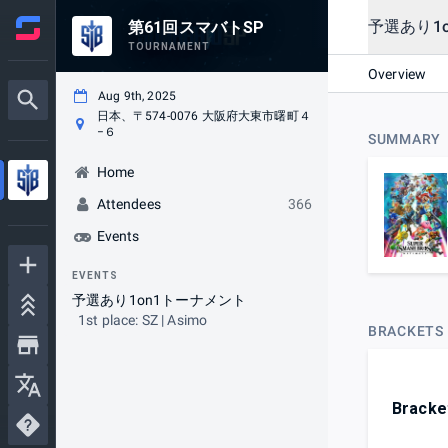
予選あり1
第61回スマバトSP
TOURNAMENT
Overview
Aug 9th, 2025
日本、〒574-0076 大阪府大東市曙町４
−６
SUMMARY
Home
Attendees
366
Events
EVENTS
予選あり1on1トーナメント
1st place: SZ | Asimo
BRACKETS
Bracke