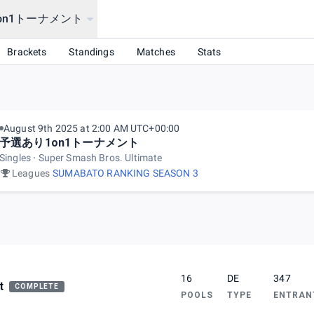
on1トーナメント
Brackets
Standings
Matches
Stats
August 9th 2025 at 2:00 AM UTC+00:00
予選あり1on1トーナメント
Singles
Super Smash Bros. Ultimate
Leagues
SUMABATO RANKING SEASON 3
16
DE
347
t
COMPLETE
POOLS
TYPE
ENTRAN