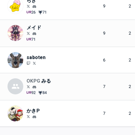
らき
9
2
26
71
メイド
9
2
71
saboten
6
2
OKPG
みる
7
2
92
84
かきP
7
2