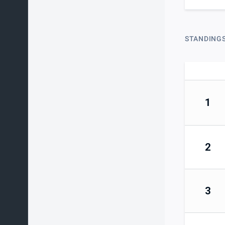
STANDING
1
2
3