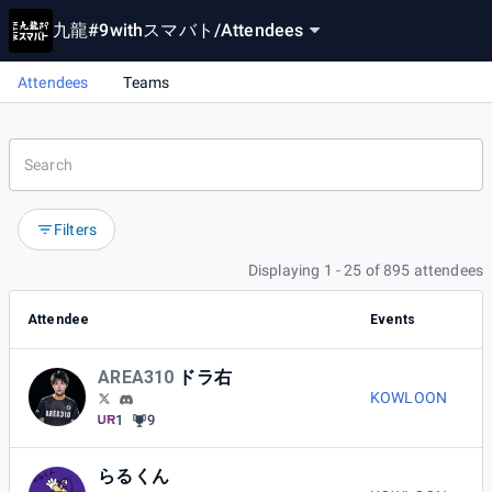
九龍#9withスマバト
/
Attendees
Attendees
Teams
Filters
Displaying 1 - 25 of 895 attendees
Attendee
Events
AREA310
ドラ右
KOWLOON
1
9
らるくん