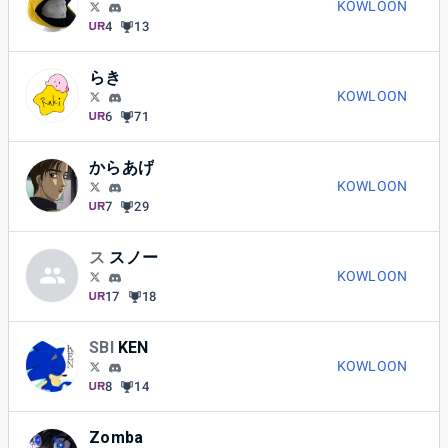
KOWLOON
4
13
らき
KOWLOON
6
71
からあげ
KOWLOON
7
29
ス
スノー
KOWLOON
17
18
SBI
KEN
KOWLOON
8
14
Zomba