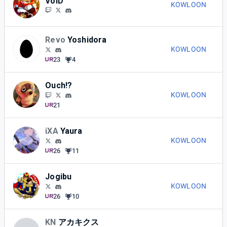
VoiD
KOWLOON
Revo
Yoshidora
KOWLOON
23
4
Ouch!?
KOWLOON
21
iXA
Yaura
KOWLOON
26
11
Jogibu
KOWLOON
26
10
KN
アカキクス