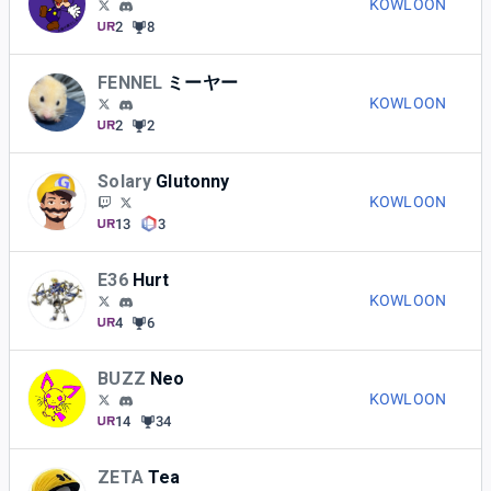
KOWLOON
2
8
FENNEL
ミーヤー
KOWLOON
2
2
Solary
Glutonny
KOWLOON
13
3
E36
Hurt
KOWLOON
4
6
BUZZ
Neo
KOWLOON
14
34
ZETA
Tea