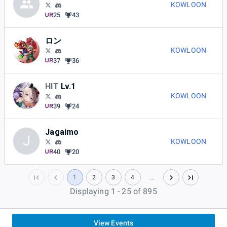
KOWLOON
25
43
ロン
KOWLOON
37
36
HIT
Lv.1
KOWLOON
39
24
Jagaimo
J
KOWLOON
40
20
1
2
3
4
…
Displaying 1 - 25 of 895
View Events