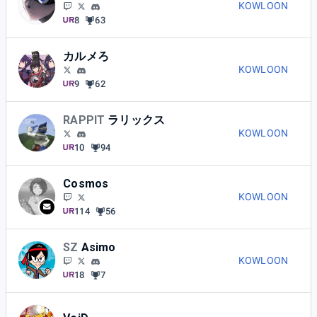
KOWLOON
8
63
カルメろ
KOWLOON
9
62
RAPPIT
ラリックス
KOWLOON
10
94
Cosmos
KOWLOON
114
56
SZ
Asimo
KOWLOON
18
7