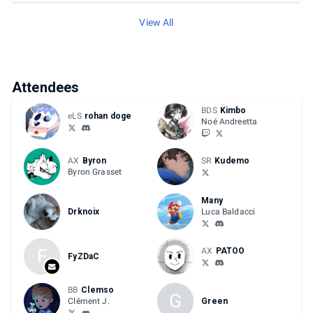
View All
Attendees
BDS
Kimbo
eLS
rohan doge
Noé Andreetta
AX
Byron
SR
Kudemo
Byron Grasset
Many
Drknoix
Luca Baldacci
F
AX
PATOO
FyZDaC
BB
Clemso
G
Clément J.
Green