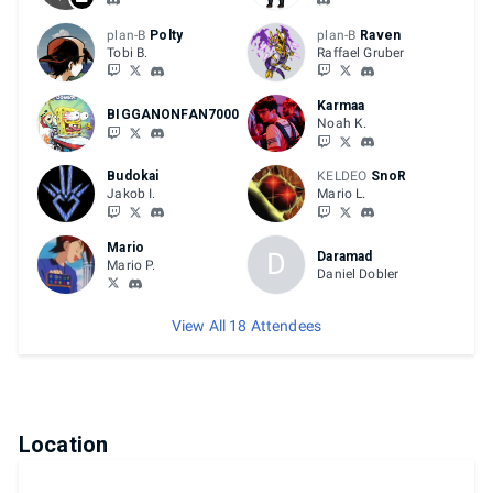
plan-B
Polty
plan-B
Raven
Tobi B.
Raffael Gruber
Karmaa
BIGGANONFAN7000
Noah K.
Budokai
KELDEO
SnoR
Jakob I.
Mario L.
Mario
D
Daramad
Mario P.
Daniel Dobler
View All 18 Attendees
Location