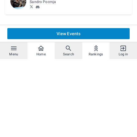
Sandro Pocrnja
View Events
Menu
Home
Search
Rankings
Log in