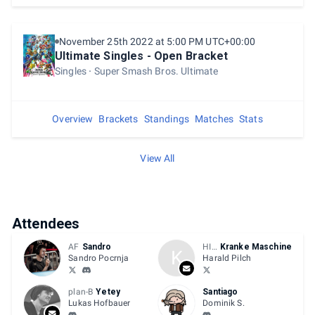
November 25th 2022 at 5:00 PM UTC+00:00
Ultimate Singles - Open Bracket
Singles
Super Smash Bros. Ultimate
Overview
Brackets
Standings
Matches
Stats
View All
Attendees
AF
Sandro
HIVE
Kranke Maschine
K
Sandro Pocrnja
Harald Pilch
plan-B
Yetey
Santiago
Lukas Hofbauer
Dominik S.