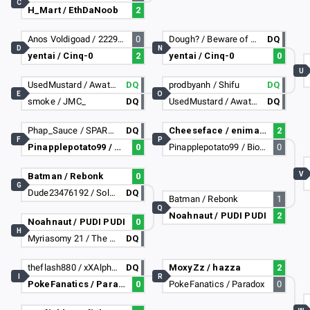
C
H_Mart / EthDaNoob
2
Anos Voldigoad / 22291778
0
Dough? / Beware of Chair
DQ
D
N
yentai / Cinq-0
2
yentai / Cinq-0
0
U
UsedMustard / Awata_Kaoruko
DQ
prodbyanh / Shifu
DQ
E
O
smoke / JMC_
DQ
UsedMustard / Awata_Kaoruko
DQ
Phap_Sauce / SPARDUNNY
DQ
Cheeseface / enimateK
2
F
P
Pinapplepotato99 / BioHazard23-_-
0
Pinapplepotato99 / BioHazard23-_-
0
V
Batman / Rebonk
0
G
Dude23476192 / SolaRrMyst7780
DQ
Batman / Rebonk
1
Q
Noahnaut / PUDI PUDI
2
Noahnaut / PUDI PUDI
0
H
Myriasomy 21 / The Arnott (Biscuit)
DQ
theflash880 / xXAlphyxXYT
DQ
MoxyZz / hazza
2
I
R
PokeFanatics / Paradox
0
PokeFanatics / Paradox
0