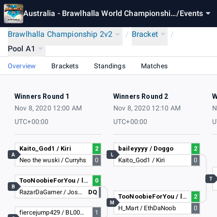
Australia - Brawlhalla World Championship
/
Events
2020
Brawlhalla Championship 2v2
/
Bracket
/
Pool A1
Overview
Brackets
Standings
Matches
Winners Round 1
Winners Round 2
W
Nov 8, 2020 12:00 AM
Nov 8, 2020 12:10 AM
N
UTC+00:00
UTC+00:00
U
Kaito_God1 / Kiri
2
baileyyyy / Doggo
2
A
L
Neo the wuski / Curryhs
0
Kaito_God1 / Kiri
0
T
TooNoobieForYou / liven96
0
B
RazarDaGamer / Joshh ua
DQ
TooNoobieForYou / liven96
2
M
H_Mart / EthDaNoob
0
fiercejump429 / BL00DASP
1