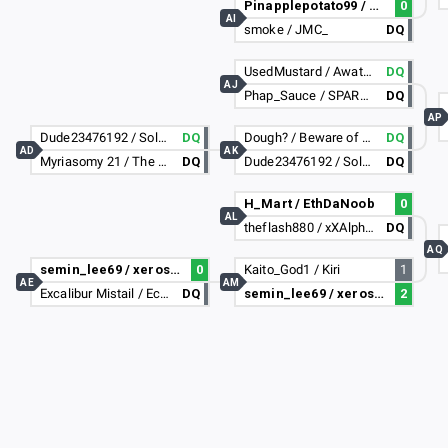
Pinapplepotato99 / BioHazard23-_-
0
AI
smoke / JMC_
DQ
UsedMustard / Awata_Kaoruko
DQ
AJ
Phap_Sauce / SPARDUNNY
DQ
AP
Dude23476192 / SolaRrMyst7780
DQ
Dough? / Beware of Chair
DQ
AD
AK
Myriasomy 21 / The Arnott (Biscuit)
DQ
Dude23476192 / SolaRrMyst7780
DQ
H_Mart / EthDaNoob
0
AL
theflash880 / xXAlphyxXYT
DQ
AQ
semin_lee69 / xerosky25
0
Kaito_God1 / Kiri
1
AE
AM
Excalibur Mistail / Ecalibur yuio
DQ
semin_lee69 / xerosky25
2