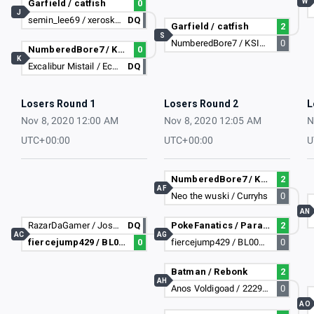
W
Garfield / catfish
0
J
semin_lee69 / xerosky25
DQ
Garfield / catfish
2
S
NumberedBore7 / KSIOLAJIDE
0
NumberedBore7 / KSIOLAJIDE
0
K
Excalibur Mistail / Ecalibur yuio
DQ
Losers Round 1
Losers Round 2
L
Nov 8, 2020 12:00 AM
Nov 8, 2020 12:05 AM
N
UTC+00:00
UTC+00:00
U
NumberedBore7 / KSIOLAJIDE
2
AF
Neo the wuski / Curryhs
0
AN
RazarDaGamer / Joshh ua
DQ
PokeFanatics / Paradox
2
AC
AG
fiercejump429 / BL00DASP
0
fiercejump429 / BL00DASP
0
Batman / Rebonk
2
AH
Anos Voldigoad / 22291778
0
AO