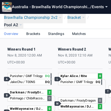
Australia - Brawlhalla World Championship
/
Events
2020
Brawlhalla Championship 2v2
/
Bracket
/
Pool A2
Overview
Brackets
Standings
Matches
Winners Round 1
Winners Round 2
W
Nov 8, 2020 12:00 AM
Nov 8, 2020 12:10 AM
N
UTC+00:00
UTC+00:00
U
Punisher / GMF Trilogy
DQ
Kylar Alice / Rite
0
A
L
JakeChu / T00NS
DQ
Punisher / GMF Trilogy
DQ
T
Darkman / FrostyDragon
2
B
Polimago / ChibiRaccoon641
0
Darkman / FrostyDragon
0
M
WetMayonaise / DJNNR8
2
WetMayonaise / DJNNR8
0