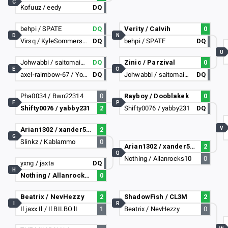
C
Kofuuz / eedy
DQ
behpi / SPATE
DQ
Verity / CaIvih
0
D
N
Virsq / KyleSommersby
DQ
behpi / SPATE
DQ
U
Johwabbi / saitomai213
DQ
Zinic / Parzival
0
E
O
axel-raimbow-67 / YoshiLol
DQ
Johwabbi / saitomai213
DQ
Pha0034 / Bwn22314
0
Rayboy / Dooblakek
0
F
P
Shifty0076 / yabby231
2
Shifty0076 / yabby231
DQ
V
Arian1302 / xander5982
2
G
Slinkz / Kablammo
0
Arian1302 / xander5982
2
Q
Nothing / Allanrocks10
0
yxng / jaxta
DQ
H
Nothing / Allanrocks10
0
Beatrix / NevHezzy
2
ShadowFish / CL3M
2
I
R
Il jaxx Il / Il BILBO lI
1
Beatrix / NevHezzy
0