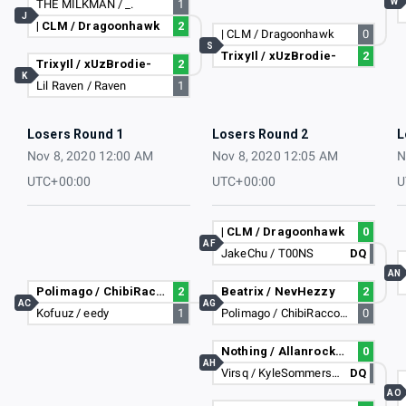
W
THE MILKMAN / _.
1
J
| CLM / Dragoonhawk
2
| CLM / Dragoonhawk
0
S
TrixyIl / xUzBrodie-
2
TrixyIl / xUzBrodie-
2
K
Lil Raven / Raven
1
Losers Round 1
Losers Round 2
L
Nov 8, 2020 12:00 AM
Nov 8, 2020 12:05 AM
N
UTC+00:00
UTC+00:00
U
| CLM / Dragoonhawk
0
AF
JakeChu / T00NS
DQ
AN
Polimago / ChibiRaccoon641
2
Beatrix / NevHezzy
2
AC
AG
Kofuuz / eedy
1
Polimago / ChibiRaccoon641
0
Nothing / Allanrocks10
0
AH
Virsq / KyleSommersby
DQ
AO