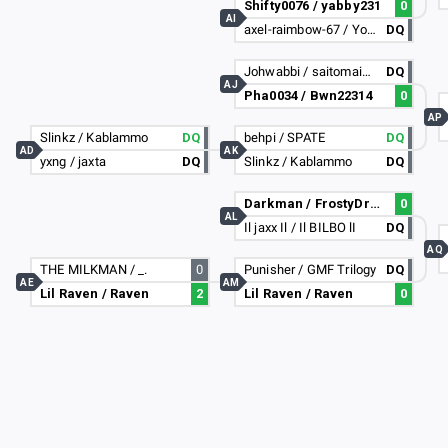
Shifty0076 / yabby231
0
AI
axel-raimbow-67 / YoshiLol
DQ
Johwabbi / saitomai213
DQ
AJ
Pha0034 / Bwn22314
0
AP
Slinkz / Kablammo
DQ
behpi / SPATE
DQ
AD
AK
yxng / jaxta
DQ
Slinkz / Kablammo
DQ
Darkman / FrostyDragon
0
AL
Il jaxx Il / Il BILBO lI
DQ
AQ
THE MILKMAN / _.
0
Punisher / GMF Trilogy
DQ
AE
AM
Lil Raven / Raven
2
Lil Raven / Raven
0