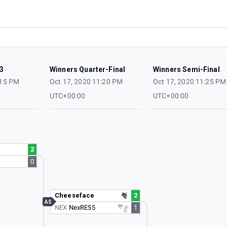
3
Winners Quarter-Final
Winners Semi-Final
:15 PM
Oct 17, 2020 11:20 PM
Oct 17, 2020 11:25 PM
UTC+00:00
UTC+00:00
2
0
Cheeseface
2
AS
NEX
NexRE55
1