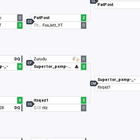
CL
PatPost
o
0
PatPost
2
CE
T
2
Th…
FoxJett_YT
0
DQ
Zurudu
0
CF
p-_-
0
Super1or_pxmp-_-
2
Super1or_pxmp-_-
CM
itsqaz1
0
itsqaz1
2
CG
28
DQ
G10
ritz
0