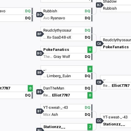
Shadow
BZ
Rubbish
avo
DQ
Rubbish
DQ
BO
DQ
Avo
Ryanavo
DQ
Reudclythyosaur
DQ
BP
…
Xx-SaaD48-xX
DQ
Reudclythyosau
CA
PokeFanatics
PokeFanatics
0
BQ
The…
Gray Wolf
DQ
_.
0
BR
…
Limberg_Euàn
DQ
_.
CB
Re…
Elliot7787
ot7787
0
DanTheMan
DQ
BS
DQ
Re…
Elliot7787
0
YT-sweat-_-43
DQ
BT
Msx
Ash
DQ
YT-sweat-_-43
CC
Stationzz__
Stationzz__
2
BU