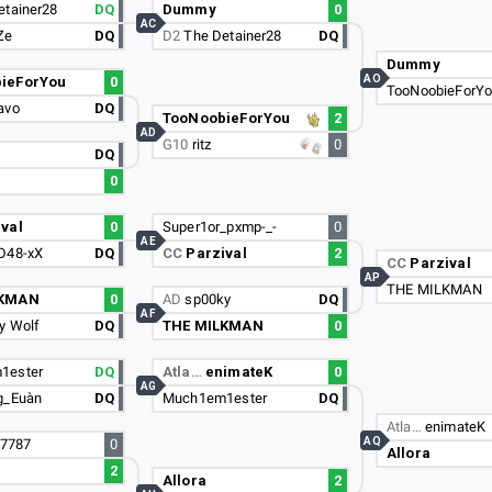
etainer28
DQ
Dummy
0
AC
Ze
DQ
D2
The Detainer28
DQ
Dummy
AO
ieForYou
0
TooNoobieForY
avo
DQ
TooNoobieForYou
2
AD
G10
ritz
0
DQ
0
val
0
Super1or_pxmp-_-
0
AE
D48-xX
DQ
CC
Parzival
2
CC
Parzival
AP
THE MILKMAN
LKMAN
0
AD
sp00ky
DQ
AF
y Wolf
DQ
THE MILKMAN
0
1ester
DQ
Atla…
enimateK
0
AG
g_Euàn
DQ
Much1em1ester
DQ
Atla…
enimateK
AQ
t7787
0
Allora
2
Allora
2