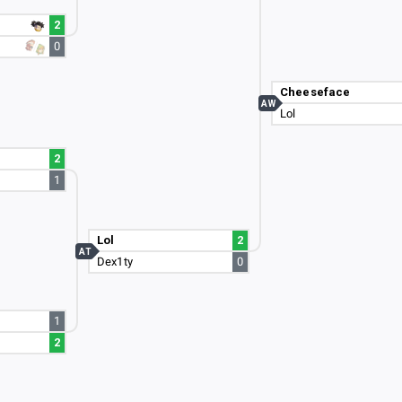
2
0
Cheeseface
AW
Lol
2
1
Lol
2
AT
Dex1ty
0
1
2