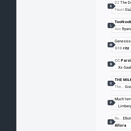
D2
The D
K
Faust
Da
TooNoob
L
Avo
Ryan
Genesiss
M
G10
ritz
CC
Parzi
N
…
Xx-Saa
THE MI
O
The…
Gra
Much1em
P
…
Limber
Re…
Ellio
Q
Allora