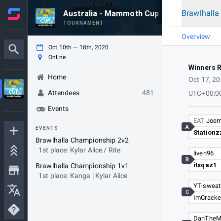
Brawlhall
Australia - Mammoth Cup
TOURNAMENT
Overview
Oct 10th — 18th, 2020
Online
Winners 
Home
Oct 17, 2
Attendees
481
UTC+00:0
Events
EAT
Joe
A
EVENTS
Stationz
Brawlhalla Championship 2v2
1st place: Kylar Alice / Rite
liven96
B
itsqaz1
Brawlhalla Championship 1v1
1st place: Kanga | Kylar Alice
YT-sweat
C
ImCracke
DanTheM