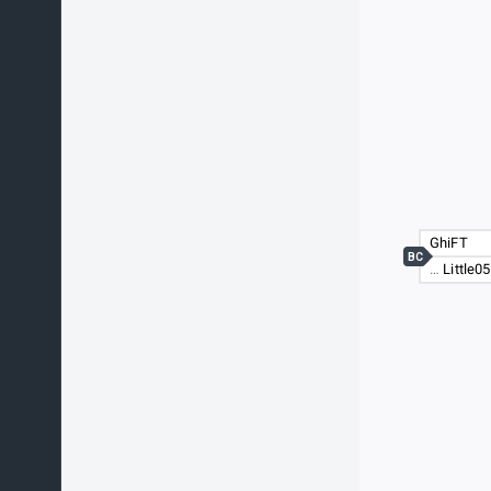
GhiFT
BC
…
Little0