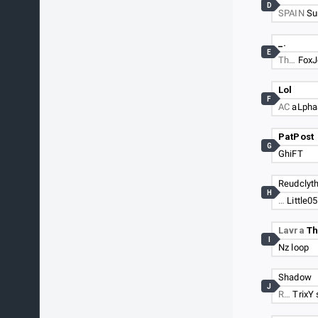
D
SPAIN
Su
_.
E
Th…
FoxJ
Lol
F
AC
aLpha
PatPost
G
GhiFT
Reudclyt
H
…
Little0
Lavra
Th
I
Nz loop
Shadow
J
R…
TrixY