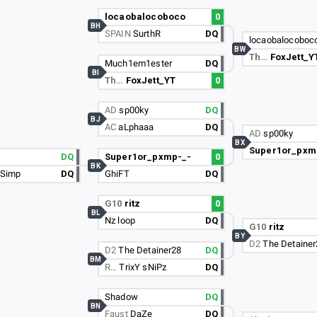
locaobalocoboco
0
BH
SPAIN
SurthR
DQ
locaobalocoboc
BW
Th…
FoxJett_Y
Much1em1ester
DQ
BI
Th…
FoxJett_YT
0
AD
sp00ky
DQ
BJ
AC
aLphaaa
DQ
AD
sp00ky
BX
Super1or_pxm
DQ
Super1or_pxmp-_-
0
BK
5Simp
DQ
GhiFT
DQ
G10
ritz
0
BL
Nz loop
DQ
G10
ritz
BY
D2
The Detainer
D2
The Detainer28
DQ
BM
R…
TrixY sNiPz
DQ
Shadow
DQ
BN
Faust
DaZe
DQ