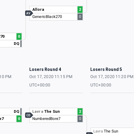
Allora
2
AV
GenericBlack270
0
270
0
DQ
3
Losers Round 4
Losers Round 5
:10 PM
Oct 17, 2020 11:15 PM
Oct 17, 2020 11:20 PM
UTC+00:00
UTC+00:00
DQ
Lavra
The Sun
2
CD
e7
0
NumberedBore7
0
Lavra
The Sun