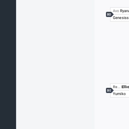
Avo
Ryan
BD
Genesiss
Re…
Elli
BE
Yumiko