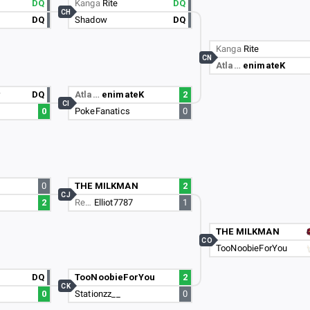
DQ
Kanga
Rite
DQ
CH
DQ
Shadow
DQ
Kanga
Rite
CN
Atla…
enimateK
r
DQ
Atla…
enimateK
2
CI
0
PokeFanatics
0
0
THE MILKMAN
2
CJ
2
Re…
Elliot7787
1
THE MILKMAN
CO
TooNoobieForYou
DQ
TooNoobieForYou
2
CK
0
Stationzz__
0