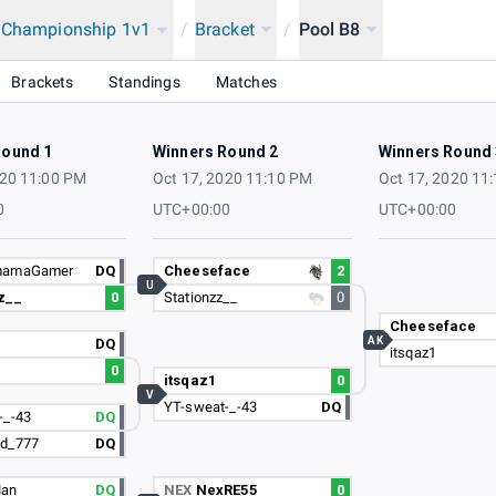
a Championship 1v1
/
Bracket
/
Pool B8
Brackets
Standings
Matches
Round 1
Winners Round 2
Winners Round 
020 11:00 PM
Oct 17, 2020 11:10 PM
Oct 17, 2020 11
0
UTC+00:00
UTC+00:00
mamaGamer
DQ
Cheeseface
2
U
z__
0
Stationzz__
0
Cheeseface
AK
DQ
itsqaz1
0
itsqaz1
0
V
YT-sweat-_-43
DQ
-_-43
DQ
d_777
DQ
an
DQ
NEX
NexRE55
0