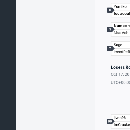
Yumiko
R
locaoba
Number
S
Msx
Ash
Sage
T
imnotRef
Losers R
Oct 17, 2
UTC+00:0
liven96
BB
ImCracke