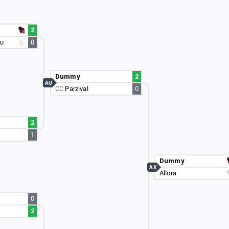
2
ou
0
Dummy
2
AU
CC
Parzival
0
2
1
Dummy
AX
Allora
0
2