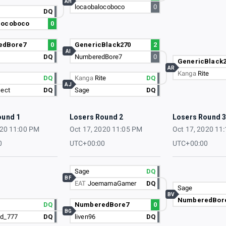
AH
locaobalocoboco
0
DQ
locoboco
0
edBore7
0
GenericBlack270
2
AI
DQ
NumberedBore7
0
GenericBlack
AR
Kanga
Rite
DQ
Kanga
Rite
DQ
AJ
Iect
DQ
Sage
DQ
ound 1
Losers Round 2
Losers Round 
020 11:00 PM
Oct 17, 2020 11:05 PM
Oct 17, 2020 11
0
UTC+00:00
UTC+00:00
Sage
DQ
BF
EAT
JoemamaGamer
DQ
Sage
BV
NumberedBor
DQ
NumberedBore7
0
BG
d_777
DQ
liven96
DQ