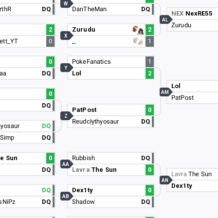
W
rthR
DQ
DanTheMan
DQ
NEX
NexRE55
AL
Zurudu
2
Zurudu
2
X
ett_YT
0
_.
1
0
PokeFanatics
1
Y
aa
DQ
Lol
2
Lol
AM
0
PatPost
DQ
PatPost
0
Z
Reudclythyosaur
DQ
hyosaur
DQ
5Simp
DQ
e Sun
0
Rubbish
DQ
AA
DQ
Lavra
The Sun
0
Lavra
The Sun
AN
Dex1ty
DQ
Dex1ty
0
AB
 sNiPz
DQ
Shadow
DQ