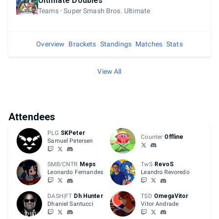
Ultimate Doubles
Teams
Super Smash Bros. Ultimate
Overview
Brackets
Standings
Matches
Stats
View All
Attendees
PLG
SKPeter
Counter
Offline
Samuel Petersen
SMB/CNTR
Meps
TwS
RevoS
Leonardo Fernandes
Leandro Revoredo
DASH|FT
Dh Hunter
TSD
OmegaVitor
Dhaniel Santucci
Vitor Andrade