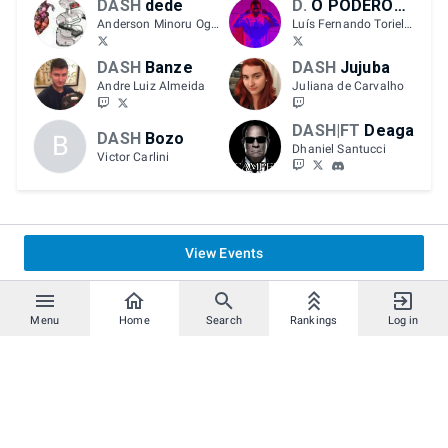
DASH
dede
DASH
O PODEROSO PHC
Anderson Minoru Ogura
Luís Fernando Toriello dos Santos
DASH
Banze
DASH
Jujuba
Andre Luiz Almeida
Juliana de Carvalho
DASH|FT
Deaga
DASH
Bozo
B
Dhaniel Santucci
Victor Carlini
View Events
Menu
Home
Search
Rankings
Log in