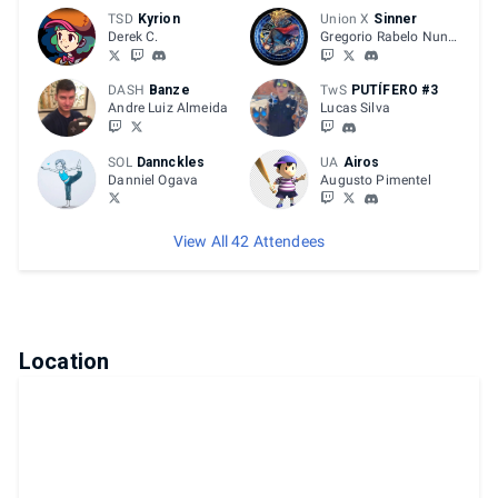
TSD
Kyrion
Union X
Sinner
Derek C.
Gregorio Rabelo Nunes
DASH
Banze
TwS
PUTÍFERO #3
Andre Luiz Almeida
Lucas Silva
SOL
Dannckles
UA
Airos
Danniel Ogava
Augusto Pimentel
View All 42 Attendees
Location