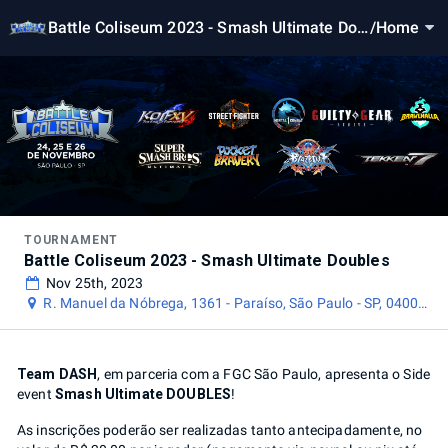
Battle Coliseum 2023 - Smash Ultimate Dou
/
Home
bles
TOURNAMENT
Battle Coliseum 2023 - Smash Ultimate Doubles
Nov 25th, 2023
R. Manuel da Nóbrega, 1361 - Paraíso, São Paulo - SP, 04001-
084, Brasil
Team DASH
, em parceria com a FGC São Paulo, apresenta o Side
event
Smash Ultimate DOUBLES
!
As inscrições poderão ser realizadas tanto antecipadamente, no