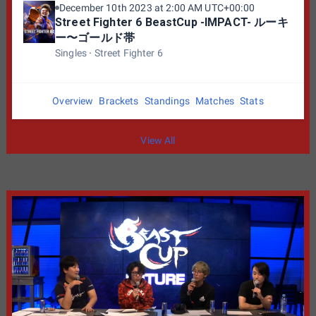
レギュレーション：リーグポイント別個人
December 10th 2023 at 2:00 AM UTC+00:00
Street Fighter 6 BeastCup -IMPACT- ルーキ
戦、シングル・エリミネーショントーナメン
12:50-13:00 TOP4
ー〜ゴールド帯
ト
Singles
Street Fighter 6
13:10-13:20 決勝
対戦ラウンド数3/タイムカウント99/試合先取
数2(2マッチ先取)
Overview
Brackets
Standings
Matches
Stats
ラグチェック無し、キャラクター変更不可
View All
コントローラールール、禁止コスチュームお
よびカラーは開催時点でのCAPCOM Pro Tour
ルール準拠
※リーグポイントは最も高いキャラクターのものを参照し
ます。 ※エントリー時に申請するリーグポイントはエント
リー受付終了時まで変更可能です。 ※トーナメントの振り
分けは参加者数・リーグポイントの分布に応じて調整を行
うことがあります。 ※原因不明のトラブル等によりどうし
ても対戦ができない場合はエントリー順の早い方を不戦勝
とする場合があります。 （どちらかだけがルームから弾か