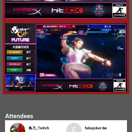
れてしまう場合など、どちらかの原因が疑われる場合はこ
の限りではありません。） ※ダブルK.O.が発生した場合は
両者1マッチ取得となるが、これにより両者が2マッチ取得
となる場合は1-1の状態より再試合となります。
【参加資格】
国内在住で日本語での意思疎通が可能な方。
【注意事項】
過去一ヶ月程度の期間においてランク戦を行
っていないプレイヤーは、”必ず”ランク戦を行
ってください。適正なリーグポイントを元に
トーナメントを行いたいと考えております。
皆様のご理解とご協力を頂けたら幸いです。
ランクマッチの直近勝率がとても高い、ラン
Attendees
クマッチよりもバトルハブやカスタムルーム
でのプレイ時間が多いなど、エントリーした
F
鳥乃_Twitch
fakejokerdai