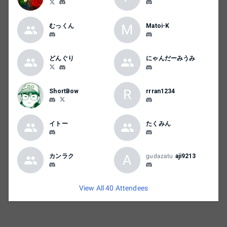
ランク帯よりも実力が高いと運営が独自に判
断した場合はランク制限のない無差別帯への
エントリーを誘導させていただく場合がござ
M
むっくん
Matoi-K
います。(その際はDiscordにてご連絡いたしま
す)
どんぐり
にゃんだーみうみ
大会進行はStart.gg内で行います。ご自身の次
の試合の対戦カード画面を開いてお待ちくだ
R
ShortBow
rrran1234
さい。また、Discordを使用し大会進行やアナ
ウンスをすることもありますので、大会期間
中は両方を必ず見れる状態でのご参加をお願
イトー
たくみん
いします。
大会の模様はTwitchにて配信予定です。 配信
A
カンラク
gudazatu
aji9213
内で大会進行についてアナウンスを行う場合
もありますので可能な限り配信をご覧くださ
い。 今大会は運営からの全試合配信の予定は
View All 40 Attendees
ありません。参加者の方による配信等をご覧
ください。