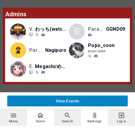
あらかじめ大会前にゲーム内カスタムルーム
の機能や招待等の操作方法をご確認くださ
Admins
い。
VGBC
わっち(watch)
Paradise
GGND09
G
ゲーム内設定で「クロスプレイのOFF」や「招
待受け取りのOFF」「ブラックリスト」等によ
Popo_coon
り対戦が成立しないことが考えられますの
Paradise
Nagipuro
popo suke
で、これらの各種設定にはご注意ください。
EGS
Megachi/めがちー
【大会の映像配信について】
本配信の映像、音声のミラーリングはお断り
いたします。 参加される方ご自身の個人配信
は問題ございません。大会を一緒に盛り上げ
ていただけたらと思います。
View Events
【各種掲載について】
Menu
Home
Search
Rankings
Log in
当日の様子(参加者の発言・コメント、ユーザ
ー名などを含みます) は、BeastCup公式サイ