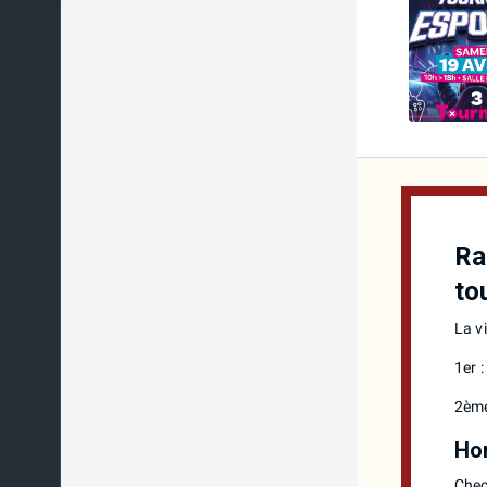
Ra
to
La v
1er 
2ème
Hor
Chec