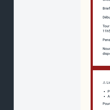
Brie
Débu
Tour
11h5
Pens
Nous
disp
⚠ Li
P
A
Pour