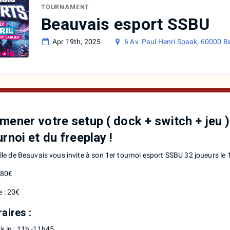
TOURNAMENT
Beauvais esport SSBU
Apr 19th, 2025
6 Av. Paul Henri Spaak, 60000 B
mener votre setup ( dock + switch + jeu 
urnoi et du freeplay !
ille de Beauvais vous invite à son 1er tournoi esport SSBU 32 joueurs le 
: 80€
 : 20€
aires :
k in : 11h -11h45