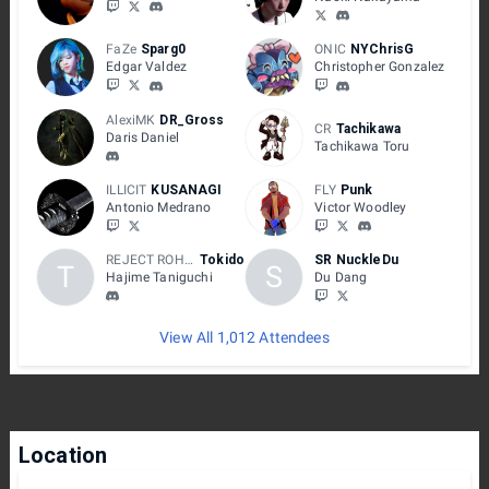
FaZe
Sparg0
ONIC
NYChrisG
Edgar Valdez
Christopher Gonzalez
AlexiMK
DR_Gross
CR
Tachikawa
Daris Daniel
Tachikawa Toru
ILLICIT
KUSANAGI
FLY
Punk
Antonio Medrano
Victor Woodley
REJECT ROHTOZ!
Tokido
SR NuckleDu
T
S
Hajime Taniguchi
Du Dang
View All 1,012 Attendees
Location