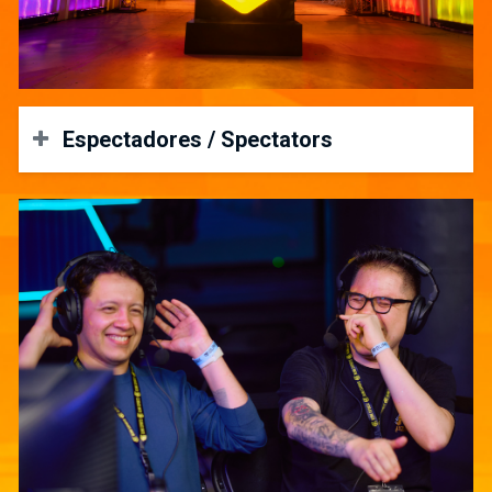
Early Bird (Pase de Equipos):
Desde el 5 de diciembre de 2024 hasta el 31 de 
Espectadores / Spectators
Registro Regular (Pase de Equipos):
Los espectadores ya pueden adquirir sus
boletas online
.
Alternativamente podrán comprar boletas en el local del
evento a partir de su inicio.
Mobile Legends:
Registro Early Bird: Desde el 5 de diciembre de 
Spectators can purchase their
tickets online
.
Alternatively tickets will be available for purchase at the
Costo: US$20 por equipo.
venue once the event starts.
Registro Regular: Desde el 1 de abril hasta el 11 
Costo: US$40 por equipo.
Métodos Alternos de Pago: