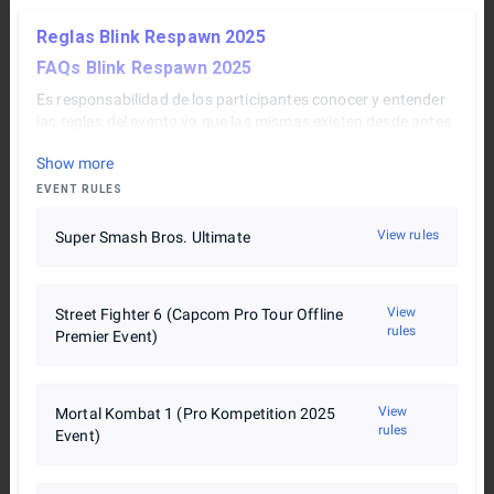
Reglas Blink Respawn 2025
FAQs Blink Respawn 2025
Es responsabilidad de los participantes conocer y entender
las reglas del evento ya que las mismas existen desde antes
de iniciar el torneo y son la base fundamental del mismo.
Show more
Las reglas se pueden actualizar y modificar en cualquier
momento, por cualquier motivo, con el fin de preservar el
EVENT RULES
juego limpio y la integridad del torneo.
View rules
Super Smash Bros. Ultimate
View
Street Fighter 6 (Capcom Pro Tour Offline
rules
Premier Event)
View
Mortal Kombat 1 (Pro Kompetition 2025
rules
Event)