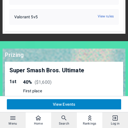
View rules
Valorant 5v5
Prizing
Super Smash Bros. Ultimate
1st
40%
(
$1,600
)
First place
2nd
20%
(
$800
)
View Events
Second place
3rd
15%
(
$600
)
Menu
Home
Search
Rankings
Log in