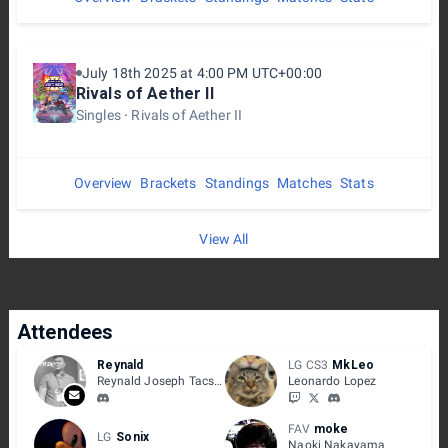
July 18th 2025 at 4:00 PM UTC+00:00
Rivals of Aether II
Singles
Rivals of Aether II
Overview
Brackets
Standings
Matches
Stats
View All
Attendees
Reynald
LG CS3
MkLeo
Reynald Joseph Tacsuan
Leonardo Lopez
FAV
moke
LG
Sonix
Naoki Nakayama