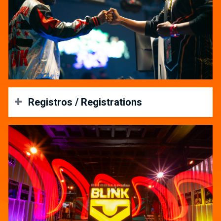
Registros / Registrations
Early Bird (FGC/Juegos de Pelea):
Periodo: Desde el 5 de diciembre de 2024 hasta el 31 de
marzo de 2025. Costo: US$20 + US$10 por cada torneo.
(Smash y SF6: US$20)
Registro Regular (FGC/Juegos de Pelea):
Periodo: Desde el 1 de abril hasta el 11 de julio de 2025.
Costo: US$40 + US$10 por cada torneo. (Smash y SF6:
US$20)