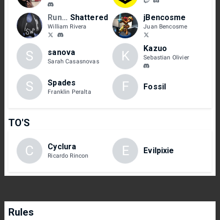
Runback/FSA
Shattered
jBencosme
William Rivera
Juan Bencosme
Kazuo
sanova
S
K
Sebastian Olivier
Sarah Casasnovas
Spades
S
F
Fossil
Franklin Peralta
TO'S
Cyclura
C
E
Evilpixie
Ricardo Rincon
Rules