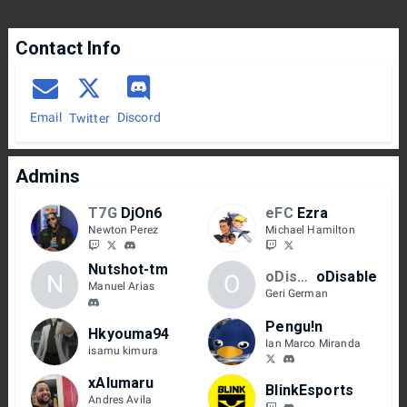
Contact Info
Email
Discord
Twitter
Admins
T7G
DjOn6
eFC
Ezra
Newton Perez
Michael Hamilton
Nutshot-tm
oDisablee
oDisable
N
O
Manuel Arias
Geri German
Pengu!n
Hkyouma94
Ian Marco Miranda
isamu kimura
xAlumaru
BlinkEsports
Andres Avila