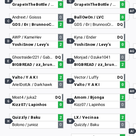
B
Q
GrapeInTheBottle / Cactus en una esquina
0
GrapeInTheBottle / Cactus en una esquina
0
AF
Andrext / Goisss
0
BallOwOn / LVC
0
C
R
GDS / Ðr | BrunnooCrdz
2
GDS / Ðr | BrunnooCrdz
DQ
AWP / KameHev
0
Kyna / Ender
DQ
D
S
YoshiSnow / Levy's
2
YoshiSnow / Levy's
0
AG
Ghostraider221 / Gabitox
DQ
Monjad / Ozuke1041
0
E
T
BIGBREAD / zz_bruno_zz_1470
0
BIGBREAD / zz_bruno_zz_1470
2
Valto / Y A K I
2
Vector / Luffy
DQ
F
U
ArielDotUk / Darkhawk
0
Valto / Y A K I
0
AH
Most4 / juka2
DQ
Amom / Bjonga
2
G
V
Kizz07 / Lapinhos
0
Kizz07 / Lapinhos
0
Quizzly / Baku
2
LX / Vecinaa
2
H
W
Bolono / junioz
0
Quizzly / Baku
0
AI