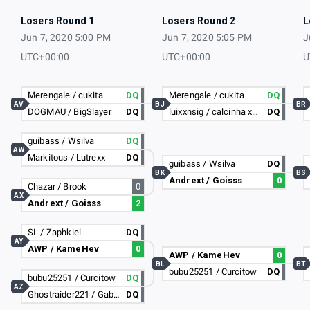
Losers Round 1
Losers Round 2
L
Jun 7, 2020 5:00 PM
Jun 7, 2020 5:05 PM
J
UTC+00:00
UTC+00:00
U
Merengale / cukita
DQ
Merengale / cukita
DQ
AV
BJ
BR
DOGMAU / BigSlayer
DQ
luixxnsig / calcinha xerosa
DQ
guibass / Wsilva
DQ
AW
Markitous / Lutrexx
DQ
guibass / Wsilva
DQ
BK
BS
Andrext / Goisss
0
Chazar / Brook
0
AX
Andrext / Goisss
2
SL / Zaphkiel
DQ
AY
AWP / KameHev
0
AWP / KameHev
0
BL
BT
bubu25251 / Curcitow
DQ
bubu25251 / Curcitow
DQ
AZ
Ghostraider221 / Gabitox
DQ