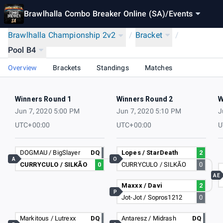
Brawlhalla Combo Breaker Online (SA)
/
Events
Brawlhalla Championship 2v2
/
Bracket
/
Pool B4
Overview
Brackets
Standings
Matches
Winners Round 1
Winners Round 2
W
Jun 7, 2020 5:00 PM
Jun 7, 2020 5:10 PM
J
UTC+00:00
UTC+00:00
U
DOGMAU / BigSlayer
DQ
Lopes / StarDeath
2
A
O
CURRYCULO / SILKÃO
0
CURRYCULO / SILKÃO
0
AE
Maxxx / Davi
2
P
Jot-Jot / Sopros1212
0
Markitous / Lutrexx
DQ
Antaresz / Midrash
DQ