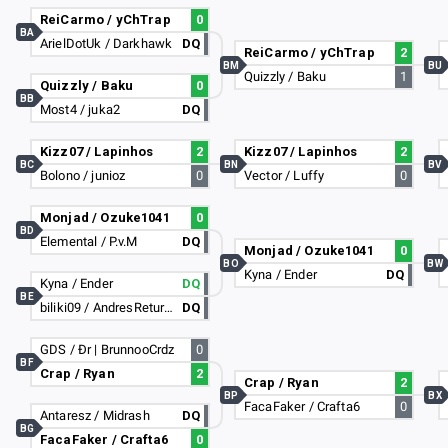
ReiCarmo / yChTrap
0
BA
ArielDotUk / Darkhawk
DQ
ReiCarmo / yChTrap
2
BM
BU
Quizzly / Baku
1
Quizzly / Baku
0
BB
Most4 / juka2
DQ
Kizz07 / Lapinhos
2
Kizz07 / Lapinhos
2
BC
BN
BV
Bolono / junioz
0
Vector / Luffy
0
Monjad / Ozuke1041
0
BD
Elemental / P.v.M
DQ
Monjad / Ozuke1041
0
BO
BW
Kyna / Ender
DQ
Kyna / Ender
DQ
BE
biliki09 / AndresReturns
DQ
GDS / Ðr | BrunnooCrdz
0
BF
Crap / Ryan
2
Crap / Ryan
2
BP
BX
FacaFaker / Crafta6
0
Antaresz / Midrash
DQ
BG
FacaFaker / Crafta6
0