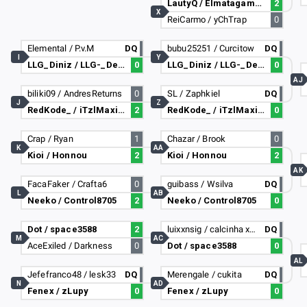
LautyQ / Elmatagamer201
2
X
ReiCarmo / yChTrap
0
Elemental / P.v.M
DQ
bubu25251 / Curcitow
DQ
I
Y
LLG_Diniz / LLG-_Desonred
0
LLG_Diniz / LLG-_Desonred
0
AJ
biliki09 / AndresReturns
0
SL / Zaphkiel
DQ
J
Z
RedKode_ / iTzlMaxien
2
RedKode_ / iTzlMaxien
0
Crap / Ryan
1
Chazar / Brook
0
K
AA
Kioi / Honnou
2
Kioi / Honnou
2
AK
FacaFaker / Crafta6
0
guibass / Wsilva
DQ
L
AB
Neeko / Control8705
2
Neeko / Control8705
0
Dot / space3588
2
luixxnsig / calcinha xerosa
DQ
M
AC
AceExiled / Darkness
0
Dot / space3588
0
AL
Jefefranco48 / lesk33
DQ
Merengale / cukita
DQ
N
AD
Fenex / zLupy
0
Fenex / zLupy
0