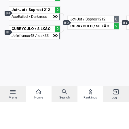
Jot-Jot / Sopros1212
0
BH
AceExiled / Darkness
DQ
Jot-Jot / Sopros1212
0
BQ
BY
CURRYCULO / SILKÃO
2
CURRYCULO / SILKÃO
0
BI
Jefefranco48 / lesk33
DQ
Menu
Home
Search
Rankings
Log in