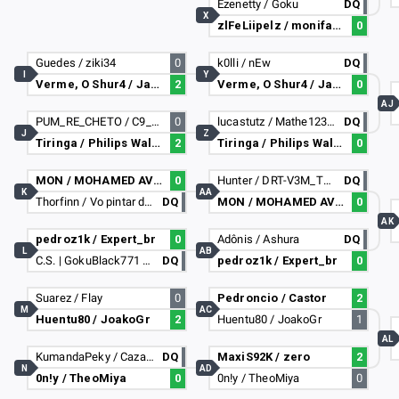
Ezenetty / Goku
DQ
X
zlFeLiipelz / monifacio11
0
Guedes / ziki34
0
k0lli / nEw
DQ
I
Y
Verme, O Shur4 / Jaum
2
Verme, O Shur4 / Jaum
0
AJ
PUM_RE_CHETO / C9_y5n
0
lucastutz / Mathe1234568
DQ
J
Z
Tiringa / Philips Walita 2000
2
Tiringa / Philips Walita 2000
0
MON / MOHAMED AVDOL
0
Hunter / DRT-V3M_T4NQUIL0
DQ
K
AA
Thorfinn / Vo pintar de ruivo
DQ
MON / MOHAMED AVDOL
0
AK
pedroz1k / Expert_br
0
Adônis / Ashura
DQ
L
AB
C.S. | GokuBlack771 / Master071
DQ
pedroz1k / Expert_br
0
Suarez / Flay
0
Pedroncio / Castor
2
M
AC
Huentu80 / JoakoGr
2
Huentu80 / JoakoGr
1
AL
KumandaPeky / CazaPutas42
DQ
MaxiS92K / zero
2
N
AD
0n!y / TheoMiya
0
0n!y / TheoMiya
0