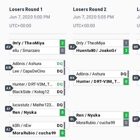
Losers Round 1
Losers Round 2
L
Jun 7, 2020 5:00 PM
Jun 7, 2020 5:05 PM
J
UTC+00:00
UTC+00:00
U
0n!y / TheoMiya
2
0n!y / TheoMiya
1
AV
BJ
BR
ellu / Smarzaro
0
Huentu80 / JoakoGr
2
Adônis / Ashura
DQ
AW
Lee / CapaDeCino
DQ
Adônis / Ashura
DQ
BK
BS
Hunter / DRT-V3M_T4NQUIL0
0
Hunter / DRT-V3M_T4NQUIL0
DQ
AX
BlackSide / Kolog12
DQ
lucastutz / Mathe1234568
DQ
AY
Ren / Nyuka
0
Ren / Nyuka
2
BL
BT
MoraRubio / cucha99
0
k0lli / nEw
DQ
AZ
MoraRubio / cucha99
0