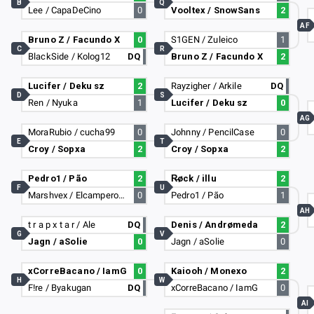
B
Q
Lee / CapaDeCino
0
Vooltex / SnowSans
2
AF
Bruno Z / Facundo X
0
S1GEN / Zuleico
1
C
R
BlackSide / Kolog12
DQ
Bruno Z / Facundo X
2
Lucifer / Deku sz
2
Rayzigher / Arkile
DQ
D
S
Ren / Nyuka
1
Lucifer / Deku sz
0
AG
MoraRubio / cucha99
0
Johnny / PencilCase
0
E
T
Croy / Sopxa
2
Croy / Sopxa
2
Pedro1 / Pão
2
R̶øck / illu
2
F
U
Marshvex / Elcampero132
0
Pedro1 / Pão
1
AH
t r a p x t a r / Ale
DQ
Denis / Andrømeda
2
G
V
Jagn / aSolie
0
Jagn / aSolie
0
xCorreBacano / IamG
0
Kaiooh / Monexo
2
H
W
F!re / Byakugan
DQ
xCorreBacano / IamG
0
AI