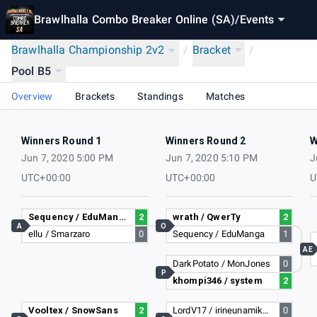
Brawlhalla Combo Breaker Online (SA)
/
Events
Brawlhalla Championship 2v2
/
Bracket
/
Pool B5
Overview
Brackets
Standings
Matches
Winners Round 1
Winners Round 2
W
Jun 7, 2020 5:00 PM
Jun 7, 2020 5:10 PM
J
UTC+00:00
UTC+00:00
U
Sequency / EduManga
2
wrath / QwerTy
2
A
O
ellu / Smarzaro
0
Sequency / EduManga
1
AE
DarkPotato / MonJones
0
P
khompi346 / system
2
Vooltex / SnowSans
2
LordV17 / irineunamik4z3r7
0