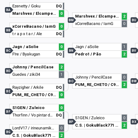
Ezenetty / Goku
DQ
BA
Marshvex / Elcampero132
0
Marshvex / Elcampero132
2
BM
BU
xCorreBacano / IamG
0
xCorreBacano / IamG
0
BB
t r a p x t a r / Ale
DQ
Jagn / aSolie
0
Jagn / aSolie
1
BC
BN
BV
F!re / Byakugan
DQ
Pedro1 / Pão
2
Johnny / PencilCase
2
BD
Guedes / ziki34
1
Johnny / PencilCase
0
BO
BW
PUM_RE_CHETO / C9_y5n
2
Rayzigher / Arkile
DQ
BE
PUM_RE_CHETO / C9_y5n
0
S1GEN / Zuleico
0
BF
Thorfinn / Vo pintar de ruivo
DQ
S1GEN / Zuleico
0
BP
BX
C.S. | GokuBlack771 / Master071
2
LordV17 / irineunamik4z3r7
0
BG
C.S. | GokuBlack771 / Master071
2