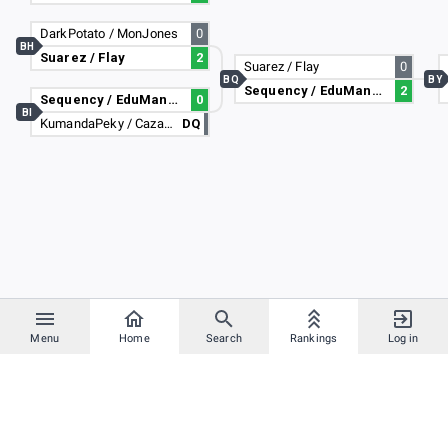
DarkPotato / MonJones
0
BH
Suarez / Flay
2
Suarez / Flay
0
BQ
BY
Sequency / EduManga
2
Sequency / EduManga
0
BI
KumandaPeky / CazaPutas42
DQ
Menu
Home
Search
Rankings
Log in