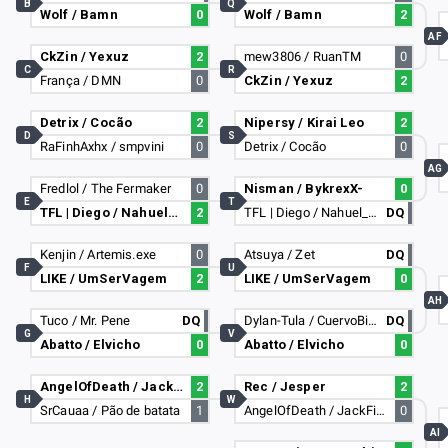
B
Q
Wolf / Bamn
0
Wolf / Bamn
2
AF
CkZin / Yexuz
2
mew3806 / RuanTM
0
C
R
França / DMN
0
CkZin / Yexuz
2
Detrix / Cocão
2
Nipersy / Kirai Leo
2
D
S
RaFinhAxhx / smpvini
0
Detrix / Cocão
0
AG
Fredlol / The Fermaker
0
Nisman / BykrexX-
0
E
T
TFL | Diego / Nahuel_99_
2
TFL | Diego / Nahuel_99_
DQ
Kenjin / Artemis.exe
0
Atsuya / Zet
DQ
F
U
LIKE / UmSerVagem
2
LIKE / UmSerVagem
0
AH
Tuco / Mr. Pene
DQ
Dylan-Tula / CuervoBianco
DQ
G
V
Abatto / Elvicho
0
Abatto / Elvicho
0
AngelOfDeath / JackFireDark
2
Rec / Jesper
2
H
W
SrCauaa / Pão de batata
1
AngelOfDeath / JackFireDark
0
AI