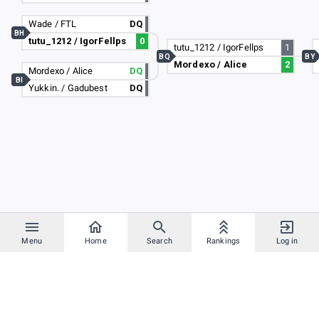
Wade / FTL
DQ
BH
tutu_1212 / IgorFellps
0
tutu_1212 / IgorFellps
1
BQ
BY
Mordexo / Alice
2
Mordexo / Alice
DQ
BI
Yukkin. / Gadubest
DQ
Menu
Home
Search
Rankings
Log in