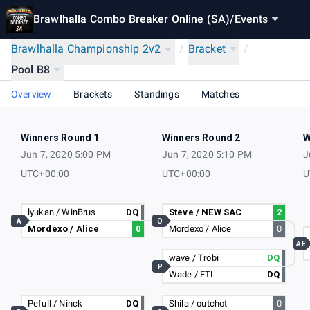
Brawlhalla Combo Breaker Online (SA)
/
Events
Brawlhalla Championship 2v2
/
Bracket
/
Pool B8
Overview
Brackets
Standings
Matches
Winners Round 1
Winners Round 2
W
Jun 7, 2020 5:00 PM
Jun 7, 2020 5:10 PM
J
UTC+00:00
UTC+00:00
U
lyukan / WinBrus
DQ
Steve / NEW SAC
2
A
O
Mordexo / Alice
0
Mordexo / Alice
0
AE
wave / Trobi
DQ
P
Wade / FTL
DQ
Pefull / Ninck
DQ
Shila / outchot
0