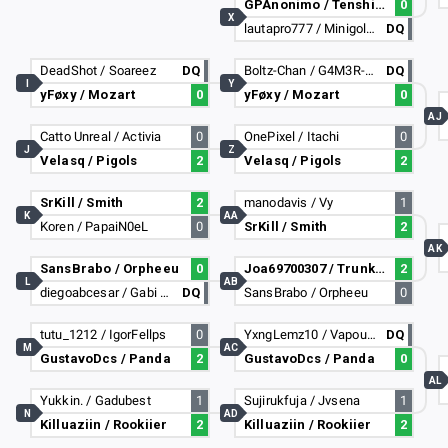
GPAnonimo / Tenshi_XVI
0
X
lautapro777 / Minigolem74
DQ
DeadShot / Soareez
DQ
Boltz-Chan / G4M3R-Chan
DQ
I
Y
yFøxy / Mozart
0
yFøxy / Mozart
0
AJ
Catto Unreal / Activia
0
OnePixel / Itachi
0
J
Z
Velasq / Pigols
2
Velasq / Pigols
2
SrKill / Smith
2
manodavis / Vy
1
K
AA
Koren / PapaiN0eL
0
SrKill / Smith
2
AK
SansBrabo / Orpheeu
0
Joa69700307 / TrunksESP
2
L
AB
diegoabcesar / Gabi sem paciencia
DQ
SansBrabo / Orpheeu
0
tutu_1212 / IgorFellps
0
YxngLemz10 / VapourSmokez-
DQ
M
AC
GustavoDcs / Panda
2
GustavoDcs / Panda
0
AL
Yukkin. / Gadubest
1
Sujirukfuja / Jvsena
1
N
AD
Killuaziin / Rookiier
2
Killuaziin / Rookiier
2