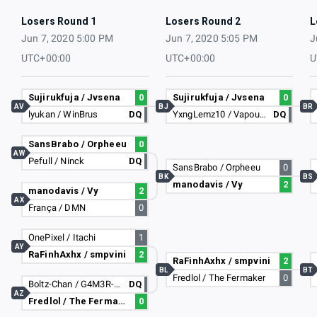
Losers Round 1
Losers Round 2
L
Jun 7, 2020 5:00 PM
Jun 7, 2020 5:05 PM
J
UTC+00:00
UTC+00:00
U
Sujirukfuja / Jvsena
0
Sujirukfuja / Jvsena
0
AV
BJ
BR
lyukan / WinBrus
DQ
YxngLemz10 / VapourSmokez-
DQ
SansBrabo / Orpheeu
0
AW
Pefull / Ninck
DQ
SansBrabo / Orpheeu
0
BK
BS
manodavis / Vy
2
manodavis / Vy
2
AX
França / DMN
0
OnePixel / Itachi
1
AY
RaFinhAxhx / smpvini
2
RaFinhAxhx / smpvini
2
BL
BT
Fredlol / The Fermaker
0
Boltz-Chan / G4M3R-Chan
DQ
AZ
Fredlol / The Fermaker
0