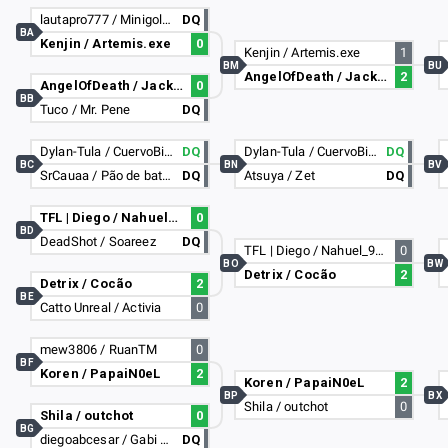
lautapro777 / Minigolem74
DQ
BA
Kenjin / Artemis.exe
0
Kenjin / Artemis.exe
1
BM
BU
AngelOfDeath / JackFireDark
2
AngelOfDeath / JackFireDark
0
BB
Tuco / Mr. Pene
DQ
Dylan-Tula / CuervoBianco
DQ
Dylan-Tula / CuervoBianco
DQ
BC
BN
BV
SrCauaa / Pão de batata
DQ
Atsuya / Zet
DQ
TFL | Diego / Nahuel_99_
0
BD
DeadShot / Soareez
DQ
TFL | Diego / Nahuel_99_
0
BO
BW
Detrix / Cocão
2
Detrix / Cocão
2
BE
Catto Unreal / Activia
0
mew3806 / RuanTM
0
BF
Koren / PapaiN0eL
2
Koren / PapaiN0eL
2
BP
BX
Shila / outchot
0
Shila / outchot
0
BG
diegoabcesar / Gabi sem paciencia
DQ