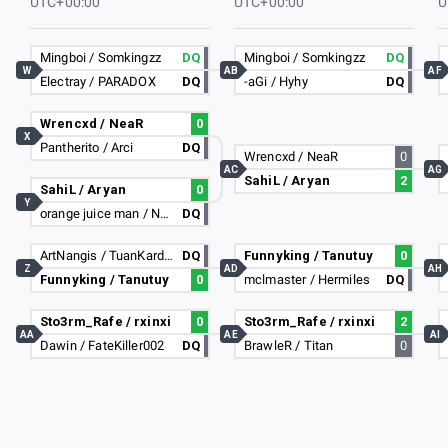
UTC+00:00
UTC+00:00
U
Mingboi / Somkingzz
DQ
Mingboi / Somkingzz
DQ
W
AB
AF
Electray / PARADOX
DQ
-aGi / Hyhy
DQ
Wrencxd / NeaR
0
X
Pantherito / Arci
DQ
Wrencxd / NeaR
0
AC
AG
SahiL / Aryan
2
SahiL / Aryan
0
Y
orange juice man / Nobody
DQ
ArtNangis / TuanKardus
DQ
Funnyking / Tanutuy
0
Z
AD
AH
Funnyking / Tanutuy
0
mclmaster / Hermiles
DQ
Sto3rm_Rafe / rxinxi
0
Sto3rm_Rafe / rxinxi
2
AA
AE
AI
Dawin / FateKiller002
DQ
BrawleR / Titan
0