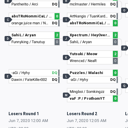
B
H
Pantherito / Arci
DQ
mclmaster / Hermiles
DQ
O
absTRoNommiCaL / Elusive
0
ArtNangis / TuanKardus
DQ
C
I
orange juice man / Nobody
DQ
absTRoNommiCaL / Elusive
0
SahiL / Aryan
2
Xpectrum / HeyOverHere
2
D
J
Funnyking / Tanutuy
0
SahiL / Aryan
0
P
Yutsuki / Meow
2
K
Wrencxd / NeaR
0
-aGi / Hyhy
DQ
Puzzles / Malachi
0
E
L
Dawin / FateKiller002
DQ
-aGi / Hyhy
DQ
Q
Mingboi / Somkingzz
DQ
M
vaF :P / ProthomYT
0
Losers Round 1
Losers Round 2
L
Jun 7, 2020 12:00 AM
Jun 7, 2020 12:05 AM
J