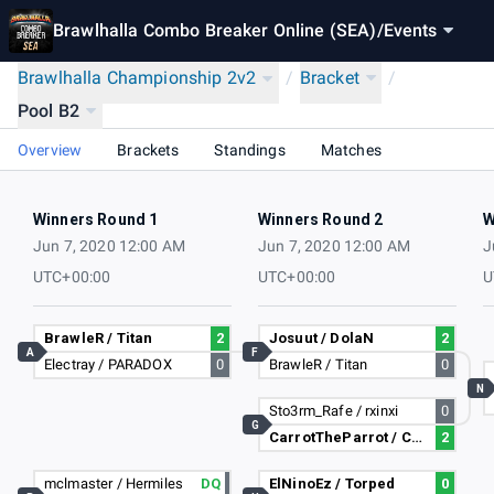
Brawlhalla Combo Breaker Online (SEA)
/
Events
Brawlhalla Championship 2v2
/
Bracket
/
Pool B2
Overview
Brackets
Standings
Matches
Winners Round 1
Winners Round 2
W
Jun 7, 2020 12:00 AM
Jun 7, 2020 12:00 AM
J
UTC+00:00
UTC+00:00
U
BrawleR / Titan
2
Josuut / DolaN
2
A
F
Electray / PARADOX
0
BrawleR / Titan
0
N
Sto3rm_Rafe / rxinxi
0
G
CarrotTheParrot / Cheezyturtle
2
mclmaster / Hermiles
DQ
ElNinoEz / Torped
0