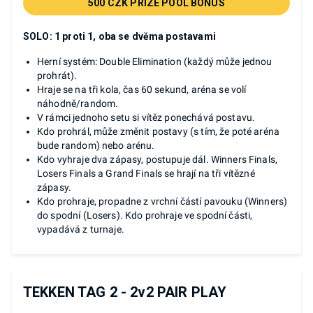
500 CZK PRIZE POOL BONUS
SOLO: 1 proti 1, oba se dvěma postavami
Herní systém: Double Elimination (každý může jednou
prohrát).
Hraje se na tři kola, čas 60 sekund, aréna se volí
náhodně/random.
V rámci jednoho setu si vítěz ponechává postavu.
Kdo prohrál, může změnit postavy (s tím, že poté aréna
bude random) nebo arénu.
Kdo vyhraje dva zápasy, postupuje dál. Winners Finals,
Losers Finals a Grand Finals se hrají na tři vítězné
zápasy.
Kdo prohraje, propadne z vrchní částí pavouku (Winners)
do spodní (Losers). Kdo prohraje ve spodní části,
vypadává z turnaje.
TEKKEN TAG 2 - 2v2 PAIR PLAY