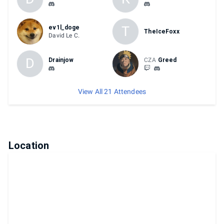
T
ev1l_doge
TheIceFoxx
David Le C.
D
Drainjow
CZA
Greed
View All 21 Attendees
Location