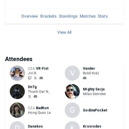
Overview
Brackets
Standings
Matches
Stats
View All
Attendees
CZA
VR-Fist
Vander
V
Jiri R.
Bobří Král
DnTg
MIghty Serjo
Thanh Dat N.
Milan Demeter
G
CZA
BadKun
GodinaPocket
Hong Quan Le
D
K
Danekos
Krosrodes