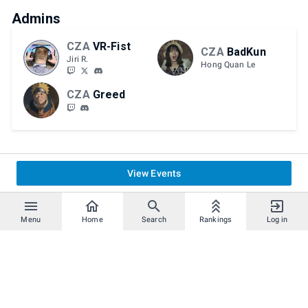
Admins
CZA
VR-Fist
CZA
BadKun
Jiri R.
Hong Quan Le
CZA
Greed
View Events
Menu
Home
Search
Rankings
Log in