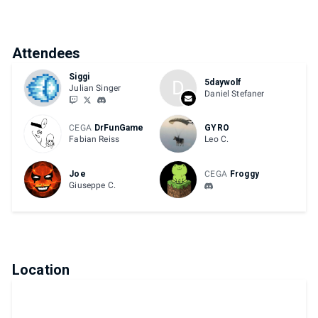
Attendees
Siggi
D
5daywolf
Julian Singer
Daniel Stefaner
CEGA
DrFunGame
GYRO
Fabian Reiss
Leo C.
Joe
CEGA
Froggy
Giuseppe C.
Location