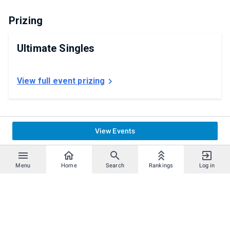
Prizing
Ultimate Singles
View full event prizing
View Events
Menu
Home
Search
Rankings
Log in