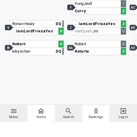
YungJexif
1
Y
AC
Curry
2
Ronan Healy
DQ
…
IamLordFriezaYes
2
V
Z
AD
…
IamLordFriezaYes
0
VanQuish
Jin
0
Robert
0
Robert
0
W
AA
AE
kikyochan
DQ
Astarte
2
Menu
Home
Search
Rankings
Log in