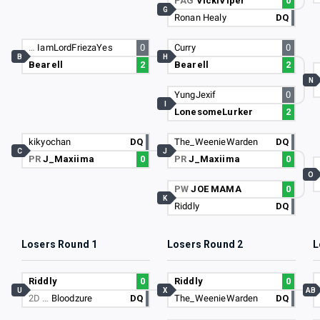
PAG
VickiViper
0
G
Ronan Healy
DQ
…
IamLordFriezaYes
0
Curry
0
B
H
Bearell
2
Bearell
2
N
YungJexif
0
I
LonesomeLurker
2
kikyochan
DQ
The_WeenieWarden
DQ
C
J
PR
J_Maxiima
0
PR
J_Maxiima
0
O
PW
JOE MAMA
0
K
Riddly
DQ
Losers Round 1
Losers Round 2
L
Riddly
0
Riddly
0
U
X
AB
2D …
Bloodzure
DQ
The_WeenieWarden
DQ