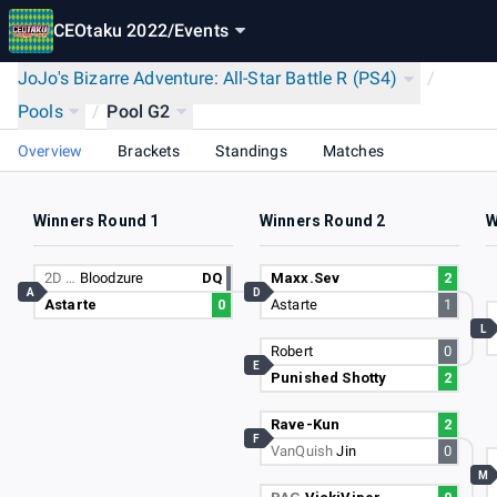
CEOtaku 2022
/
Events
JoJo's Bizarre Adventure: All-Star Battle R (PS4)
/
Pools
/
Pool G2
Overview
Brackets
Standings
Matches
Winners Round 1
Winners Round 2
W
2D …
Bloodzure
DQ
Maxx.Sev
2
A
D
Astarte
0
Astarte
1
L
Robert
0
E
Punished Shotty
2
Rave-Kun
2
F
VanQuish
Jin
0
M