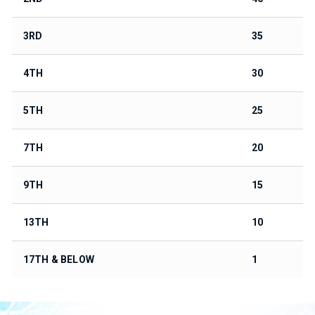
3RD
35
4TH
30
5TH
25
7TH
20
9TH
15
13TH
10
17TH & BELOW
1