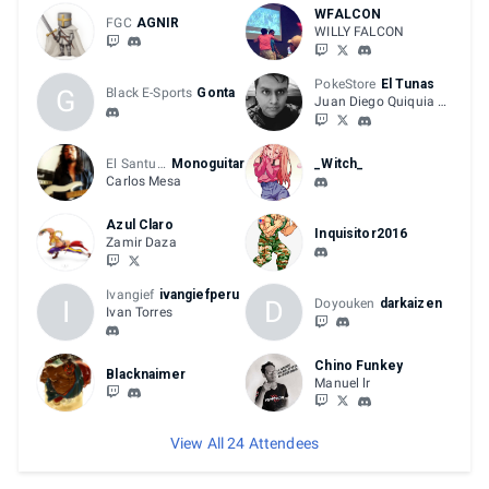
WFALCON
FGC
AGNIR
WILLY FALCON
PokeStore
El Tunas
G
Black E-Sports
Gonta
Juan Diego Quiquia De La Cruz
El Santuario
Monoguitar
_Witch_
Carlos Mesa
Azul Claro
Inquisitor2016
Zamir Daza
Ivangief
ivangiefperu
I
D
Doyouken
darkaizen
Ivan Torres
Chino Funkey
Blacknaimer
Manuel lr
View All 24 Attendees