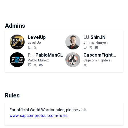
Admins
LevelUp
LU
ShinJN
Level Up
Jimmy Nguyen
F2G
PabloMunCL
CapcomFighters
Pablo Muñoz
Capcom Fighters
Rules
For official World Warrior rules, please visit
www.capcomprotour.com/rules