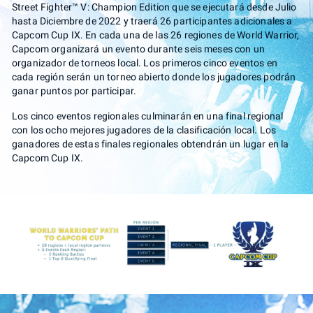
Street Fighter™ V: Champion Edition que se ejecutará desde Julio
hasta Diciembre de 2022 y traerá 26 participantes adicionales a
Capcom Cup IX. En cada una de las 26 regiones de World Warrior,
Capcom organizará un evento durante seis meses con un
organizador de torneos local. Los primeros cinco eventos en
cada región serán un torneo abierto donde los jugadores podrán
ganar puntos por participar.
Los cinco eventos regionales culminarán en una final regional
con los ocho mejores jugadores de la clasificación local. Los
ganadores de estas finales regionales obtendrán un lugar en la
Capcom Cup IX.