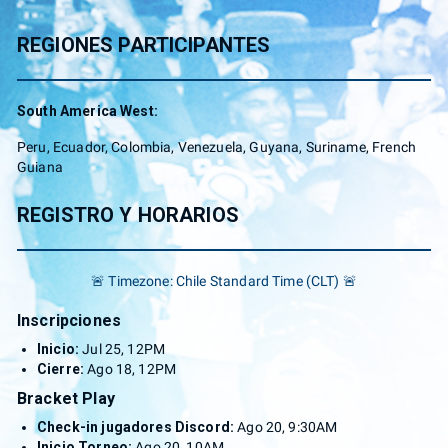
REGIONES PARTICIPANTES
South America West:
Peru, Ecuador, Colombia, Venezuela, Guyana, Suriname, French
Guiana
REGISTRO Y HORARIOS
🚨 Timezone: Chile Standard Time (CLT) 🚨
Inscripciones
Inicio:
Jul 25, 12PM
Cierre:
Ago 18, 12PM
Bracket Play
Check-in jugadores Discord:
Ago 20, 9:30AM
Inicio Torneo:
Ago 20, 10AM