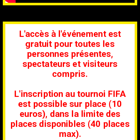
L'accès à l'événement est
gratuit pour toutes les
personnes présentes,
spectateurs et visiteurs
compris.
L'inscription au tournoi FIFA
est possible sur place (10
euros), dans la limite des
places disponibles (40 places
max).