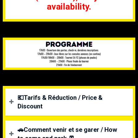
availability.
💶Tarifs & Réduction / Price &
Discount
Prix unique
🚗Comment venir et se garer / How
10€ par joueur