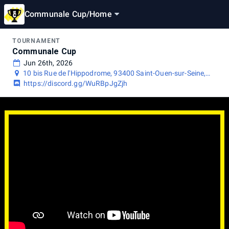
Communale Cup
/
Home
TOURNAMENT
Communale Cup
Jun 26th, 2026
10 bis Rue de l'Hippodrome, 93400 Saint-Ouen-sur-Seine,
France
https://discord.gg/WuRBpJgZjh