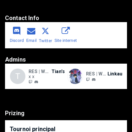
IV. MATCH SETTINGS
Referee: Random
Contact Info
Stadium: Default
Pitch conditions: Random
Ball: Default
Game speed: Normal
Discord
Email
Site internet
Twitter
Admins
RES | WAS
Tian's
RES | WAS
Linkau
T
X X
Prizing
Tournoi principal