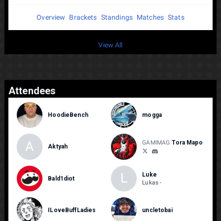
Overview
Brackets
Standings
Matches
Stats
View All
Attendees
HoodieBench
mogga
A
GAMIMAG
Tora Mapo
Aktyah
L
Luke
Bald1diot
Lukas -
ILoveBuffLadies
uncletobai