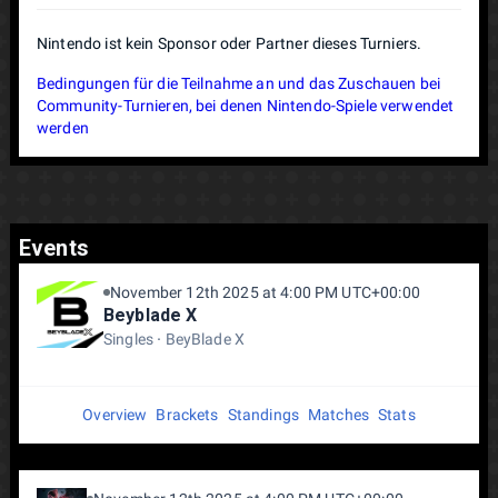
Nintendo ist kein Sponsor oder Partner dieses Turniers.
Bedingungen für die Teilnahme an und das Zuschauen bei
Community-Turnieren, bei denen Nintendo-Spiele verwendet
werden
Events
November 12th 2025 at 4:00 PM UTC+00:00
Beyblade X
Singles
BeyBlade X
Overview
Brackets
Standings
Matches
Stats