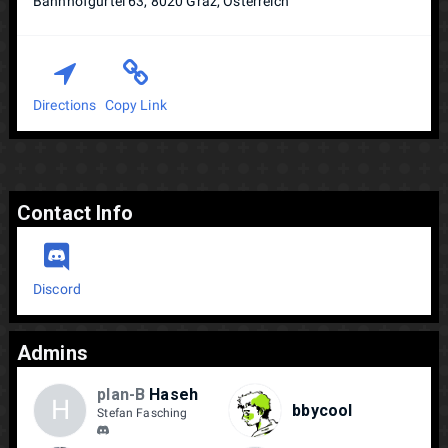
Bahnhofgürtel 63, 8020 Graz, Österreich
Directions
Copy Link
Contact Info
Discord
Admins
plan-B
Haseh
H
bbycool
Stefan Fasching