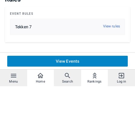
EVENT RULES
View rules
Tekken 7
View Events
Menu
Home
Search
Rankings
Log in