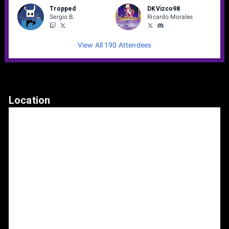
Tropped
DKVizco98
Sergio B.
Ricardo Morales
View All 190 Attendees
Location