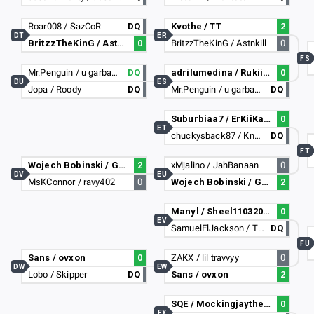
Roar008 / SazCoR
DQ
Kvothe / TT
2
DT
ER
BritzzTheKinG / Astnkill
0
BritzzTheKinG / Astnkill
0
FS
Mr.Penguin / u garbage can
DQ
adrilumedina / Rukii90
0
DU
ES
Jopa / Roody
DQ
Mr.Penguin / u garbage can
DQ
Suburbiaa7 / ErKiiKazZ
0
ET
chuckysback87 / Knapzzs
DQ
FT
Wojech Bobinski / GOKU(MASTERD UI)
2
xMjalino / JahBanaan
0
DV
EU
MsKConnor / ravy402
0
Wojech Bobinski / GOKU(MASTERD UI)
2
Manyl / Sheel11032005
0
EV
SamuelElJackson / T2rox
DQ
FU
Sans / ovxon
0
ZAKX / lil travvyy
0
DW
EW
Lobo / Skipper
DQ
Sans / ovxon
2
SQE / Mockingjaythepro
0
EX