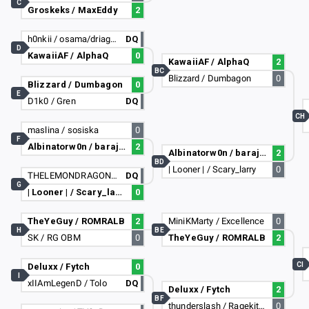
C
Groskeks / MaxEddy
2
h0nkii / osama/driagonv
DQ
D
KawaiiAF / AlphaQ
0
KawaiiAF / AlphaQ
2
BC
Blizzard / Dumbagon
0
Blizzard / Dumbagon
0
E
D1k0 / Gren
DQ
CH
maslina / sosiska
0
F
Albinatorw0n / barajaklimb551
2
Albinatorw0n / barajaklimb551
2
BD
| Looner | / Scary_larry
0
THELEMONDRAGON4 / Parzival #3827
DQ
G
| Looner | / Scary_larry
0
TheYeGuy / ROMRALB
2
MiniKMarty / Excellence
0
H
BE
SK / RG OBM
0
TheYeGuy / ROMRALB
2
CI
Deluxx / Fytch
0
I
xIIAmLegenD / Tolo
DQ
Deluxx / Fytch
2
BF
thunderslash / Ragekit_Origin
0