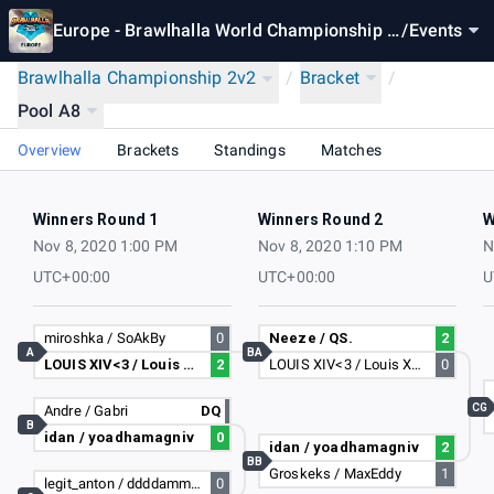
Europe - Brawlhalla World Championship 2
/
Events
020
Brawlhalla Championship 2v2
/
Bracket
/
Pool A8
Overview
Brackets
Standings
Matches
Winners Round 1
Winners Round 2
W
Nov 8, 2020 1:00 PM
Nov 8, 2020 1:10 PM
N
UTC+00:00
UTC+00:00
U
miroshka / SoAkBy
0
Neeze / QS.
2
A
BA
LOUIS XIV<3 / Louis XV <3
2
LOUIS XIV<3 / Louis XV <3
0
CG
Andre / Gabri
DQ
B
idan / yoadhamagniv
0
idan / yoadhamagniv
2
BB
Groskeks / MaxEddy
1
legit_anton / ddddammm
0