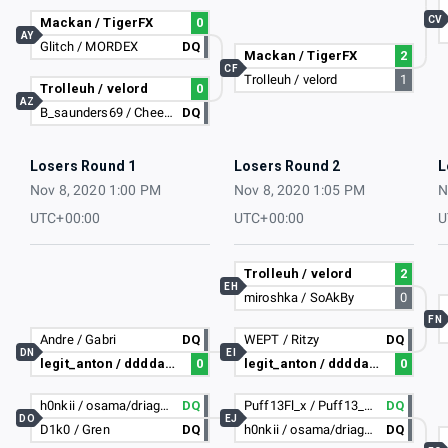
CV
Mackan / TigerFX
0
AY
Glitch / MORDEX
DQ
Mackan / TigerFX
2
CF
Trolleuh / velord
1
Trolleuh / velord
0
AZ
B_saunders69 / CheekySkittles
DQ
Losers Round 1
Losers Round 2
L
Nov 8, 2020 1:00 PM
Nov 8, 2020 1:05 PM
N
UTC+00:00
UTC+00:00
U
Trolleuh / velord
2
EH
miroshka / SoAkBy
0
FN
Andre / Gabri
DQ
WEPT / Ritzy
DQ
DN
EI
legit_anton / ddddammm
0
legit_anton / ddddammm
0
h0nkii / osama/driagonv
DQ
Puff13Fl_x / Puff13_shado
DQ
DO
EJ
D1k0 / Gren
DQ
h0nkii / osama/driagonv
DQ