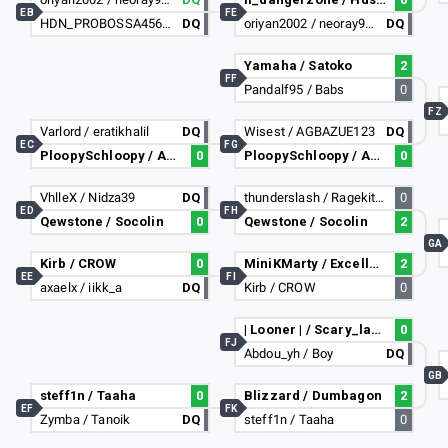
EB
FE
HDN_PROBOSSA456 / osayimax
DQ
oriyan2002 / neoray9578
DQ
Yamaha / Satoko
2
FF
Pandalf95 / Babs
0
FZ
Varlord / eratikhalil
DQ
Wisest / AGBAZUE123
DQ
EC
FG
PloopySchloopy / Aculisme
0
PloopySchloopy / Aculisme
0
VhlleX / Nidza39
DQ
thunderslash / Ragekit_Origin
0
ED
FH
Qewstone / Socolin
0
Qewstone / Socolin
2
GA
Kirb / CROW
0
MiniKMarty / Excellence
2
EE
FI
axaelx / iikk_a
DQ
Kirb / CROW
0
| Looner | / Scary_larry
0
FJ
Abdou_yh / Boy
DQ
GB
steff1n / Taaha
0
Blizzard / Dumbagon
2
EF
FK
Zymba / Tanoik
DQ
steff1n / Taaha
0