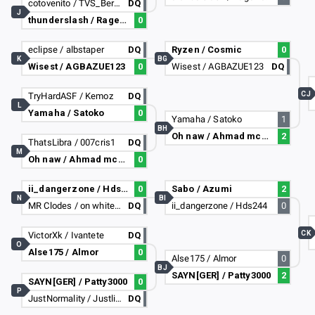
cotovenito / TVS_BernaXx
DQ
J
thunderslash / Ragekit_Origin
0
eclipse / albstaper
DQ
Ryzen / Cosmic
0
K
BG
Wisest / AGBAZUE123
0
Wisest / AGBAZUE123
DQ
CJ
TryHardASF / Kemoz
DQ
L
Yamaha / Satoko
0
Yamaha / Satoko
1
BH
Oh naw / Ahmad mcFudger
2
ThatsLibra / 007cris1
DQ
M
Oh naw / Ahmad mcFudger
0
ii_dangerzone / Hds244
0
Sabo / Azumi
2
N
BI
MR Clodes / on white#4775
DQ
ii_dangerzone / Hds244
0
CK
VictorXk / Ivantete
DQ
O
Alse175 / Almor
0
Alse175 / Almor
0
BJ
SAYN[GER] / Patty3000
2
SAYN[GER] / Patty3000
0
P
JustNormality / Justlikedaniel
DQ