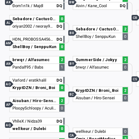
AK
BW
Đom1n1k / Majdl
DQ
Aivin / Kane_Cool
DQ
CR
Sebadore / CactusOfTheNorth
0
AL
oriyan2002 / neoray9578
DQ
Sebadore / CactusOfTheNorth
2
BX
ShellBoy / SenppuKun
0
HDN_PROBOSSA456 / osayimax
DQ
AM
ShellBoy / SenppuKun
0
brwqr / Alfasumec
2
SummerSide / Jokyy
2
AN
BY
Pandalf95 / Babs
1
brwqr / Alfasumec
0
CS
Varlord / eratikhalil
DQ
AO
KryptDZN / Broni_Boi
0
KryptDZN / Broni_Boi
2
BZ
Aisuban / Hiro-Sensei
0
Aisuban / Hiro-Sensei
2
AP
PloopySchloopy / Aculisme
0
VhlleX / Nidza39
DQ
AQ
wellkeur / Dulebi
0
wellkeur / Dulebi
0
CA
Omir / BeastModius
2