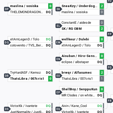
FO
maslina / sosiska
0
SneaKzy / UnderdogBTW
2
DP
EK
THELEMONDRAGON4 / Parzival #3827
DQ
maslina / sosiska
0
ConstantE / aidesde
0
EL
SK / RG OBM
2
FP
xIIAmLegenD / Tolo
DQ
wellkeur / Dulebi
0
DQ
EM
cotovenito / TVS_BernaXx
DQ
xIIAmLegenD / Tolo
DQ
Aisuban / Hiro-Sensei
0
EN
eclipse / albstaper
DQ
FQ
TryHardASF / Kemoz
DQ
brwqr / Alfasumec
2
DR
EO
ThatsLibra / 007cris1
0
ThatsLibra / 007cris1
1
ShellBoy / SenppuKun
0
EP
MR Clodes / on white#4775
DQ
FR
VictorXk / Ivantete
DQ
Aivin / Kane_Cool
DQ
DS
EQ
JustNormality / Justlikedaniel
DQ
VictorXk / Ivantete
DQ