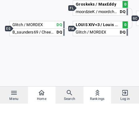
Groskeks / MaxEddy
0
FL
moordzieK / moordchicK_
DQ
GC
Glitch / MORDEX
DQ
LOUIS XIV<3 / Louis XV <3
0
EG
FM
B_saunders69 / CheekySkittles
DQ
Glitch / MORDEX
DQ
Menu
Home
Search
Rankings
Log in