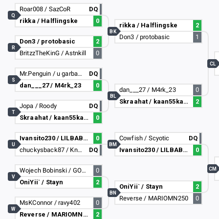
Roar008 / SazCoR
DQ
Q
rikka / Halflingske
0
rikka / Halflingske
2
BK
Don3 / protobasic
1
Don3 / protobasic
2
R
BritzzTheKinG / Astnkill
0
CL
Mr.Penguin / u garbage can
DQ
S
dan___27 / M4rk_23
0
dan___27 / M4rk_23
0
BL
Skraahat / kaan55karacaer
2
Jopa / Roody
DQ
T
Skraahat / kaan55karacaer
0
Ivansito230 / LILBABYDAD
0
Cowfish / Scyotic
DQ
U
BM
chuckysback87 / Knapzzs
DQ
Ivansito230 / LILBABYDAD
0
CM
Wojech Bobinski / GOKU(MASTERD UI)
0
V
OniYii` / Stayn
2
OniYii` / Stayn
2
BN
Reverse / MARIOMN250
0
MsKConnor / ravy402
0
W
Reverse / MARIOMN250
2