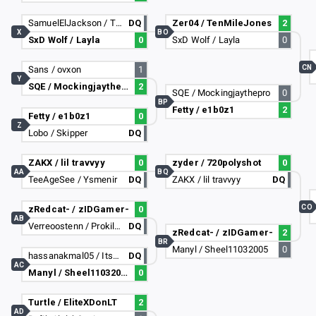
SamuelElJackson / T2rox
DQ
Zer04 / TenMileJones
2
X
BO
SxD Wolf / Layla
0
SxD Wolf / Layla
0
CN
Sans / ovxon
1
Y
SQE / Mockingjaythepro
2
SQE / Mockingjaythepro
0
BP
Fetty / e1b0z1
2
Fetty / e1b0z1
0
Z
Lobo / Skipper
DQ
ZAKX / lil travvyy
0
zyder / 720polyshot
0
AA
BQ
TeeAgeSee / Ysmenir
DQ
ZAKX / lil travvyy
DQ
CO
zRedcat- / zIDGamer-
0
AB
Verreoostenn / Prokiller257
DQ
zRedcat- / zIDGamer-
2
BR
Manyl / Sheel11032005
0
hassanakmal05 / ItsNobitaHere
DQ
AC
Manyl / Sheel11032005
0
Turtle / EliteXDonLT
2
AD