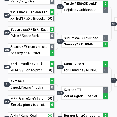
Rafik / lol_hOssin
0
Turtle / EliteXDonLT
2
BS
xMjalino / JahBanaan
0
xMjalino / JahBanaan
0
AE
XxTheKIKIxX / Bruceluis
DQ
CP
Suburbiaa7 / ErKiiKazZ
2
AF
Pylse / SpankBank
0
Suburbiaa7 / ErKiiKazZ
0
BT
Sneazy? / DURI4N
2
Susuru / Wirrum van oranje
0
AG
Sneazy? / DURI4N
2
adrilumedina / Rukii90
0
Casuu / Fort
2
AH
BU
MuRuS / BonKo-pvpro.com
DQ
adrilumedina / Rukii90
0
CQ
Kvothe / TT
2
AI
JaredElNegro / Fouka
0
Kvothe / TT
0
BV
ZeroLegion / ioancido
2
MK7_GameOneYT / NaKhrr_9266
DQ
AJ
ZeroLegion / ioancido
0
Aivin / Kane_Cool
DQ
BurgerkingCandycrush / 29Hz RayDave
0