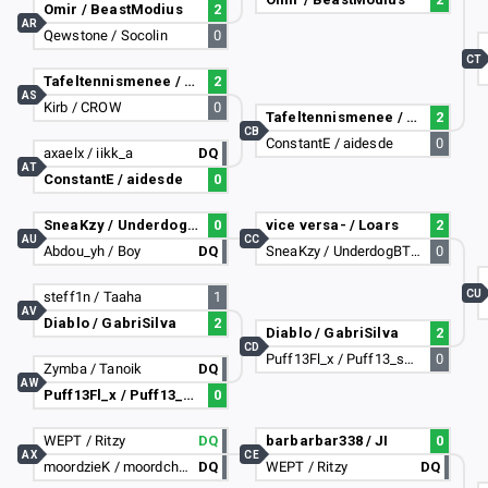
Omir / BeastModius
2
AR
Qewstone / Socolin
0
CT
Tafeltennismenee / cheeselouiss
2
AS
Kirb / CROW
0
Tafeltennismenee / cheeselouiss
2
CB
ConstantE / aidesde
0
axaelx / iikk_a
DQ
AT
ConstantE / aidesde
0
SneaKzy / UnderdogBTW
0
vice versa- / Loars
2
AU
CC
Abdou_yh / Boy
DQ
SneaKzy / UnderdogBTW
0
CU
steff1n / Taaha
1
AV
Diablo / GabriSilva
2
Diablo / GabriSilva
2
CD
Puff13Fl_x / Puff13_shado
0
Zymba / Tanoik
DQ
AW
Puff13Fl_x / Puff13_shado
0
WEPT / Ritzy
DQ
barbarbar338 / JI
0
AX
CE
moordzieK / moordchicK_
DQ
WEPT / Ritzy
DQ