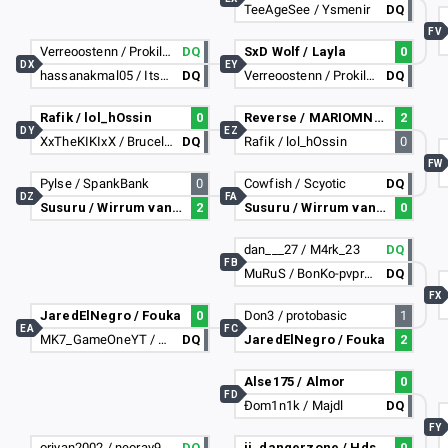
TeeAgeSee / Ysmenir
DQ
FV
Verreoostenn / Prokiller257
DQ
SxD Wolf / Layla
0
DX
EY
hassanakmal05 / ItsNobitaHere
DQ
Verreoostenn / Prokiller257
DQ
Rafik / lol_hOssin
0
Reverse / MARIOMN250
2
DY
EZ
XxTheKIKIxX / Bruceluis
DQ
Rafik / lol_hOssin
0
FW
Pylse / SpankBank
0
Cowfish / Scyotic
DQ
DZ
FA
Susuru / Wirrum van oranje
2
Susuru / Wirrum van oranje
0
dan___27 / M4rk_23
DQ
FB
MuRuS / BonKo-pvpro.com
DQ
FX
JaredElNegro / Fouka
0
Don3 / protobasic
1
EA
FC
MK7_GameOneYT / NaKhrr_9266
DQ
JaredElNegro / Fouka
2
Alse175 / Almor
0
FD
Đom1n1k / Majdl
DQ
FY
oriyan2002 / neoray9578
DQ
ii_dangerzone / Hds244
0