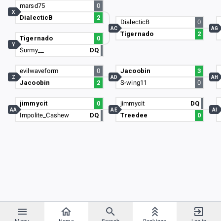
marsd75
0
X
DialecticB
2
DialecticB
0
AC
AG
Tigernado
2
Tigernado
0
Y
Surmy__
DQ
evilwaveform
0
Jacoobin
3
Z
AD
AH
Jacoobin
2
S-wing11
0
jimmycit
0
jimmycit
DQ
AA
AE
AI
Impolite_Cashew
DQ
Treedee
0