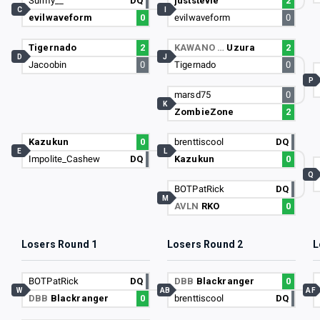
Surmy__
DQ
juststevie
2
C
I
evilwaveform
0
evilwaveform
0
Tigernado
2
KAWANO …
Uzura
2
D
J
Jacoobin
0
Tigernado
0
P
marsd75
0
K
ZombieZone
2
Kazukun
0
brenttiscool
DQ
E
L
Impolite_Cashew
DQ
Kazukun
0
Q
BOTPatRick
DQ
M
AVLN
RKO
0
Losers Round 1
Losers Round 2
L
BOTPatRick
DQ
DBB
Blackranger
0
W
AB
AF
DBB
Blackranger
0
brenttiscool
DQ