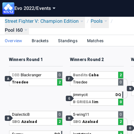
Evo 2022
/
Events
Street Fighter V: Champion Edition
/
Pools
/
Pool I60
Overview
Brackets
Standings
Matches
Winners Round 1
Winners Round 2
W
DBB
Blackranger
0
Bandits
Caba
2
A
F
Treedee
2
Treedee
0
N
jimmycit
DQ
G
B GRIEGA
lim
0
DialecticB
0
S-wing11
0
B
H
SBG
Azalxad
2
SBG
Azalxad
2
O