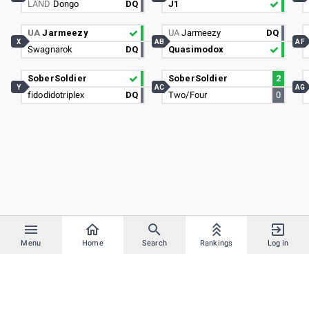
LAND
Dongo
DQ
J1
UA
Jarmeezy
UA
Jarmeezy
DQ
X
AB
AF
Swagnarok
DQ
Quasimodox
SoberSoldier
SoberSoldier
2
Y
AC
AG
fidodidotriplex
DQ
Two/Four
0
Menu
Home
Search
Rankings
Log in