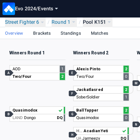
Evo 2024
/
Events
Street Fighter 6
/
Round 1
/
Pool K151
Overview
Brackets
Standings
Matches
Winners Round 1
Winners Round 2
W
AOD
1
Alexis Pinto
2
A
E
Two/Four
2
Two/Four
0
M
Jackatlasred
2
F
SoberSoldier
1
Quasimodox
BallTapper
2
B
G
LAND
Dongo
DQ
Quasimodox
0
N
H…
AcadianYeti
H
UA
Jarmeezy
DQ