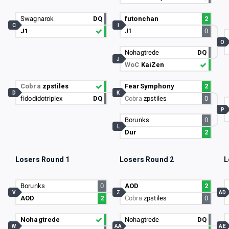
Swagnarok
DQ
futonchan
2
C
I
J1
J1
0
O
Nohagtrede
DQ
J
WoC
KaiZen
Cobra
zpstiles
FearSymphony
2
D
K
fidodidotriplex
DQ
Cobra
zpstiles
0
P
Borunks
0
L
Dur
2
Losers Round 1
Losers Round 2
L
Borunks
0
AOD
2
V
Z
AD
AOD
2
Cobra
zpstiles
0
Nohagtrede
Nohagtrede
DQ
W
AA
AE