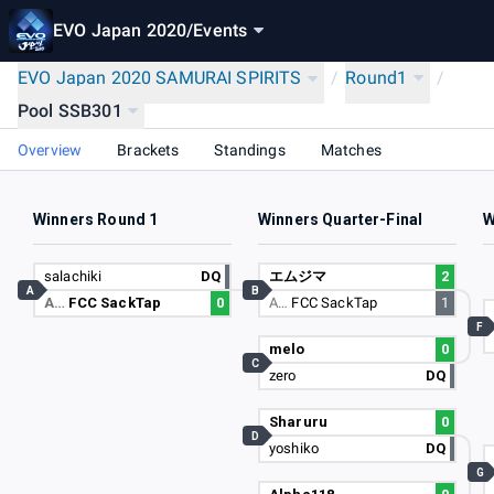
EVO Japan 2020
/
Events
EVO Japan 2020 SAMURAI SPIRITS
/
Round1
/
Pool SSB301
Overview
Brackets
Standings
Matches
Winners Round 1
Winners Quarter-Final
W
salachiki
DQ
エムジマ
2
A
B
A…
FCC SackTap
0
A…
FCC SackTap
1
F
melo
0
C
zero
DQ
Sharuru
0
D
yoshiko
DQ
G