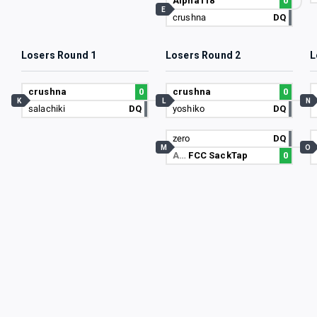
Alpha118
0
E
crushna
DQ
Losers Round 1
Losers Round 2
L
crushna
0
crushna
0
K
L
N
salachiki
DQ
yoshiko
DQ
zero
DQ
M
O
A…
FCC SackTap
0