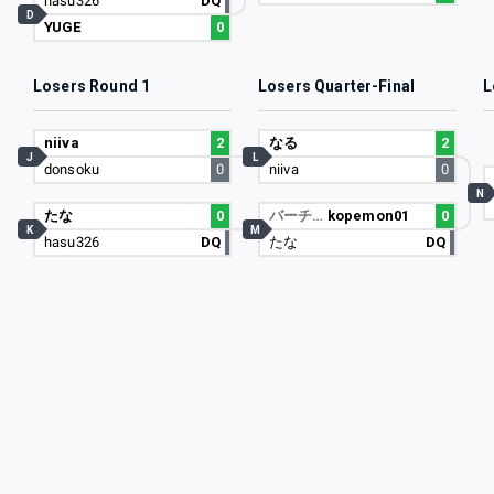
hasu326
DQ
D
YUGE
0
Losers Round 1
Losers Quarter-Final
L
niiva
2
なる
2
J
L
donsoku
0
niiva
0
N
たな
0
バーチ…
kopemon01
0
K
M
hasu326
DQ
たな
DQ