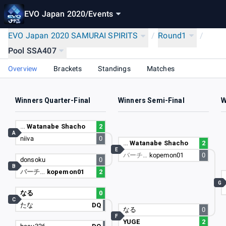
EVO Japan 2020
/
Events
EVO Japan 2020 SAMURAI SPIRITS
/
Round1
/
Pool SSA407
Overview
Brackets
Standings
Matches
Winners Quarter-Final
Winners Semi-Final
W
…
Watanabe Shacho
2
A
niiva
0
…
Watanabe Shacho
2
E
バーチ…
kopemon01
0
donsoku
0
B
バーチ…
kopemon01
2
G
なる
0
C
たな
DQ
なる
0
F
YUGE
2