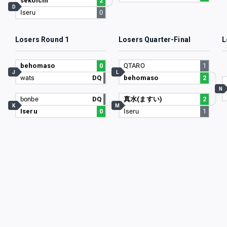
sekoichi
2
D
Iseru
0
Losers Round 1
Losers Quarter-Final
L
behomaso
0
QTARO
1
J
L
wats
DQ
behomaso
2
N
bonbe
DQ
真水(ますい)
2
K
M
Iseru
0
Iseru
1