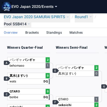
EVO Japan 2020
/
Events
EVO Japan 2020 SAMURAI SPIRITS
/
Round1
/
Pool SSB414
Overview
Brackets
Standings
Matches
Winners Quarter-Final
Winners Semi-Final
W
バンギャ
バンギャ
2
A
behomaso
1
バンギャ
バンギャ
2
E
真水(ますい)
0
真水(ますい)
0
B
wats
DQ
G
QTARO
0
C
bonbe
DQ
QTARO
1
F
sekoichi
2