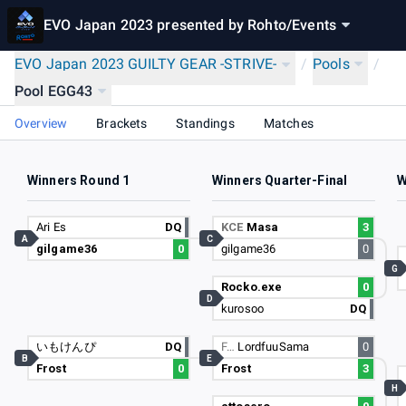
EVO Japan 2023 presented by Rohto
/
Events
EVO Japan 2023 GUILTY GEAR -STRIVE-
/
Pools
/
Pool EGG43
Overview
Brackets
Standings
Matches
Winners Round 1
Winners Quarter-Final
W
Ari Es
DQ
KCE
Masa
3
A
C
gilgame36
0
gilgame36
0
G
Rocko.exe
0
D
kurosoo
DQ
いもけんぴ
DQ
F…
LordfuuSama
0
B
E
Frost
0
Frost
3
H