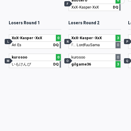
attosero
0
F
XxX-Kasper-XxX
DQ
Losers Round 1
Losers Round 2
L
XxX-Kasper-XxX
0
XxX-Kasper-XxX
3
L
N
P
Ari Es
DQ
F…
LordfuuSama
0
kurosoo
0
kurosoo
0
M
O
Q
いもけんぴ
DQ
gilgame36
3