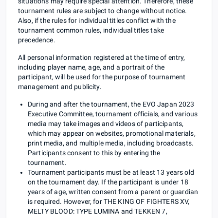
situations may require special attention. Therefore, these
tournament rules are subject to change without notice.
Also, if the rules for individual titles conflict with the
tournament common rules, individual titles take
precedence.
All personal information registered at the time of entry,
including player name, age, and a portrait of the
participant, will be used for the purpose of tournament
management and publicity.
During and after the tournament, the EVO Japan 2023
Executive Committee, tournament officials, and various
media may take images and videos of participants,
which may appear on websites, promotional materials,
print media, and multiple media, including broadcasts.
Participants consent to this by entering the
tournament.
Tournament participants must be at least 13 years old
on the tournament day. If the participant is under 18
years of age, written consent from a parent or guardian
is required. However, for THE KING OF FIGHTERS XV,
MELTY BLOOD: TYPE LUMINA and TEKKEN 7,