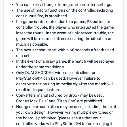
You can freely change the in-game controller settings.
The use of macro functions on the controller, including
continuous fire, is prohibited.
If a game is interrupted due to a pause, PS button, or
controller trouble, the player who interrupted the game
loses the round. In the event of unforeseen trouble, the
game will be resumed after recreating the situation as
much as possible.
The next set shall start within 60 seconds after the end
of a set.
In the event of a draw game, the match will be replayed
under the same conditions.
Only DUALSHOCK®4 wireless controllers for
PlayStation®4 can be used. However, failure to
deactivate the pairing immediately after the match will
result in disqualification.
Converters manufactured by Brook may be used.
Cronus Max Plus" and "Titan One" are prohibited.
Non-genuine controllers may be used, including those of
your own design. However, wiring multiple switches on
the board is prohibited (please ensure that your
controller works with PlayStation®4 before bringing it