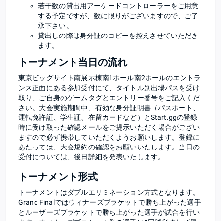
若干数の貸出用アーケードコントローラーをご用意
する予定ですが、数に限りがございますので、ご了
承下さい。
貸出しの際は身分証のコピーを控えさせていただき
ます。
トーナメント当日の流れ
東京ビッグサイト南展示棟南1ホール南2ホールのエントラ
ンス正面にある参加受付にて、タイトル別出場パスを受け
取り、ご自身のゲームタグとエントリー番号をご記入くだ
さい。大会実施期間中、有効な身分証明書（パスポート、
運転免許証、学生証、在留カードなど）とStart.ggの登録
時に受け取った確認メールをご提示いただく場合がござい
ますので必ず携帯していただくようお願いします。登録に
あたっては、大会規約の確認をお願いいたします。当日の
受付については、後日詳細を発表いたします。
トーナメント形式
トーナメントはダブルエリミネーション方式となります。
Grand Finalではウィナーズブラケットで勝ち上がった選手
とルーザーズブラケットで勝ち上がった選手が試合を行い