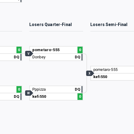
3
Losers Quarter-Final
Losers Semi-Final
0
pometaro-555
0
V
DQ
Donbey
DQ
pometaro-555
X
kefi550
0
Pppizza
DQ
W
DQ
kefi550
0