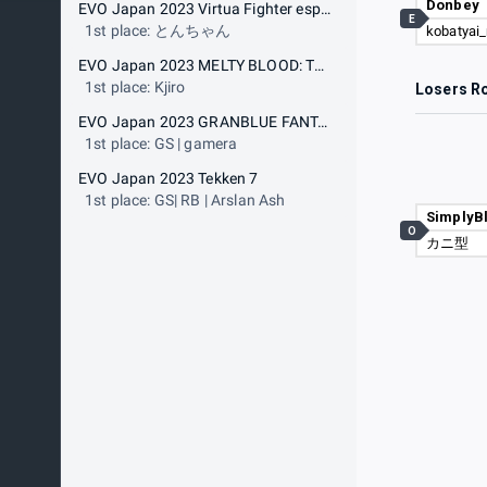
Donbey
EVO Japan 2023 Virtua Fighter esports
E
1st place: とんちゃん
kobatyai
EVO Japan 2023 MELTY BLOOD: TYPE LUMINA
1st place: Kjiro
Losers R
EVO Japan 2023 GRANBLUE FANTASY: Versus
1st place: GS | gamera
EVO Japan 2023 Tekken 7
1st place: GS| RB | Arslan Ash
SimplyB
O
カニ型