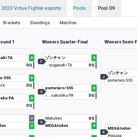
2023 Virtua Fighter esports
/
Pools
/
Pool D9
Brackets
Standings
Matches
Round 1
Winners Quarter-Final
Winners Semi-F
aki TA
0
ゾンチャン
0
F
DQ
…
ryugasaki TA
DQ
ゾンチャン
J
o-555
0
pometaro-555
ack
DQ
pometaro-555
0
G
s…
sakuraku PA
DQ
raku PA
0
DQ
0
Mokuken
DQ
H
don
2
MEGAlodon
0
MEGAlodon
K
Pppizza