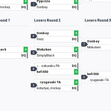
0
Pppizza
0
I
_mickey
DQ
Donbey
DQ
ound 1
Losers Round 2
Losers Round 
Donbey
0
P
Dazz
DQ
Donbey
T
Mokuken
lack
0
Mokuken
0
Q
DQ
SimplyBlack
DQ
s…
sakuraku PA
DQ
R
kefi550
0
kefi550
U
…
ryugasaki TA
…
ryugasaki TA
0
S
kobatyai_mickey
DQ