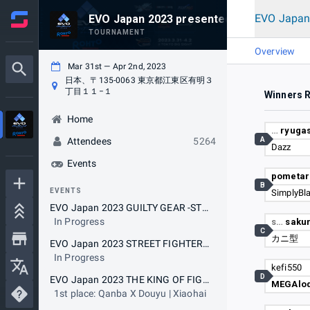
EVO Japan 
EVO Japan 2023 presented by Rohto
TOURNAMENT
Overview
Mar 31st — Apr 2nd, 2023
日本、〒135-0063 東京都江東区有明３
丁目１１−１
Winners 
Home
…
ryugas
A
Attendees
5264
Dazz
Events
pometar
B
EVENTS
SimplyBl
EVO Japan 2023 GUILTY GEAR -STRIVE-
In Progress
s…
saku
C
カニ型
EVO Japan 2023 STREET FIGHTER V CHAMPION EDITION
In Progress
kefi550
D
EVO Japan 2023 THE KING OF FIGHTERS XV
MEGAlo
1st place: Qanba X Douyu | Xiaohai