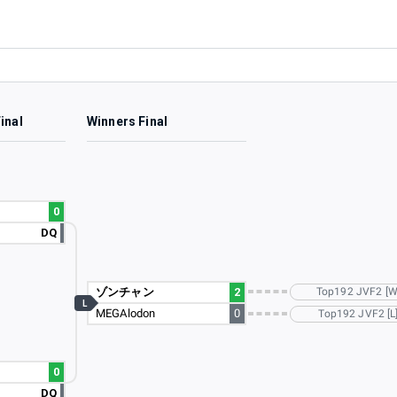
inal
Winners Final
0
DQ
ゾンチャン
2
Top192 JVF2 [W
L
MEGAlodon
0
Top192 JVF2 [L
0
DQ