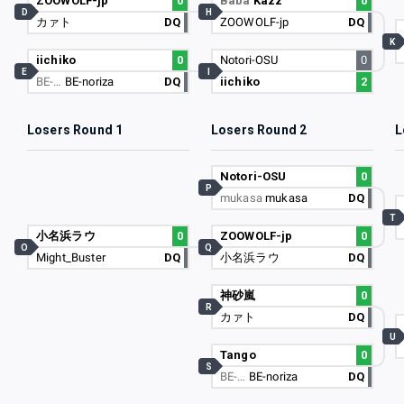
ZOOWOLF-jp
0
Baba
Kazz
0
D
H
カァト
DQ
ZOOWOLF-jp
DQ
K
iichiko
0
Notori-OSU
0
E
I
BE-…
BE-noriza
DQ
iichiko
2
Losers Round 1
Losers Round 2
L
Notori-OSU
0
P
mukasa
mukasa
DQ
T
小名浜ラウ
0
ZOOWOLF-jp
0
O
Q
Might_Buster
DQ
小名浜ラウ
DQ
神砂嵐
0
R
カァト
DQ
U
Tango
0
S
BE-…
BE-noriza
DQ