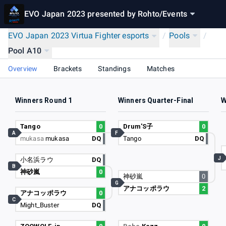
EVO Japan 2023 presented by Rohto
/
Events
EVO Japan 2023 Virtua Fighter esports
/
Pools
/
Pool A10
Overview
Brackets
Standings
Matches
Winners Round 1
Winners Quarter-Final
W
Tango
0
Drum'S子
0
A
F
mukasa
mukasa
DQ
Tango
DQ
J
小名浜ラウ
DQ
B
神砂嵐
0
神砂嵐
0
G
アナコッポラウ
2
アナコッポラウ
0
C
Might_Buster
DQ