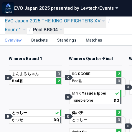
EVO Japan 2025 presented by Levtech
/
Events
EVO Japan 2025 THE KING OF FIGHTERS XV
/
Round1
/
Pool BB504
Overview
Brackets
Standings
Matches
Winners Round 1
Winners Quarter-Final
W
まんまるちゃん
0
RC
SCORE
2
A
C
Bad君
2
Bad君
0
G
MNK
Yasuda Ippei
D
Toneblerone
DQ
とっしー
偽パチ
2
B
E
かつせ
DQ
とっしー
0
H