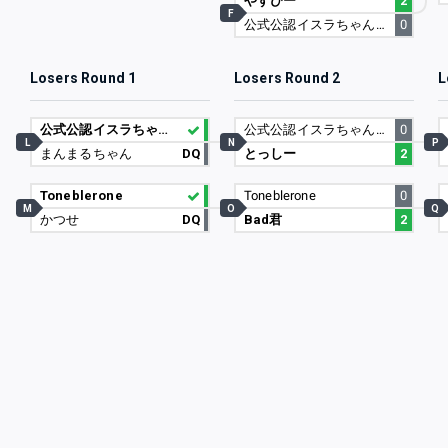
やすぴー
2
F
公式公認イスラちゃんの婿
0
Losers Round 1
Losers Round 2
L
公式公認イスラちゃんの婿
公式公認イスラちゃんの婿
0
L
N
P
まんまるちゃん
DQ
とっしー
2
Toneblerone
Toneblerone
0
M
O
Q
かつせ
DQ
Bad君
2